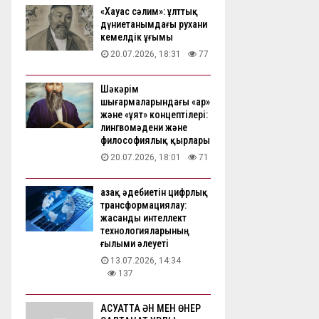
«Хауас сәлим»: ұлттық
дүниетанымдағы рухани
кемелдік ұғымы
20.07.2026, 18:31
77
Шәкәрім
шығармаларындағы «ар»
және «ұят» концептілері:
лингвомәдени және
философиялық қырлары
20.07.2026, 18:01
71
Қазақ әдебиетін цифрлық
трансформациялау:
жасанды интеллект
технологияларының
ғылыми әлеуеті
13.07.2026, 14:34
137
АҚСУАТТА ӘН МЕН ӨНЕР