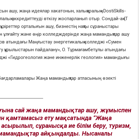
ын ашу, жаңа идеялар хакатонын, халықаралық «DostiSkills-
алалық аккредиттеуді өткізу жоспарланып отыр. Сондай-ақ ІТ
ұзіреттер орталығын ашу, бизнестің нақты сұраныстары
 ұлғайту және өңір колледждерінде жаңа мамандықтар ашу
ынов атындағы Маңғыстау энергетикалық колледжі «Сумен
рту құрылыстарын пайдалану», О. Тұрмағамбетұлы атындағы
еджі «Гидрогеология және инженерлік геология» мамандығы
у бағдарламалары Жаңа мамандықтар атласының өзекті
ығына сай жаңа мамандықтар ашу, жұмыспен
н қамтамасыз ету мақсатында “Жаңа
асырылып, сұранысқа ие білім беру, туризм,
 мамандықтар айқындалды. Нысаналы