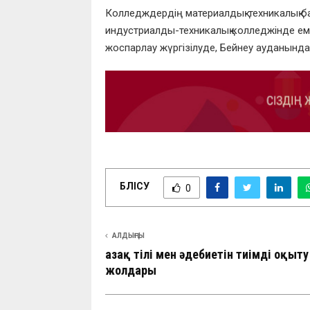
Колледждердің материалдық-техникалық ба
индустриалды-техникалық колледжінде емх
жоспарлау жүргізілуде, Бейнеу ауданынд
БӨЛІСУ
0
АЛДЫҢҒЫ
Қазақ тілі мен әдебиетін тиімді оқыту
жолдары