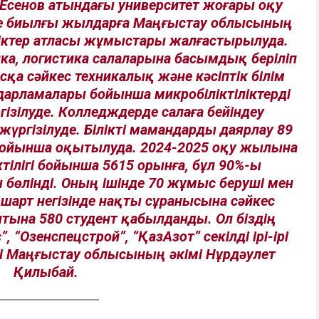
сенов атындағы университет жоғары оқу
не биылғы жылдарға Маңғыстау облысының
іліктер атласы жұмыстары жалғастырылуда.
ка, логистика салаларына басымдық беріліп
асқа сәйкес техникалық және кәсіптік білім
дарламалары бойынша микробіліктіліктерді
зілуде. Колледждерде салаға бейіндеу
үргізілуде. Білікті мамандарды даярлау 89
 бойынша оқытылуда. 2024-2025 оқу жылына
тілігі бойынша 5615 орынға, бұл 90%-ы
ы бөлінді. Оның ішінде 70 жұмыс беруші мен
шарт негізінде нақты сұранысына сәйкес
нтына 580 студент қабылданды. Ол біздің
, “Озенспецстрой”, “ҚазАзот” секілді ірі-ірі
тті Маңғыстау облысының әкімі Нұрдәулет
Қилыбай.