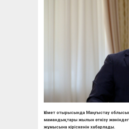
Үкімет отырысында Маңғыстау облыс
мамандықтары жылын өткізу жөніндегі 
жұмысына кіріскенін хабарлады.