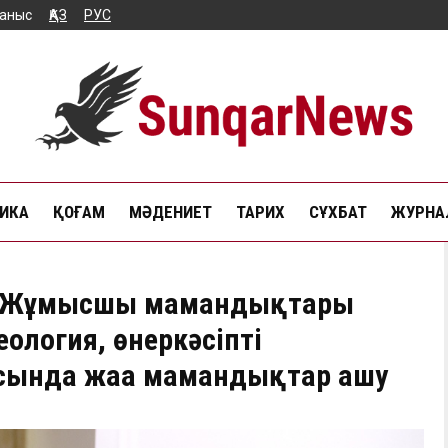
аныс
ҚАЗ
РУС
ИКА
ҚОҒАМ
МӘДЕНИЕТ
ТАРИХ
СҰХБАТ
ЖУРНАЛ
а Жұмысшы мамандықтары
еология, өнеркәсіпті
сында жаңа мамандықтар ашу