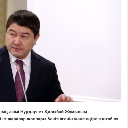
ының әкімі Нұрдәулет Қилыбай Жұмысшы
іс-шаралар жоспары бекітілгенін және өңірлік штаб өз