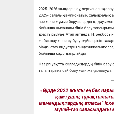
2025–2026 жылдары оқу-зертханалық корпус
2025» салалық чемпионатын, халықаралық с
hub және жұмыс берушілердің қолдауымен қ
бойынша нысаналы білім беру тапсырысын
қарастырылған. Атап айтқанда, Н. Бекбос
жабдықтау және су бұру жүйелерінің таза
Маңғыстау индустриялық-техникалық колл
бойынша кадр даярлайды.
Қазіргі уақытта колледждердің білім бер
талаптарына сай болу үшін жаңартылуда.
«Өңірде 2022 жылы еңбек нар
қамтудың тұрақтылығы
мамандықтардың атласы” іске 
мұнай-газ саласындағы