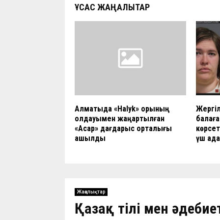
ҰҚСАС ЖАҢАЛЫҚТАР
Алматыда «Halyk» қорының
Жергіл
қолдауымен жаңартылған
балаға
«Асар» дағдарыс орталығы
көрсет
ашылды
үш ада
Жаңалықтар
Қазақ тілі мен әдеби