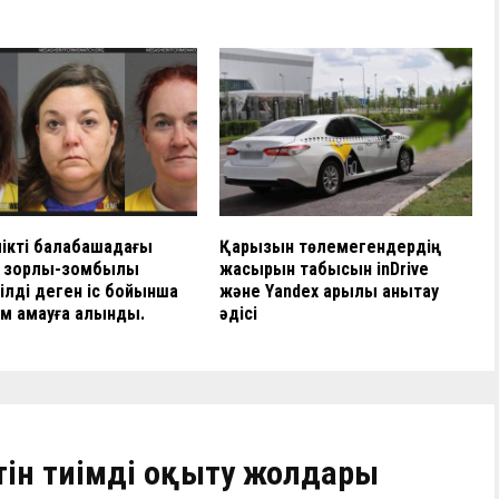
ікті балабақшадағы
Қарызын төлемегендердің
 зорлық-зомбылық
жасырын табысын inDrive
ілді деген іс бойынша
және Yandex арқылы анықтау
м қамауға алынды.
әдісі
етін тиімді оқыту жолдары