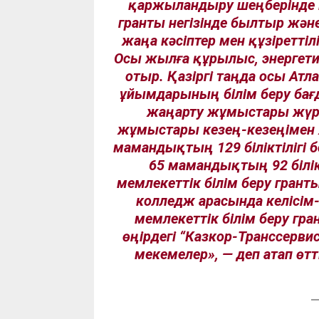
қаржыландыру шеңберінде Е
гранты негізінде былтыр жә
жаңа кәсіптер мен құзіретт
Осы жылға құрылыс, энергети
отыр. Қазіргі таңда осы Атл
ұйымдарының білім беру бағ
жаңарту жұмыстары жүргі
жұмыстары кезең-кезеңімен ж
мамандықтың 129 біліктілігі
65 мамандықтың 92 білік
мемлекеттік білім беру грант
колледж арасында келісім-
мемлекеттік білім беру гра
өңірдегі “Казкор-Транссервис”
мекемелер»
, — деп атап ө