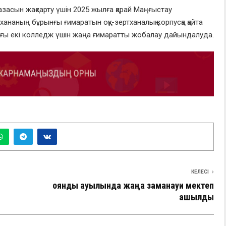
засын жақсарту үшін 2025 жылға қарай Маңғыстау
ананың бұрынғы ғимаратын оқу-зертханалық корпусқа қайта
ағы екі колледж үшін жаңа ғимаратты жобалау дайындалуда.
КЕЛЕСІ
Қоянды ауылында жаңа заманауи мектеп
ашылды