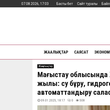
07.08.2026, 17:03
Басты бет
Сайт туралы
Байл
ЖАҢАЛЫҚТАР
САЯСАТ
ЭКОНОМ
Жаңалықтар
Маңғыстау облысынд
жылы: су бұру, гидрог
автоматтандыру сала
09.01.2025, 18:17
0
508