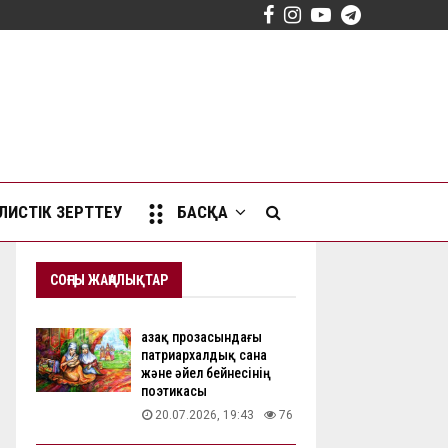
Facebook
Instagram
Youtube
Telegram
ИСТІК ЗЕРТТЕУ
БАСҚА
СОҢҒЫ ЖАҢАЛЫҚТАР
Қазақ прозасындағы
патриархалдық сана
және әйел бейнесінің
поэтикасы
20.07.2026, 19:43
76