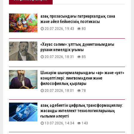
Қазақ прозасындағы патриархалдық сана
және әйел бейнесінің поэтикасы
20.07.2026, 19:43
80
«Хауас сәлим»: ұлттық дүниетанымдағы
рухани кемелдік ұғымы
20.07.2026, 18:31
85
Шәкәрім шығармаларындағы «ар» және «ұят»
концептілері: лингвомәдени және
философиялық қырлары
20.07.2026, 18:01
78
Қазақ әдебиетін цифрлық трансформациялау:
жасанды интеллект технологияларының
ғылыми әлеуеті
13.07.2026, 14:34
143