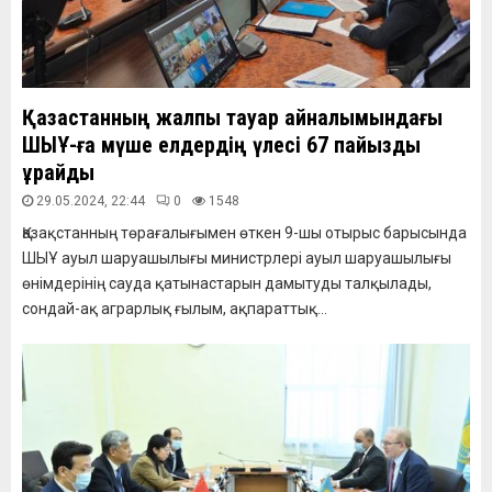
Қазақстанның жалпы тауар айналымындағы
ШЫҰ-ға мүше елдердің үлесі 67 пайызды
құрайды
29.05.2024, 22:44
0
1548
Қазақстанның төрағалығымен өткен 9-шы отырыс барысында
ШЫҰ ауыл шаруашылығы министрлері ауыл шаруашылығы
өнімдерінің сауда қатынастарын дамытуды талқылады,
сондай-ақ аграрлық ғылым, ақпараттық...