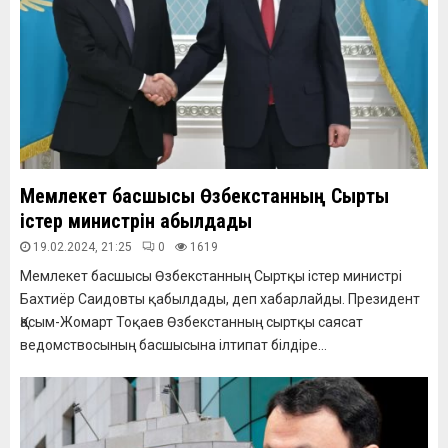
Мемлекет басшысы Өзбекстанның Сыртқы
істер министрін қабылдады
19.02.2024, 21:25
0
1619
Мемлекет басшысы Өзбекстанның Сыртқы істер министрі
Бахтиёр Саидовты қабылдады, деп хабарлайды. Президент
Қасым-Жомарт Тоқаев Өзбекстанның сыртқы саясат
ведомствосының басшысына ілтипат білдіре...