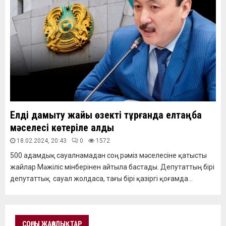
Елді дамыту жайы өзекті тұрғанда елтаңба
мәселесі көтеріле қалды
18.02.2024, 20:43
0
1572
500 адамдық сауалнамадан соң рәміз мәселесіне қатысты
жайлар Мәжіліс мінберінен айтыла бастады. Депутаттың бірі
депутаттық сауал жолдаса, тағы бірі қазіргі қоғамда...
СОҢҒЫ ЖАҢАЛЫҚТАР