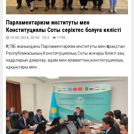
Парламентаризм институты мен
Конституциялық Соты серіктес болуға келісті
10.06.2024, 20:50
0
1798
ҚР ПІБ жанындағы Парламентаризм институты мен Қазақстан
Республикасының Конституциялық Соты жоғары білікті заң
кадрларын даярлау, адам мен азаматтың конституциялық
құқықтары мен...