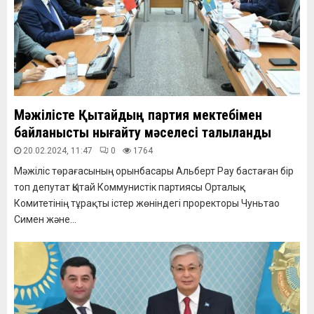
Мәжілісте Қытайдың партия мектебімен
байланысты нығайту мәселесі талқыланды
20.02.2024, 11:47
0
1764
Мәжіліс төрағасының орынбасары Альберт Рау бастаған бір
топ депутат Қытай Коммунистік партиясы Орталық
Комитетінің тұрақты істер жөніндегі проректоры Чуньтао
Симен және...