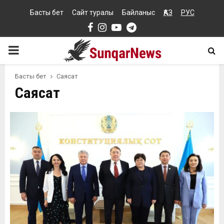
Басты бет
Сайт туралы
Байланыс
ҚАЗ
РУС
Facebook
Instagram
Youtube
Telegram
PRIMARY
MENU
Басты бет
Саясат
Саясат