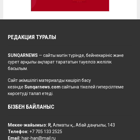
РЕДАКЦИЯ ТУРАЛЫ
SUNQARNEWS
— сайты мәтін түрінде, бейнекөрініс және
сурет арқылы ақпарат тарататын тәуелсіз желілік
басылым.
Сайт әкімшілігі материалды көшіріп басу
кезінде
Sunqarnews.com
сайтына тікелей гиперсілтеме
көрсетуді талап етеді.
БІЗБЕН БАЙЛАНЫС
Мекен-жайымыз:
ҚР, Алматы қ., Абай даңғылы, 143
Телефон:
+7 705 133 2525
Email:
hair-han@mail.ru