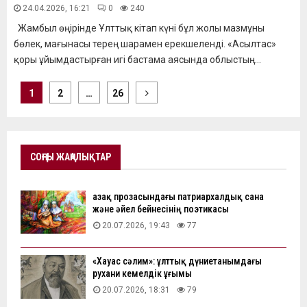
24.04.2026, 16:21
0
240
Жамбыл өңірінде Ұлттық кітап күні бұл жолы мазмұны
бөлек, мағынасы терең шарамен ерекшеленді. «Асылтас»
қоры ұйымдастырған игі бастама аясында облыстың...
Пагинация
1
2
…
26
записей
СОҢҒЫ ЖАҢАЛЫҚТАР
Қазақ прозасындағы патриархалдық сана
және әйел бейнесінің поэтикасы
20.07.2026, 19:43
77
«Хауас сәлим»: ұлттық дүниетанымдағы
рухани кемелдік ұғымы
20.07.2026, 18:31
79