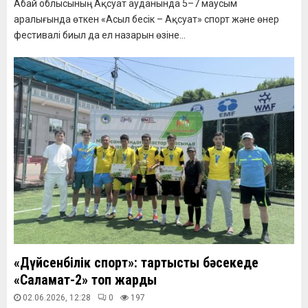
Абай облысының Ақсуат ауданында 5–7 маусым
аралығында өткен «Асыл бесік – Ақсуат» спорт және өнер
фестивалі биыл да ел назарын өзіне...
«Дүйсенбілік спорт»: тартысты бәсекеде
«Саламат-2» топ жарды
02.06.2026, 12:28
0
197