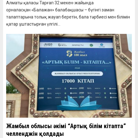
Алматы қаласы Тарғап 32 мекен-жайында
орналасқан «Балажан» балабақшасы – бүгінгі заман
талаптарына толық жауап беретін, бала тәрбиесі мен білімін
қатар ұштастырған үлгілі...
Жамбыл облысы әкімі “Артық білім кітапта”
челленджін қолдады