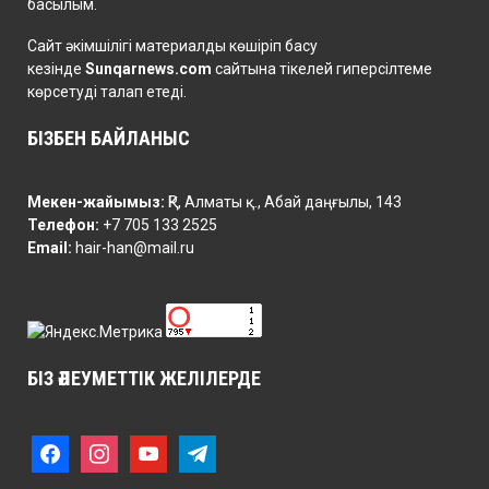
басылым.
Сайт әкімшілігі материалды көшіріп басу
кезінде
Sunqarnews.com
сайтына тікелей гиперсілтеме
көрсетуді талап етеді.
БІЗБЕН БАЙЛАНЫС
Мекен-жайымыз:
ҚР, Алматы қ., Абай даңғылы, 143
Телефон:
+7 705 133 2525
Email:
hair-han@mail.ru
БІЗ ӘЛЕУМЕТТІК ЖЕЛІЛЕРДЕ
f
i
y
t
a
n
o
e
c
s
u
l