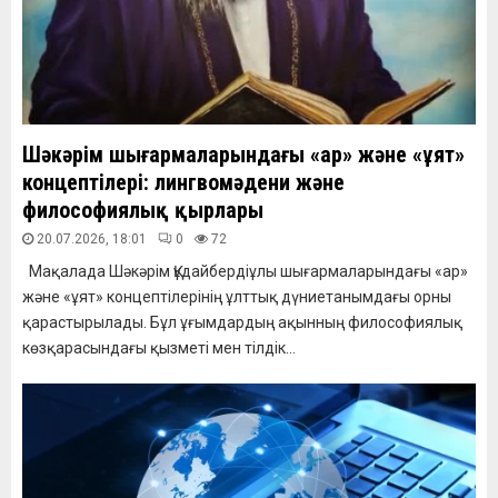
Шәкәрім шығармаларындағы «ар» және «ұят»
концептілері: лингвомәдени және
философиялық қырлары
20.07.2026, 18:01
0
72
Мақалада Шәкәрім Құдайбердіұлы шығармаларындағы «ар»
және «ұят» концептілерінің ұлттық дүниетанымдағы орны
қарастырылады. Бұл ұғымдардың ақынның философиялық
көзқарасындағы қызметі мен тілдік...