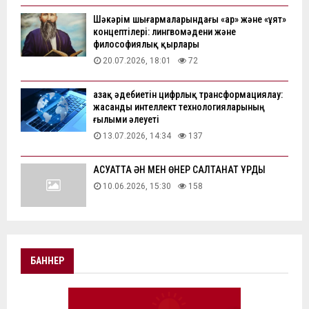
Шәкәрім шығармаларындағы «ар» және «ұят»
концептілері: лингвомәдени және
философиялық қырлары
20.07.2026, 18:01
72
Қазақ әдебиетін цифрлық трансформациялау:
жасанды интеллект технологияларының
ғылыми әлеуеті
13.07.2026, 14:34
137
АҚСУАТТА ӘН МЕН ӨНЕР САЛТАНАТ ҚҰРДЫ
10.06.2026, 15:30
158
БАННЕР