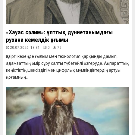
«Хауас сәлим»: ұлттық дүниетанымдағы
рухани кемелдік ұғымы
20.07.2026, 18:31
0
79
Қазіргі кезеңде ғылым мен технология қарқынды дамып,
адамзаттың өмір сүру салты түбегейлі өзгеруде. Ақпараттық
кеңістіктің шексіздігі мен цифрлық мүмкіндіктердің артуы
қоғамның...