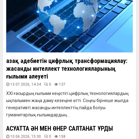
Қазақ әдебиетін цифрлық трансформациялау:
жасанды интеллект технологияларының
ғылыми әлеуеті
13.07.2026, 14:34
0
137
XXI ғасырдың ғылыми кеңістігі цифрлық технологиялардың
ықпалымен жаңа даму кезеңіне өтті. Соңғы бірнеше жылда
генеративті жасанды интеллекттің пайда болуы
гуманитарлық ғылымдардың...
АҚСУАТТА ӘН МЕН ӨНЕР САЛТАНАТ ҚҰРДЫ
10.06.2026, 15:30
0
158