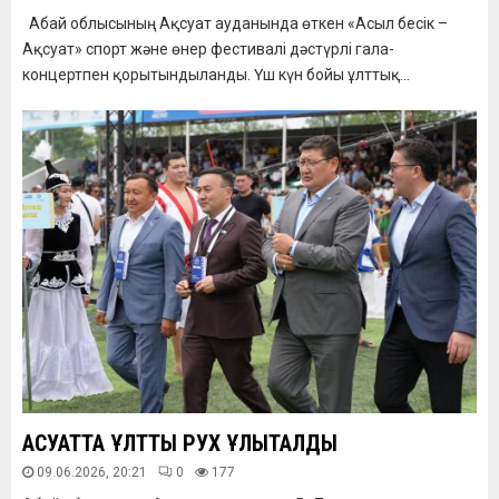
Абай облысының Ақсуат ауданында өткен «Асыл бесік –
Ақсуат» спорт және өнер фестивалі дәстүрлі гала-
концертпен қорытындыланды. Үш күн бойы ұлттық...
АҚСУАТТА ҰЛТТЫҚ РУХ ҰЛЫҚТАЛДЫ
09.06.2026, 20:21
0
177