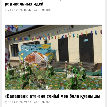
радикальных идей
21.05.2026, 00:47
0
384
...
«Балажан»: ата-ана сенімі мен бала қуанышы
30.04.2026, 21:11
0
266