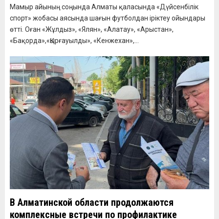
Мамыр айының соңында Алматы қаласында «Дүйсенбілік
спорт» жобасы аясында шағын футболдан іріктеу ойындары
өтті. Оған «Жұлдыз», «Ялян», «Алатау», «Арыстан»,
«Бақорда»,«Қырғауылды», «Кенжехан»,...
В Алматинской области продолжаются
комплексные встречи по профилактике