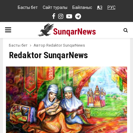
Басты бет
Сайт туралы
Байланыс
ҚАЗ
РУС
Facebook
Instagram
Youtube
Telegram
PRIMARY
MENU
Басты бет
Автор
Redaktor SunqarNews
Redaktor SunqarNews