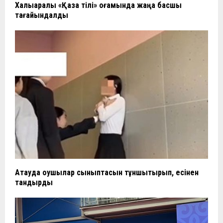
Халықаралық «Қазақ тілі» қоғамында жаңа басшы
тағайындалды
Ақтауда оқушылар сыныптасын тұншықтырып, есінен
тандырды