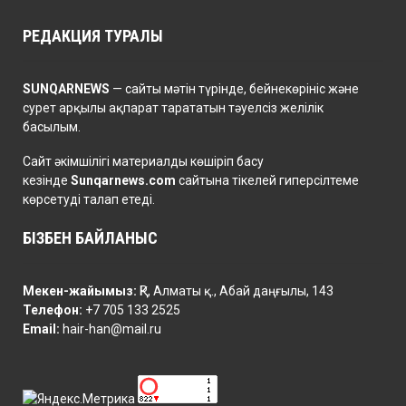
РЕДАКЦИЯ ТУРАЛЫ
SUNQARNEWS
— сайты мәтін түрінде, бейнекөрініс және
сурет арқылы ақпарат тарататын тәуелсіз желілік
басылым.
Сайт әкімшілігі материалды көшіріп басу
кезінде
Sunqarnews.com
сайтына тікелей гиперсілтеме
көрсетуді талап етеді.
БІЗБЕН БАЙЛАНЫС
Мекен-жайымыз:
ҚР, Алматы қ., Абай даңғылы, 143
Телефон:
+7 705 133 2525
Email:
hair-han@mail.ru