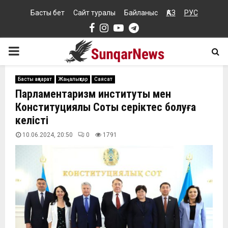
Басты бет
Сайт туралы
Байланыс
ҚАЗ
РУС
Facebook
Instagram
Youtube
Telegram
PRIMARY
MENU
Басты ақпарат
Жаңалықтар
Саясат
Парламентаризм институты мен
Конституциялық Соты серіктес болуға
келісті
10.06.2024, 20:50
0
1791