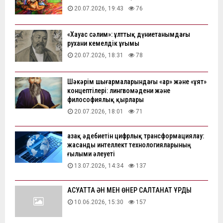
20.07.2026, 19:43
76
«Хауас сәлим»: ұлттық дүниетанымдағы
рухани кемелдік ұғымы
20.07.2026, 18:31
78
Шәкәрім шығармаларындағы «ар» және «ұят»
концептілері: лингвомәдени және
философиялық қырлары
20.07.2026, 18:01
71
Қазақ әдебиетін цифрлық трансформациялау:
жасанды интеллект технологияларының
ғылыми әлеуеті
13.07.2026, 14:34
137
АҚСУАТТА ӘН МЕН ӨНЕР САЛТАНАТ ҚҰРДЫ
10.06.2026, 15:30
157