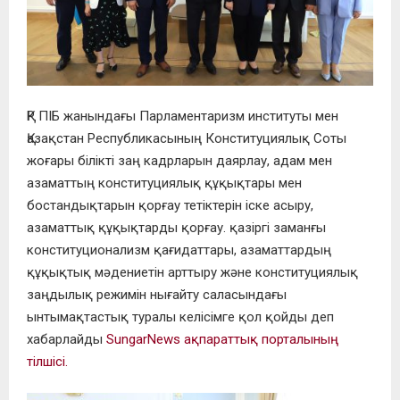
ҚР ПІБ жанындағы Парламентаризм институты мен
Қазақстан Республикасының Конституциялық Соты
жоғары білікті заң кадрларын даярлау, адам мен
азаматтың конституциялық құқықтары мен
бостандықтарын қорғау тетіктерін іске асыру,
азаматтық құқықтарды қорғау. қазіргі заманғы
конституционализм қағидаттары, азаматтардың
құқықтық мәдениетін арттыру және конституциялық
заңдылық режимін нығайту саласындағы
ынтымақтастық туралы келісімге қол қойды деп
хабарлайды
SungarNews ақпараттық порталының
тілшісі.