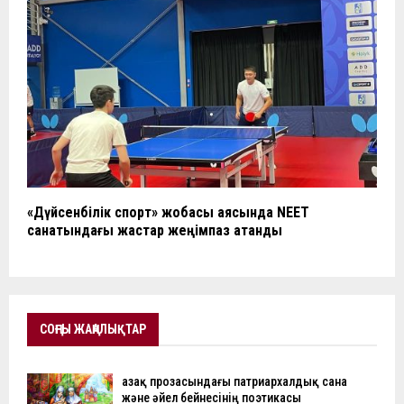
«Дүйсенбілік спорт» жобасы аясында NEET
санатындағы жастар жеңімпаз атанды
СОҢҒЫ ЖАҢАЛЫҚТАР
Қазақ прозасындағы патриархалдық сана
және әйел бейнесінің поэтикасы