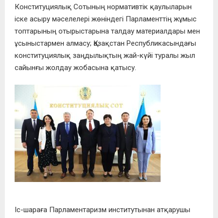
Конституциялық Сотының нормативтік қаулыларын
іске асыру мәселелері жөніндегі Парламенттің жұмыс
топтарының отырыстарына талдау материалдары мен
ұсыныстармен алмасу; Қазақстан Республикасындағы
конституциялық заңдылықтың жай-күйі туралы жыл
сайынғы жолдау жобасына қатысу.
Іс-шараға Парламентаризм институтынан атқарушы