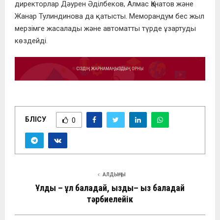
директорлар Дәурен Әділбеков, Алмас Қанатов және
Жанар Тулиндинова да қатысты. Меморандум бес жыл
мерзімге жасалады және автоматты түрде ұзартуды
көздейді.
БӨЛІСУ
0
АЛДЫҢҒЫ
Ұлды – ұл баладай, қызды– қыз баладай
тәрбиелейік