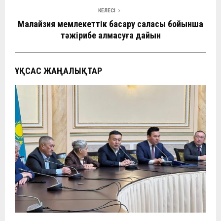
КЕЛЕСІ
Малайзия мемлекеттік басқару саласы бойынша
тәжірибе алмасуға дайын
ҰҚСАС ЖАҢАЛЫҚТАР