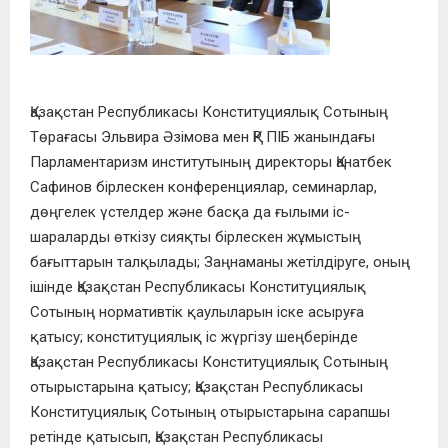
Қазақстан Республикасы Конституциялық Сотының
Төрағасы Эльвира Әзімова мен ҚР ПІБ жанындағы
Парламентаризм институтының директоры Қанатбек
Сафинов бірлескен конференциялар, семинарлар,
дөңгелек үстелдер және басқа да ғылыми іс-
шараларды өткізу сияқты бірлескен жұмыстың
бағыттарын талқылады; Заңнаманы жетілдіруге, оның
ішінде Қазақстан Республикасы Конституциялық
Сотының нормативтік қаулыларын іске асыруға
қатысу; конституциялық іс жүргізу шеңберінде
Қазақстан Республикасы Конституциялық Сотының
отырыстарына қатысу; Қазақстан Республикасы
Конституциялық Сотының отырыстарына сарапшы
ретінде қатысып, Қазақстан Республикасы