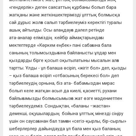
«гендерлік» деген саясаттың құрбаны болып бара
жатқаны және жеткіншектерімізді ұлттық болмысқа
сай дұрыс жолға салып тәрбиелеуміз керектігі туралы
ашық айтылды. Осы алаңдауға дәлел ретінде
ата‑аналар еліміздің кейбір аймақтарындағы
мектептерде «Көркем еңбек» пәні сабағына бала
санының толымсыздығына байланысты ұлдар мен
қыздарды бірге қосып оқытылатыны мысалын алға
тартты. Ұлды ‑ ұл балаша өсіріп, «жігіт бол» деп, қызды
– қыз балаша өсіріп «отбасының берекесі бол» деп
тәрбиелеудің орнына, біз ата- бабамыздан мирас
болып келе жатқан асыл да киелі, қасиетті, рухани
байлығымызды болмысымызға жат өзге мәдениетпен
тәрбиелеудеміз. Сондықтан, «баланы –жастан»
демекші, оқушылардың бойына ұлттық мінезді сіңіру
үшін он саусағынан бал тамған «сегіз-қырлы, бір-сырлы»
шеберлерлер дайындауда ұл бала мен қыз баланың