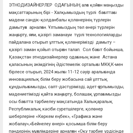
ЭТНОДИЗАЙНЕРЛЕР ОДАҒЫНЫҢ алға қойған маңызды
мақсаттарының бірі ‑ Халқымыздың түрлі бағыттағы
мәдени сәндік-қолданбалы қолөнерінің түрлерін
дамытуға арналған. Ұлтымыздың төл өнері түрлерін
жаңғырту, яғни, қәзіргі заманауи түрлі технологияларды
пайдалана отырып ұлттық қолөнерімізді дамыту –
қазіргі заман қойып отырған талап. Сол бағыт бойынша,
Қазақстан этнодизайнерлер одағының және Астана
қаласының әкімдігінің Әдістемелік орталығы МКҚК‑мен
бірлесе отырып, 2024 жылғы 11-12 сәуір аралығында
инновациялық білім беру жобасына сай ұлттық
құндылығымызды, салт-дәстүрімізді, әдет-ғұрпымызды,
мәдениетімізді қайта жаңғырту, болашақ ұрпағымызды
осы бағытта тәрбиелеу мақсатында Халықаралық
Республикалық кәсіби суретшілерге, қолөнер
шеберлеріне «Көркем еңбек», «Графика және
жобалау»,«Бейнелеу өнері» қосымша білім беру
пәндерінің мұғалімдеріне арналған «Оқу тәрбие үрдісінде