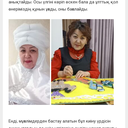
анықтайды. Осы үлгіні көріп өскен бала да ұлттық қол
өнеріміздің құнын ұғады, оны бағалайды.
Енді, мұғалімдерден бастау алатын бұл киіну үрдісін