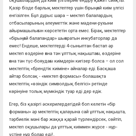
оқушылардың да киім үлгілеріне ендіру қажет сияқты.
Қазір бізде барлық мектептер үшін бірыңғай киім үлгісі
енгізілген. Бұл дұрыс шара – мектеп балалардың
отбасыларының әлеуметтік және мәдени‑рухыни
айырмашылығын көрсететін орта емес. Бірақ, мектептер
«бірыңғай балапандар» шығаратын инкубаторлар да
емес! Ендеше, мектептерді 4‑сыныптан бастап әр
мектеп өздеріне ғана тән ұлттық нақыштағы, өздеріне
ғана тән түс‑бояудағы киімдерін кигізер болса – ол сол
мектептің «брендтік киіміне» айналар еді. Басқаша
айтар болсақ ‑ «мектеп формасы» болашақта
мектептің «өзіндік символдық белгісі» ретінде
көрінуіне толық мүмкіндік туар еді дер едік.
Егер, біз қазіргі әскерилердегідей боп келетін «бір
форманы» әр мектептің қалауына сай ұлттық нақышта,
тәрбиелік мәні бар жаққа қарай түрлендірсек, сөйтіп,
мектеп оқушылары да ұлттық киіммен жүрсе ‑ нұр-
үстіне нұр болар еді!..