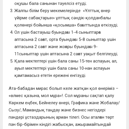
оқушы бала санынан тәуелсіз етуді;
Жалпы білім беру мекемелерінде «Ұлттық өнер
үйірме сабақтарын» ұлттық сәндік‑қолданбалы
қолөнері бойынша «қосымша» бағыттында өткізуді;
Ол үшін бастауыш буындағы 1-4 сыныптарға
аптасына 2 сағат, орта буындағы 5-8 сыныптар үшін
аптасына 2 сағат және жоғары буындағы 9-
11сыныптар үшін аптасына 2 сағат уақыт белгілеуді;
Қала мектептері үшін бала саны 15‑тен аспауын, ал,
ауыл мектептері үшін бала саны 10‑нан аспауын
қамтамасыз ететін ережені енгізуді.
Ата-бабадан мирас болып келе жатқан қол өнеріміз –
«өлмес қазына, мол мұра»!. Сол мұраны сақтап қалу
Көркем еңбек, Бейнелеу өнері, Графика және Жобалау/
Сызу/, Мамандық таңдау және бизнес негіздері
пәндері ұстаздарының арман тілегі. Осы аталған төрт
пән бір-бірімен кіндігі жабысқан, ажырамайтындай