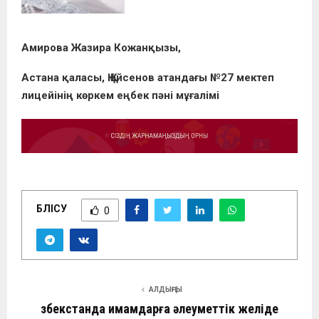
Амирова Жазира Кожанқызы,
Астана қаласы, Қ.Қайсенов атандағы №27 мектеп
лицейінің көркем еңбек пәні мұғалімі
БӨЛІСУ
0
АЛДЫҢҒЫ
Өзбекстанда имамдарға әлеуметтік желіде