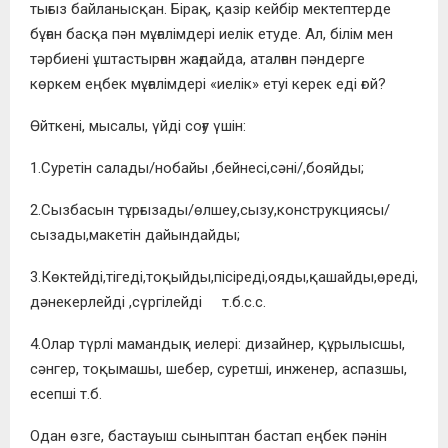
тығыз байланысқан. Бірақ, қазір кейбір мектептерде
бұған басқа пән мұғалімдері иелік етуде. Ал, білім мен
тәрбиені ұштастырған жағдайда, аталған пәндерге
көркем еңбек мұғалімдері «иелік» етуі керек еді ғой?
Өйткені, мысалы, үйді соғу үшін:
1.Суретін салады/нобайы ,бейнесі,сәні/,бояйды;
2.Сызбасын тұрғызады/өлшеу,сызу,конструкциясы/
сызады,макетін дайындайды;
3.Көктейді,тігеді,тоқыйды,пісіреді,ояды,қашайды,өреді,
дәнекерлейді ,сүргілейді т.б.с.с.
4.Олар түрлі мамандық иелері: дизайнер, құрылысшы,
сәнгер, тоқымашы, шебер, суретші, инженер, аспазшы,
есепші т.б.
Одан өзге, бастауыш сыныптан бастап еңбек пәнін