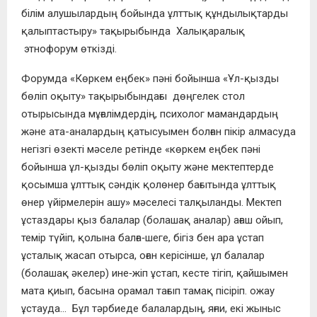
білім алушылардың бойында ұлттық құндылықтарды
қалыптастыру» тақырыбында Халықаралық
этнофорум өткізді.
Форумда «Көркем еңбек» пәні бойынша «Ұл-қызды
бөліп оқыту» тақырыбындағы дөңгелек стол
отырысында мұғалімдердің, психолог мамандардың
және ата-аналардың қатысуымен болған пікір алмасуда
негізгі өзекті мәселе ретінде «көркем еңбек пәні
бойынша ұл-қызды бөліп оқыту және мектептерде
қосымша ұлттық сәндік қолөнер бағытында ұлттық
өнер үйірмелерін ашу» мәселесі талқыланды. Мектеп
ұстаздары қыз балалар (болашақ аналар) ағаш ойып,
темір түйіп, қолына балға‑шеге, бігіз бен ара ұстап
ұсталық жасап отырса, оған керісінше, ұл балалар
(болашақ әкелер) ине‑жіп ұстап, кесте тігіп, қайшымен
мата қиып, басына орамал тағып тамақ пісіріп. ожау
ұстауда… Бұл тәрбиеде балалардың, яғни, екі жыныс