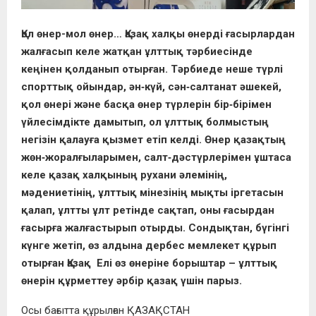
Қол өнер-мол өнер
…
Қазақ халқы өнерді ғасырлардан
жалғасып келе жатқан ұлттық тәрбиесінде
кеңінен қолданып отырған. Тәрбиеде неше түрлі
спорттық ойындар, ән‑күй, сән‑салтанат әшекей,
қол өнері және басқа өнер түрлерін бір‑бірімен
үйлесімдікте дамытып, ол ұлттық болмыстың
негізін қалауға қызмет етіп келді. Өнер қазақтың
жөн‑жоралғыларымен, салт‑дәстүрлерімен ұштаса
келе қазақ халқының рухани әлемінің,
мәдениетінің, ұлттық мінезінің мықты іргетасын
қалап, ұлтты ұлт ретінде сақтап, оны ғасырдан
ғасырға жалғастырып отырды. Сондықтан, бүгінгі
күнге жетіп, өз алдына дербес мемлекет құрып
отырған Қазақ Елі өз өнеріне борыштар – ұлттық
өнерін құрметтеу әрбір қазақ үшін парыз.
Осы бағытта құрылған ҚАЗАҚСТАН