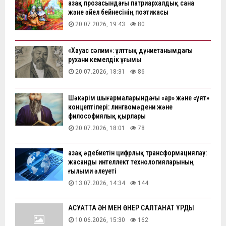
Қазақ прозасындағы патриархалдық сана
және әйел бейнесінің поэтикасы
20.07.2026, 19:43
80
«Хауас сәлим»: ұлттық дүниетанымдағы
рухани кемелдік ұғымы
20.07.2026, 18:31
86
Шәкәрім шығармаларындағы «ар» және «ұят»
концептілері: лингвомәдени және
философиялық қырлары
20.07.2026, 18:01
78
Қазақ әдебиетін цифрлық трансформациялау:
жасанды интеллект технологияларының
ғылыми әлеуеті
13.07.2026, 14:34
144
АҚСУАТТА ӘН МЕН ӨНЕР САЛТАНАТ ҚҰРДЫ
10.06.2026, 15:30
162