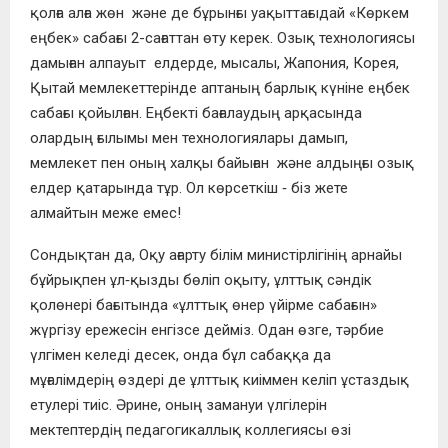
қолға алға жөн және де бұрынғы уақыттағыдай «Көркем
еңбек» сабағы 2-сағаттан өту керек. Озық технологиясы
дамыған алпауыт елдерде, мысалы, Жапония, Корея,
Қытай мемлекеттерінде аптаның барлық күніне еңбек
сабағы қойылған. Еңбекті бағалаудың арқасында
олардың ғылымы мен технологиялары дамып,
мемлекет пен оның халқы байыған және алдыңғы озық
елдер қатарында тұр. Ол көрсеткіш ‑ біз жете
алмайтын меже емес!
Сондықтан да, Оқу ағарту білім министірлігінің арнайы
бұйрықпен ұл‑қызды бөліп оқыту, ұлттық сәндік
қолөнері бағытында «ұлттық өнер үйірме сабағын»
жүргізу ережесін енгізсе дейміз. Одан өзге, тәрбие
үлгімен келеді десек, онда бұл сабаққа да
мұғалімдерің өздері де ұлттық киіммен келіп ұстаздық
етулері тиіс. Әрине, оның замануи үлгілерін
мектептердің педагогикаллық коллегиясы өзі