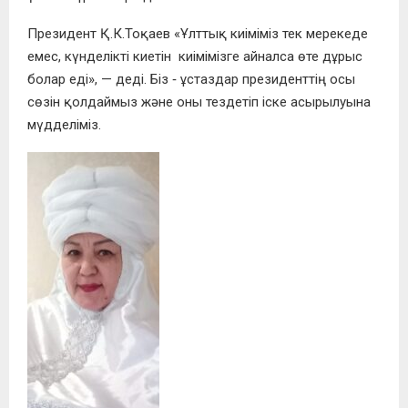
Президент Қ.К.Тоқаев «Ұлттық киіміміз тек мерекеде
емес, күнделікті киетін киімімізге айналса өте дұрыс
болар еді», — деді. Біз ‑ ұстаздар президенттің осы
сөзін қолдаймыз және оны тездетіп іске асырылуына
мүдделіміз.