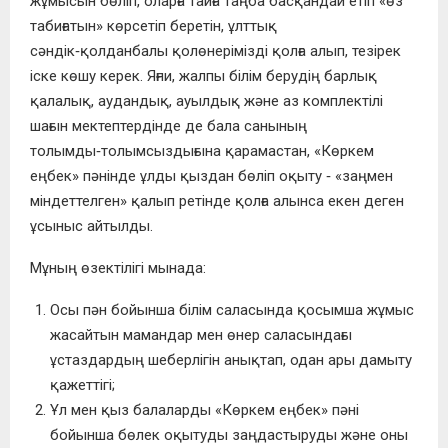
жұмысын бөліп, оларға тайға таңба басқандай етіп «өз
табиғатын» көрсетіп беретін, ұлттық
сәндік‑қолданбалы қолөнерімізді қолға алып, тезірек
іске көшу керек. Яғни, жалпы білім берудің барлық
қалалық, аудандық, ауылдық және аз комплектілі
шағын мектептердінде де бала санының
толымды‑толымсыздығына қарамастан, «Көркем
еңбек» пәнінде ұлды қыздан бөліп оқыту ‑ «заңмен
міндеттелген» қалып ретінде қолға алынса екен деген
ұсыныс айтылды.
Мұның өзектілігі мынада:
Осы пән бойынша білім саласында қосымша жұмыс
жасайтын мамандар мен өнер саласындағы
ұстаздардың шеберлігін анықтап, одан ары дамыту
қажеттігі;
Ұл мен қыз балаларды «Көркем еңбек» пәні
бойынша бөлек оқытуды заңдастыруды және оны