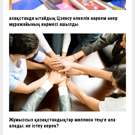
Қазақстанда Қытайдың Цзянсу өлкелік көркем өнер
мұражайының көрмесі ашылды
Жұмыссыз қазақстандықтар миллион теңге ала
алады: не істеу керек?