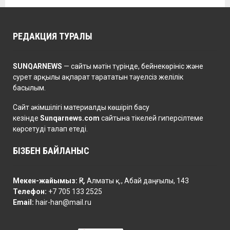
РЕДАКЦИЯ ТУРАЛЫ
SUNQARNEWS
— сайты мәтін түрінде, бейнекөрініс және
сурет арқылы ақпарат тарататын тәуелсіз желілік
басылым.
Сайт әкімшілігі материалды көшіріп басу
кезінде
Sunqarnews.com
сайтына тікелей гиперсілтеме
көрсетуді талап етеді.
БІЗБЕН БАЙЛАНЫС
Мекен-жайымыз:
ҚР, Алматы қ., Абай даңғылы, 143
Телефон:
+7 705 133 2525
Email:
hair-han@mail.ru