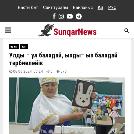
Басты бет
Сайт туралы
Байланыс
ҚАЗ
РУС
Facebook
Instagram
Youtube
Telegram
PRIMARY
MENU
Қоғам
Ұлт
Ұлды – ұл баладай, қызды– қыз баладай
тәрбиелейік
06.06.2024, 00:24
0
570