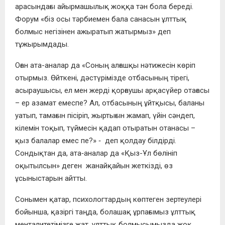
арасындағы айырмашылық жоққа тән бола береді.
Форум «біз осы тәрбиемен бала санасын ұлттық
болмыс негізінен ажыратып жатырмыз» деп
тұжырымдады.
Оған ата-аналар да «Соның алғашқы нәтижесін көріп
отырмыз. Өйткені, дәстүрімізде отбасының тірегі,
асыраушысы, ел мен жерді қорғаушы арқасүйер отағасы
– ер азамат емеспе? Ал, отбасының ұйтқысы, баланы
уатып, тамағын пісіріп, жыртығын жамап, үйін сәндеп,
кілемін тоқып, түймесін қадап отыратын отанасы –
қыз балалар емес пе?» ‑ деп қолдау білдірді.
Сондықтан да, ата‑аналар да «Қыз-Ұл бөлініп
оқытылсын» деген жанайқайын жеткізді, өз
ұсыныстарын айтты.
Сонымен қатар, психологтардың көптеген зертеулері
бойынша, қазіргі таңда, болашақ ұрпағымыз ұлттық
менталитетімізге жат, ұлттық болмысымызда жоқ