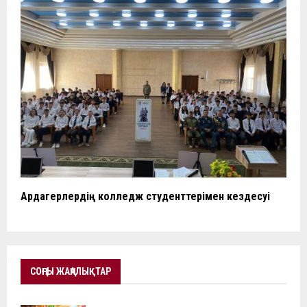
Ардагерлердің колледж студенттерімен кездесуі
СОҢҒЫ ЖАҢАЛЫҚТАР