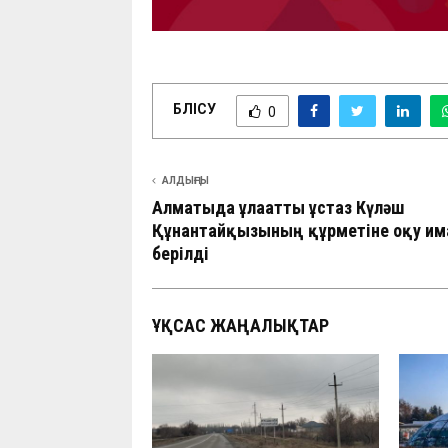
БӨЛІСУ
0
АЛДЫҢҒЫ
Алматыда ұлағатты ұстаз Күләш
Құнантайқызының құрметіне оқу ғи
берілді
ҰҚСАС ЖАҢАЛЫҚТАР