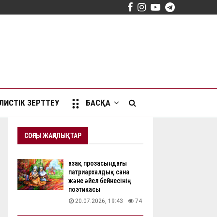
Facebook
Instagram
Youtube
Telegram
ИСТІК ЗЕРТТЕУ
БАСҚА
СОҢҒЫ ЖАҢАЛЫҚТАР
Қазақ прозасындағы
патриархалдық сана
және әйел бейнесінің
поэтикасы
20.07.2026, 19:43
74