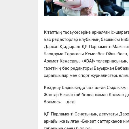
Кітаптың тұсаукесеріне арналған іс-шар
Бас редакторлар клубының басшысы Бибі
Дархан Қыдырәлі, ҚР Парламенті Мәжілісі
Басқарма Төрағасы Кемелбек Ойшыбаев,
Азамат Кеңесұлы, «ABAI» телеарнасының 
газетінің бас редакторы Бауыржан Бабаж
сарапшылар мен спорт журналистері, елім
Кездесу барысында сөз алған Сырлыкүл Са
Жастар Бекзаттай болса жаман болмас де
болмас» — деді.
ҚР Парламенті Сенатының депутаты Дарх
арнайы жазылған «Бекзат саттарханов кім
табарына сенім білдірді.