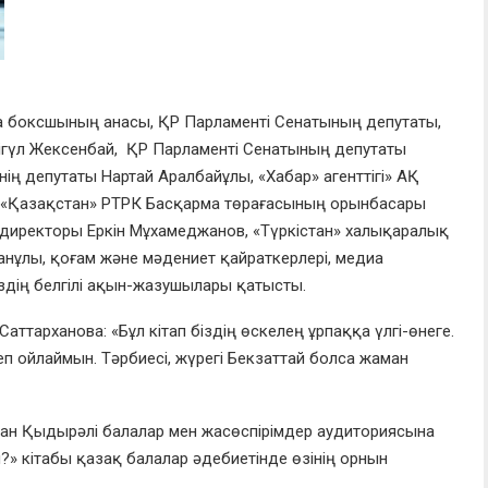
аға боксшының анасы, ҚР Парламенті Сенатының депутаты,
гүл Жексенбай, ҚР Парламенті Сенатының депутаты
нің депутаты Нартай Аралбайұлы, «Хабар» агенттігі» АҚ
 «Қазақстан» РТРК Басқарма төрағасының орынбасары
директоры Еркін Мұхамеджанов, «Түркістан» халықаралық
анұлы, қоғам және мәдениет қайраткерлері, медиа
іздің белгілі ақын-жазушылары қатысты.
ттарханова: «Бұл кітап біздің өскелең ұрпаққа үлгі-өнеге.
п ойлаймын. Тәрбиесі, жүрегі Бекзаттай болса жаман
ан Қыдырәлі балалар мен жасөспірімдер аудиториясына
?» кітабы қазақ балалар әдебиетінде өзінің орнын