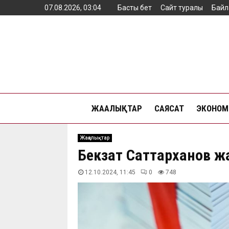
07.08.2026, 03:04
Басты бет
Сайт туралы
Байл
ЖАҢАЛЫҚТАР
САЯСАТ
ЭКОНОМ
Жаңалықтар
Бекзат Саттарханов жа
12.10.2024, 11:45
0
748