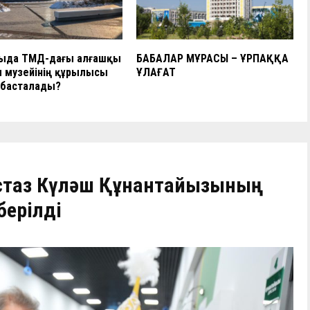
ыда ТМД-дағы алғашқы
БАБАЛАР МҰРАСЫ – ҰРПАҚҚА
 музейінің құрылысы
ҰЛАҒАТ
 басталады?
стаз Күләш Құнантайқызының
берілді