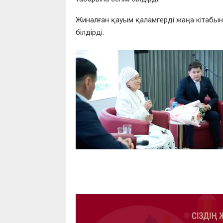
Жиналған қауым қаламгерді жаңа кітабы
білдірді.