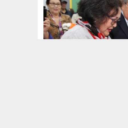
11 қазан күні Алматыда отандық педаго