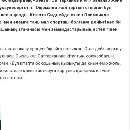
т Әбілқайырдың «Бекзат Саттарханов кім?» балалар және
саукесері өтті. Оқырманға жол тартып отырған бұл
үлесін қосады. Кітапта Сиднейде өткен Олимпиада
 мен әлемге танымал спортшы болғанға дейінгі кәсіби
оксшының ата-анасы мен замандастарының естелігінен
а, кітап жазу процесі бір айға созылған. Оған дейін зерттеу
 анасы Сырлыкүл Саттарханова кітаптың қолжазбасын
тырған. «Бұл кітапта боксшының қызықты да қиын өмір жолы,
окс стилін қалыптастыруға зор үлес қосқаны, ел үшін
ітап авторы.