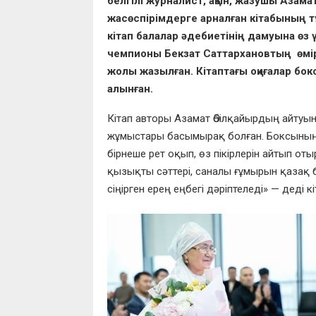
белгілі журналист, ақын, жазушы Азама
жасөспірімдерге арналған кітабының тұ
кітап балалар әдебиетінің дамуына өз 
чемпионы Бекзат Саттархановтың өмірі
жолы жазылған. Кітаптағы оқиғалар б
алынған.
Кітап авторы Азамат Әбілқайырдың айтуынш
жұмыстары басымырақ болған. Боксының
бірнеше рет оқып, өз пікірлерін айтып о
қызықты сәттері, саналы ғұмырын қазақ б
сіңірген ерең еңбегі дәріптеледі» — деді к