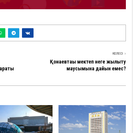
КЕЛЕСІ
Қонаевтағы мектеп неге жылыту
мараты
маусымына дайын емес?