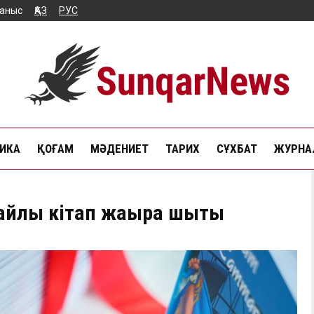
аныс
ҚАЗ
РУС
ИКА
ҚОҒАМ
МӘДЕНИЕТ
ТАРИХ
СҰХБАТ
ЖУРНАЛ
йлы кітап жаырққа шықты