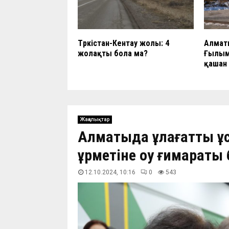
Түркістан-Кентау жолы: 4
Алмат
жолақты бола ма?
Ғылым
қашан
Жаңалықтар
Алматыда ұлағатты ұ
құрметіне оқу ғимараты 
12.10.2024, 10:16
0
544