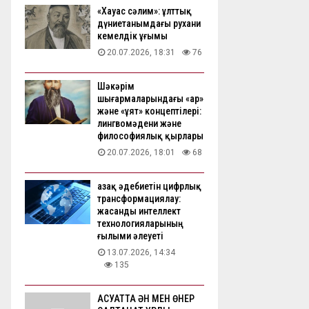
«Хауас сәлим»: ұлттық
дүниетанымдағы рухани
кемелдік ұғымы
20.07.2026, 18:31
76
Шәкәрім
шығармаларындағы «ар»
және «ұят» концептілері:
лингвомәдени және
философиялық қырлары
20.07.2026, 18:01
68
Қазақ әдебиетін цифрлық
трансформациялау:
жасанды интеллект
технологияларының
ғылыми әлеуеті
13.07.2026, 14:34
135
АҚСУАТТА ӘН МЕН ӨНЕР