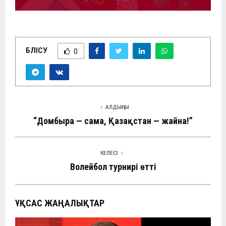
БӨЛІСУ
0
АЛДЫҢҒЫ
“Домбыра — самға, Қазақстан — жайна!”
КЕЛЕСІ
Волейбол турнирі өтті
ҰҚСАС ЖАҢАЛЫҚТАР