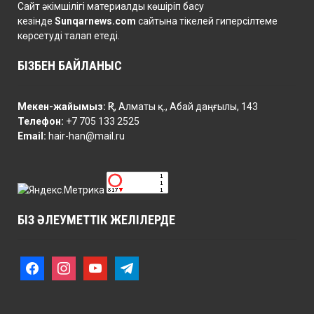
Сайт әкімшілігі материалды көшіріп басу
кезінде
Sunqarnews.com
сайтына тікелей гиперсілтеме
көрсетуді талап етеді.
БІЗБЕН БАЙЛАНЫС
Мекен-жайымыз:
ҚР, Алматы қ., Абай даңғылы, 143
Телефон:
+7 705 133 2525
Email:
hair-han@mail.ru
БІЗ ӘЛЕУМЕТТІК ЖЕЛІЛЕРДЕ
f
i
y
t
a
n
o
e
c
s
u
l
e
t
t
e