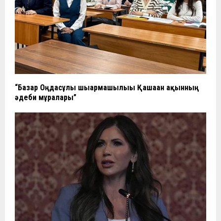
“Базар Оңдасұлы шығармашылығы Қашаған ақынның
әдеби мұралары”