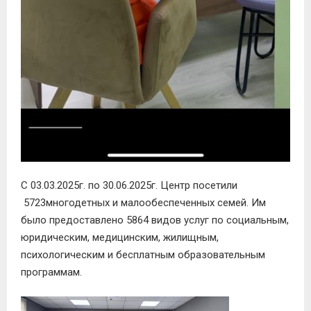
С
03
.
0
3
.202
5
г.
по
30
.0
6
.202
5
г.
Центр посетили
5723
многодетных
и малообеспеченных семей. Им
было предоставлено
5864
видов услуг по социальным,
юридическим, медицинским, жилищным,
психологическим и бесплатным образовательным
программам
.