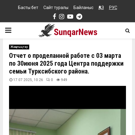
Басты бет
Сайт туралы
Байланыс
ҚАЗ
РУС
Facebook
Instagram
Youtube
Telegram
PRIMARY
MENU
Жаңалықтар
Отчет о проделанной работе с 03 марта
по 30июня 2025 года Центра поддержки
семьи Турксибского района.
17.07.2025, 10:26
0
949