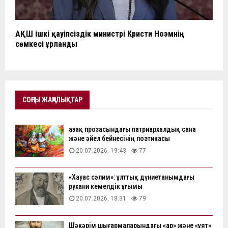
АҚШ ішкі қауіпсіздік министрі Кристи Ноэмнің
сөмкесі ұрланды
СОҢҒЫ ЖАҢАЛЫҚТАР
Қазақ прозасындағы патриархалдық сана
және әйел бейнесінің поэтикасы
20.07.2026, 19:43
77
«Хауас сәлим»: ұлттық дүниетанымдағы
рухани кемелдік ұғымы
20.07.2026, 18:31
79
Шәкәрім шығармаларындағы «ар» және «ұят»