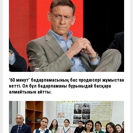
’60 минут’ бағдарламасының бас продюсері жұмыстан
кетті. Ол бұл бағдарламаны бұрынғыдай басқара
алмайтынын айтты.