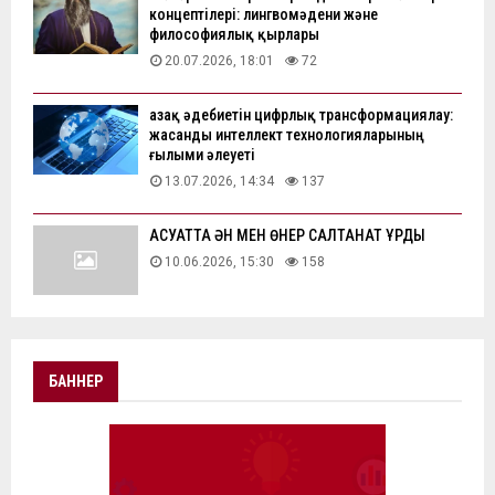
концептілері: лингвомәдени және
философиялық қырлары
20.07.2026, 18:01
72
Қазақ әдебиетін цифрлық трансформациялау:
жасанды интеллект технологияларының
ғылыми әлеуеті
13.07.2026, 14:34
137
АҚСУАТТА ӘН МЕН ӨНЕР САЛТАНАТ ҚҰРДЫ
10.06.2026, 15:30
158
БАННЕР