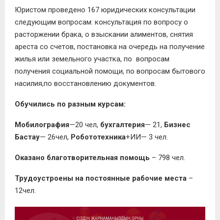
Юристом
проведено
167
юридических консультации
следующим вопросам: консультация по вопросу о
расторжении брака, о взыскании алиментов,
снятия
ареста со счетов
, постановка на очередь на получение
жилья или земельного участка, по вопросам
получения социальной помощи, по вопросам бытового
насилия,по восстановлению документов.
Обучились по разным курсам:
Мобилография
—
20
чел
,
бухгалтерия
—
21
,
Бизнес
Бастау
—
26
чел
,
Робототехника
+ИИ
— 3 чел.
Оказан
о благотворительная помощь
–
798
чел.
Трудоустроены на постоянные рабочие места
–
12
чел.