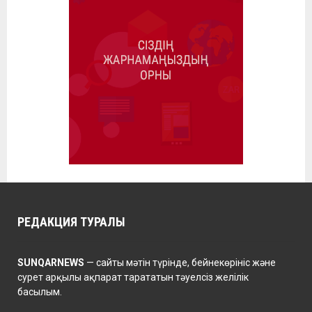
РЕДАКЦИЯ ТУРАЛЫ
SUNQARNEWS
— сайты мәтін түрінде, бейнекөрініс және
сурет арқылы ақпарат тарататын тәуелсіз желілік
басылым.