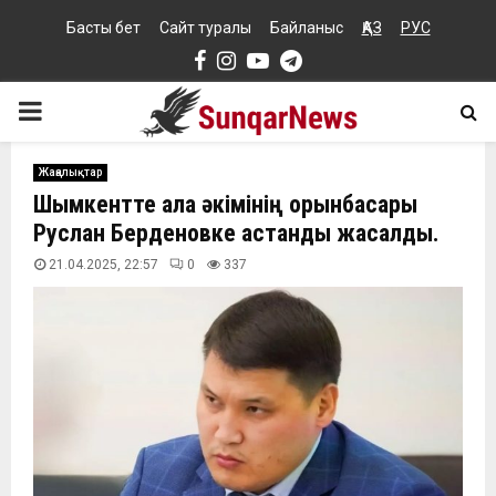
Басты бет
Сайт туралы
Байланыс
ҚАЗ
РУС
Facebook
Instagram
Youtube
Telegram
PRIMARY
MENU
Жаңалықтар
Шымкентте қала әкімінің орынбасары
Руслан Берденовке қастандық жасалды.
21.04.2025, 22:57
0
337