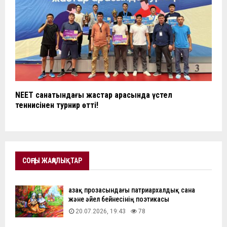
NEET санатындағы жастар арасында үстел
теннисінен турнир өтті!
СОҢҒЫ ЖАҢАЛЫҚТАР
Қазақ прозасындағы патриархалдық сана
және әйел бейнесінің поэтикасы
20.07.2026, 19:43
78