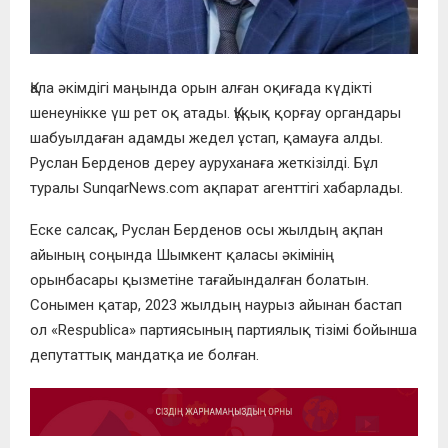
Қала әкімдігі маңында орын алған оқиғада күдікті
шенеунікке үш рет оқ атады. Құқық қорғау органдары
шабуылдаған адамды жедел ұстап, қамауға алды.
Руслан Берденов дереу ауруханаға жеткізілді. Бұл
туралы SunqarNews.com ақпарат агенттігі хабарлады.
Еске салсақ, Руслан Берденов осы жылдың ақпан
айының соңында Шымкент қаласы әкімінің
орынбасары қызметіне тағайындалған болатын.
Сонымен қатар, 2023 жылдың наурыз айынан бастап
ол «Respublica» партиясының партиялық тізімі бойынша
депутаттық мандатқа ие болған.