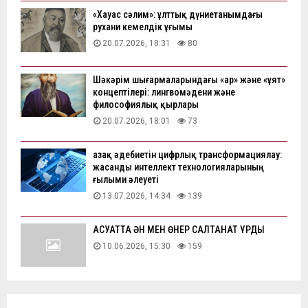
«Хауас сәлим»: ұлттық дүниетанымдағы
рухани кемелдік ұғымы
20.07.2026, 18:31
80
Шәкәрім шығармаларындағы «ар» және «ұят»
концептілері: лингвомәдени және
философиялық қырлары
20.07.2026, 18:01
73
Қазақ әдебиетін цифрлық трансформациялау:
жасанды интеллект технологияларының
ғылыми әлеуеті
13.07.2026, 14:34
139
АҚСУАТТА ӘН МЕН ӨНЕР САЛТАНАТ ҚҰРДЫ
10.06.2026, 15:30
159