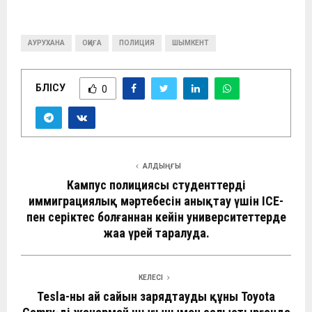
АУРУХАНА
ОҚИҒА
ПОЛИЦИЯ
ШЫМКЕНТ
БӨЛІСУ
0
АЛДЫҢҒЫ
Кампус полициясы студенттердің
иммиграциялық мәртебесін анықтау үшін ICE-
пен серіктес болғаннан кейін университеттерде
жаңа үрей таралуда.
КЕЛЕСІ
Tesla-ны ай сайын зарядтаудың құны Toyota