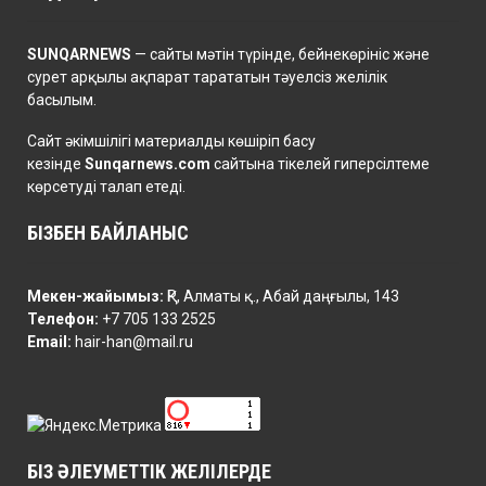
SUNQARNEWS
— сайты мәтін түрінде, бейнекөрініс және
сурет арқылы ақпарат тарататын тәуелсіз желілік
басылым.
Сайт әкімшілігі материалды көшіріп басу
кезінде
Sunqarnews.com
сайтына тікелей гиперсілтеме
көрсетуді талап етеді.
БІЗБЕН БАЙЛАНЫС
Мекен-жайымыз:
ҚР, Алматы қ., Абай даңғылы, 143
Телефон:
+7 705 133 2525
Email:
hair-han@mail.ru
БІЗ ӘЛЕУМЕТТІК ЖЕЛІЛЕРДЕ