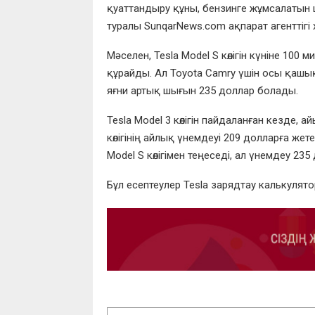
қуаттандыру құны, бензинге жұмсалатын ш
туралы SunqarNews.com ақпарат агенттігі
Мәселен, Tesla Model S көлігін күніне 100 
құрайды. Ал Toyota Camry үшін осы қаш
яғни артық шығын 235 доллар болады.
Tesla Model 3 көлігін пайдаланған кезде,
көлігінің айлық үнемдеуі 209 долларға жет
Model S көлігімен теңеседі, ал үнемдеу 23
Бұл есептеулер Tesla зарядтау калькулято