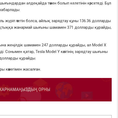
ығындардан әлдеқайда төмен болып келетінін көрсетеді. Бұл
 хабарлады.
миль жүріп өтетін болса, айлық зарядтау құны 136.36 долларды
ықтыққа жанармай шығыны шамамен 371 долларды құрайды,
 айына жеңілдік шамамен 247 долларды құрайды, ал Model X
еді. Сонымен қатар, Tesla Model Y көлігінің зарядтау шығыны
5 долларды құрайды.
ры көмегімен жасалған.