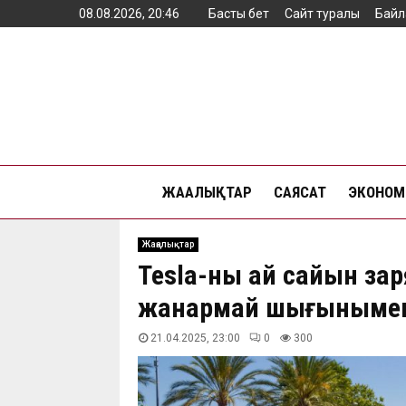
08.08.2026, 20:46
Басты бет
Сайт туралы
Байл
ЖАҢАЛЫҚТАР
САЯСАТ
ЭКОНОМ
Жаңалықтар
Tesla-ны ай сайын зар
жанармай шығынымен
21.04.2025, 23:00
0
300