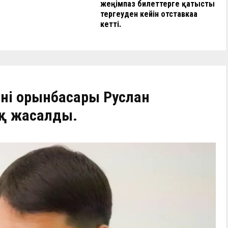
жеңімпаз билеттерге қатысты
тергеуден кейін отставкаға
кетті.
нің орынбасары Руслан
қ жасалды.