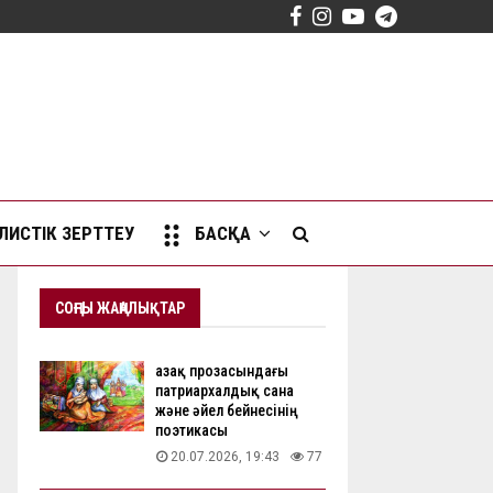
Facebook
Instagram
Youtube
Telegram
ИСТІК ЗЕРТТЕУ
БАСҚА
СОҢҒЫ ЖАҢАЛЫҚТАР
Қазақ прозасындағы
патриархалдық сана
және әйел бейнесінің
поэтикасы
20.07.2026, 19:43
77