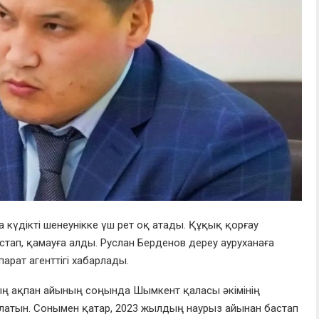
а күдікті шенеунікке үш рет оқ атады. Құқық қорғау
ап, қамауға алды. Руслан Берденов дереу ауруханаға
парат агенттігі хабарлады.
ың ақпан айының соңында Шымкент қаласы әкімінің
латын. Сонымен қатар, 2023 жылдың наурыз айынан бастап