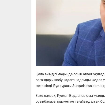
Қала әкімдігі маңында орын алған оқиғад
органдары шабуылдаған адамды жедел ұст
жеткізілді. Бұл туралы SunqarNews.com ақ
Еске салсақ, Руслан Берденов осы жылд
орынбасары қызметіне тағайындалған бо