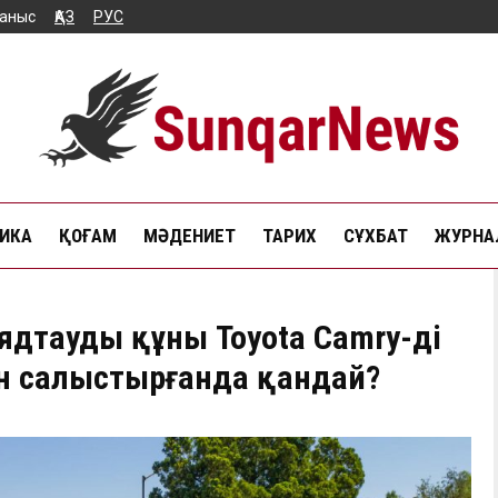
аныс
ҚАЗ
РУС
ИКА
ҚОҒАМ
МӘДЕНИЕТ
ТАРИХ
СҰХБАТ
ЖУРНАЛ
ядтаудың құны Toyota Camry-дің
 салыстырғанда қандай?