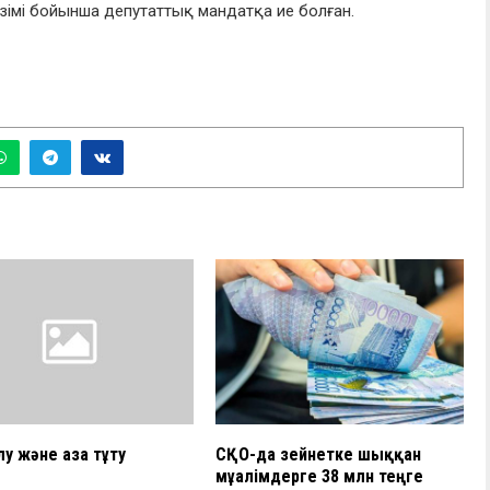
ізімі бойынша депутаттық мандатқа ие болған.
лу және аза тұту
СҚО-да зейнетке шыққан
мұғалімдерге 38 млн теңге