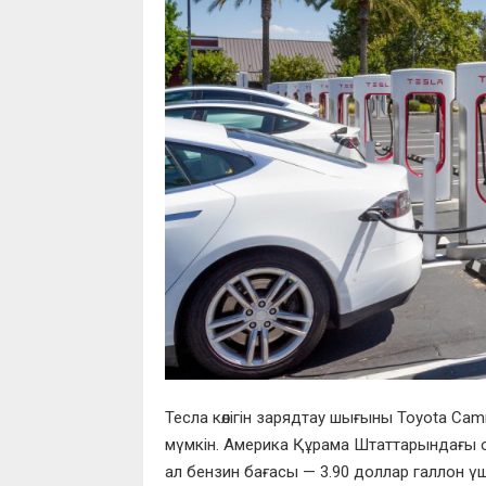
Тесла көлігін зарядтау шығыны Toyota C
мүмкін. Америка Құрама Штаттарындағы ор
ал бензин бағасы — 3.90 доллар галлон үші