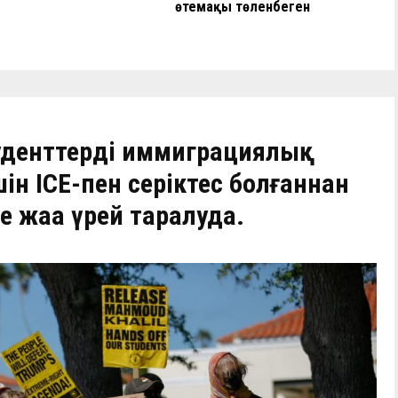
өтемақы төленбеген
денттердің иммиграциялық
ін ICE-пен серіктес болғаннан
е жаңа үрей таралуда.