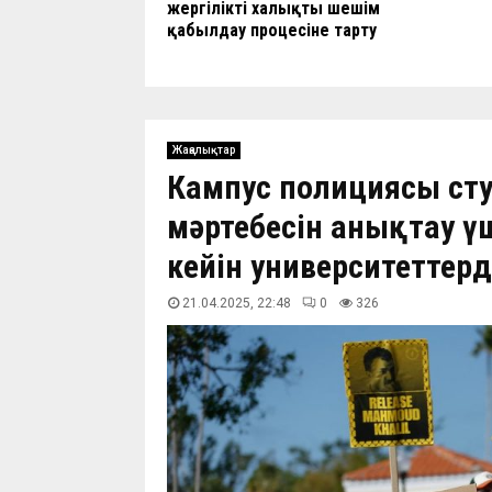
жергілікті халықты шешім
қабылдау процесіне тарту
Жаңалықтар
Кампус полициясы сту
мәртебесін анықтау үш
кейін университеттерд
21.04.2025, 22:48
0
326