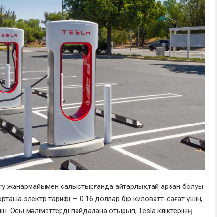
amry жанармайымен салыстырғанда айтарлықтай арзан болуы
таша электр тарифі — 0.16 доллар бір киловатт-сағат үшін,
н. Осы мәліметтерді пайдалана отырып, Tesla көліктерінің