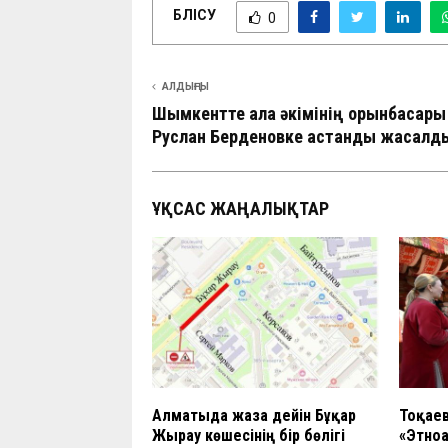
БӨЛІСУ
0
АЛДЫҢҒЫ
Шымкентте қала әкімінің орынбасары
Руслан Берденовке қастандық жасалд
ҰҚСАС ЖАҢАЛЫҚТАР
Алматыда жазға дейін Бұқар
Тоқаев
Жырау көшесінің бір бөлігі
«Этно