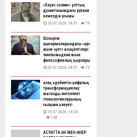
«Хауас сәлим»: ұлттық
дүниетанымдағы рухани
кемелдік ұғымы
20.07.2026, 18:31
79
Шәкәрім
шығармаларындағы «ар»
және «ұят» концептілері:
лингвомәдени және
философиялық қырлары
20.07.2026, 18:01
72
Қазақ әдебиетін цифрлық
трансформациялау:
жасанды интеллект
технологияларының
ғылыми әлеуеті
13.07.2026, 14:34
138
АҚСУАТТА ӘН МЕН ӨНЕР