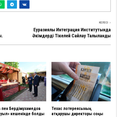
КЕЛЕСІ
Еуразиялық Интеграция Институтында
ы.
Әкімдерді Тікелей Сайлау Талқыланды
 пен Бердімұхамедов
Техас лотереясының
ауыл» кешенінде болды
атқарушы директоры соңғы