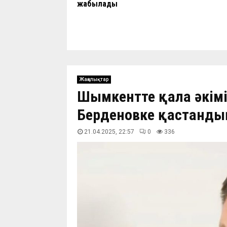
жабылады
Жаңалықтар
Шымкентте қала әкімі
Берденовке қастанды
21.04.2025, 22:57
0
336