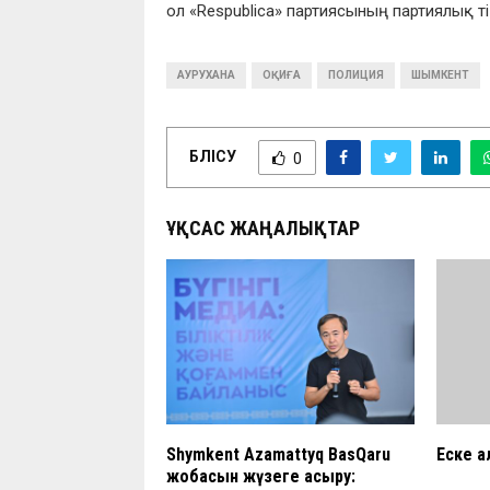
ол «Respublica» партиясының партиялық т
АУРУХАНА
ОҚИҒА
ПОЛИЦИЯ
ШЫМКЕНТ
БӨЛІСУ
0
ҰҚСАС ЖАҢАЛЫҚТАР
Shymkent Azamattyq BasQaru
Еске а
жобасын жүзеге асыру: