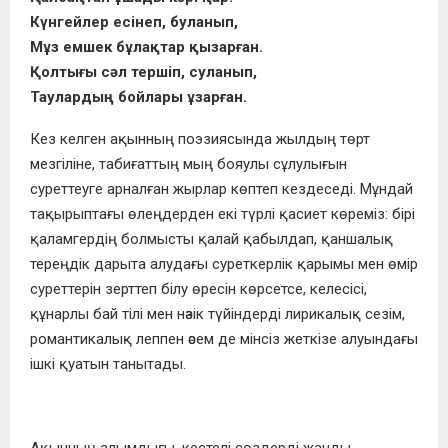
Күнгейлер есінеп, буланып,
Мұз емшек бұлақтар қызарған.
Қолтығы сәл тершіп, суланып,
Таулардың бойлары ұзарған.
Кез келген ақынның поэзиясында жылдың төрт
мезгіліне, табиғаттың мың бояулы сұлулығын
суреттеуге арналған жырлар көптеп кездеседі. Мұндай
тақырыптағы өлеңдерден екі түрлі қасиет көреміз: бірі
қаламгердің болмысты қалай қабылдап, қаншалық
тереңдік дарыта алудағы суреткерлік қарымы мен өмір
суреттерін зерттеп білу өресін көрсетсе, келесісі,
құнарлы бай тілі мен нәзік түйін­дерді лирикалық сезім,
романтикалық леппен әсем де мінсіз жеткізе алуындағы
ішкі қуатын танытады.