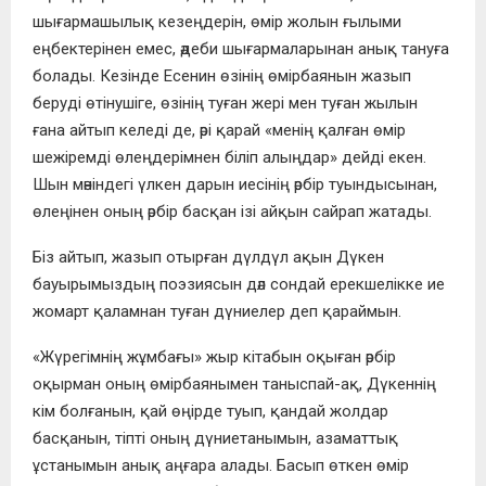
шығармашылық кезеңдерін, өмір жолын ғылыми
еңбектерінен емес, әдеби шығармаларынан анық тануға
болады. Кезінде Есенин өзінің өмірбаянын жазып
беруді өтінушіге, өзінің туған жері мен туған жылын
ғана айтып келеді де, әрі қарай «менің қалған өмір
шежіремді өлеңдерімнен біліп алыңдар» дейді екен.
Шын мәніндегі үлкен дарын иесінің әрбір туындысынан,
өлеңінен оның әрбір басқан ізі айқын сайрап жатады.
Біз айтып, жазып отырған дүлдүл ақын Дүкен
бауырымыздың поэзиясын дәл сондай ерекшелікке ие
жомарт қаламнан туған дүниелер деп қараймын.
«Жүрегімнің жұмбағы» жыр кітабын оқыған әрбір
оқырман оның өмір­баянымен таныспай-ақ, Дүкеннің
кім болғанын, қай өңірде туып, қандай жолдар
басқанын, тіпті оның дүниетанымын, азаматтық
ұстанымын анық аңғара алады. Басып өткен өмір