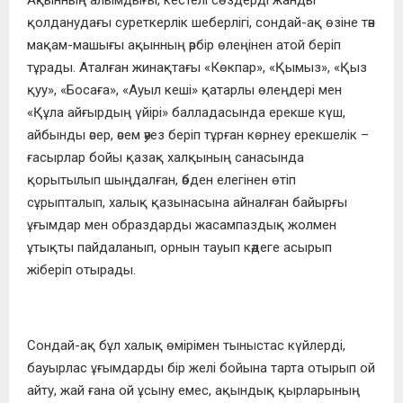
Ақынның алымдығы, кестелі сөздерді жанды
қолданудағы суреткерлік шеберлігі, сондай-ақ өзіне тән
мақам-машығы ақынның әрбір өлеңінен атой беріп
тұрады. Аталған жинақтағы «Көкпар», «Қымыз», «Қыз
қуу», «Босаға», «Ауыл кеші» қатарлы өлеңдері мен
«Құла айғырдың үйірі» балладасында ерекше күш,
айбынды әсер, әсем әуез беріп тұрған көрнеу ерекшелік –
ғасырлар бойы қазақ халқының санасында
қорытылып шыңдалған, әбден елегінен өтіп
сұрыпталып, халық қазынасына айналған байырғы
ұғымдар мен образдарды жасампаздық жолмен
ұтықты пайдаланып, орнын тауып кәдеге асырып
жіберіп отырады.
Сондай-ақ бұл халық өмірімен тыныстас күйлерді,
бауырлас ұғымдарды бір желі бойына тарта отырып ой
айту, жай ғана ой ұсыну емес, ақындық қырларының