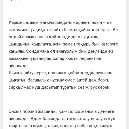
Керісінше, шын мағынасындағы көрнекті ақын – өз
қоғамының ақиқатын айта білетін қайраткер тұлға. Ал
ондай азамат ақын қайткенде де өз дәуірінің
шындығын жырлауға, яғни заман тақырыбын көтеруге
хақылы. Сонда ғана ол анағұрлым биік деңгейде өз
заманының шаңырақ салар иықты перзентіне
айналады.
Шынын айту керек, поэзияға қайраткердің аузынан
шығатын басшылық нұсқау емес, іштей дем беріп,
сарқылмас күш дарытып тұратын сезім, рух керек.
Онсыз поэзия жасанды, қан-сөлсіз жансыз дүниеге
айналады. Адам басындағы тағдыр, алуан-алуан күй
жыр тілімен шумақталып, өнердің сабына қосылуға