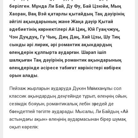
берілген. Мұнда Ли Бай, Ду Фу, Бай Цзюйи, Мың
Хаоран, Ваң Вэй қатарлы қытайдың Таң дәуірінің
әйгілі ақындарының және Жаңа дәуір Қытай
әдебиетінің көрнектілері Ай Циң, Юй Гуаңчжуң,
Чэн Дуңдуң, Гу Чың, Диң Даң, Хай Цзы, Шу Тиң
сынды әрі лирик, әрі романтик ақындардың
өлеңдерін құлпырта аударған. Шарап ішіп
шалқыған Таң дәуірінің романтик ақындарының
өлеңдерінде әсіресе табиғат көріністері көбірек
орын алады.
Пейзаж жырларын аударуда Дүкен Мәсімханұлы сол
классик ақындардың деңгейінде тұрып, өлеңнің ойын,
сезімдік бояуын, романтикалық лебін зәредей де
бәсеңдетпей төгілте аударады. Мысалы, Ли Байдың «Ай
астындағы ақын» өлеңінің аудармасынан бірер шумақ
оқып көрелік: