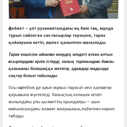
Әдебиет – ұлт руханиятындағы ең биік тақ, мұнда
тұрып сөйлеген сөз ғасырлар тереңіне, тарих
қойнауына кетіп, өшпес қалыппен жазылады.
Тарих еншісіне айналған өнердің міндеті өткен алтын
ғасырлардағы ерлік істерді, халық тарихындағы бағалы
қазынаны болашаққа жеткізу, адамдар жадында
сақтау болып табылады.
Осы мәртебелі де қиын жұмыс парасат иесі қаламгер
қауымына жүктеледі. Халықтың келешек игілігі
жолындағы ұлы қызметтің орындалуы — шын
мағынасындағы азамат жазушының еңбегінен көрініс
табады.