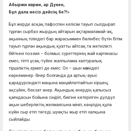
Абыржи көрме, ар Дүкен,
Бұл дала иесіз дейсің бе?!»
Бұл жерде асқақ пафоспен келісім тауып сылдырап
тұрған сырбаз жырдың айтарын ақтармаламай-ақ,
ақынның тіліндегі бар жарасыммен бөлінбес бүтін бітім
тауып тұрған ақындық қуатты айтсақ та жеткілікті.
Өйткені поэзия – болмыс суреттерінің жай картинасы
емес, тіпті ұсақ-түйек жалпылама халтуралық
тіршіліктің ермегі де емес. Ол – шын мәніндегі
көркемөнер. Өнер болғанда да артық-ауыс
қарадүрсіндікті маңына маңайлатпайтын кіршең,
ақсүйек, бекзат өнер. Ақындық өнердің қапысыз
қағидасын бойына сіңіріп, биігіне көтерілген дүлдүл
ақын шеберліктің желмаясына мініп, көңілдің құла
күйін сыр етіп төгеді; шуақты жыр етіп халқына
сыйлайды.