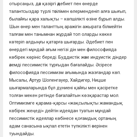
отырсаңыз, дәл қазіргі әдебиет пен өнерде
талантсыздар түрлі тәсілімен өлерменденіп алға шығып,
былайғы қара халықты – көпшілікті өзіне бұрып алды.
Шын өнер мен таланттың аражігін ажырата білмейтін
талғам мен танымнан жұрдай топ оларды көкке
көтеріп алдыңғы қатарға шығарды. Әдебиет пен
өнердегі мұндай ағым негізі дін мен философияда
көбірек көрініс береді. Буддистік және индуистік діндер
әлемді пессимистік тұрғыдан бағалайды. Әсіресе
философияда пессимизм ағымында жазғандар көп.
Мысалы, Артур Шопенгауер, Хайдигер, Ницше
шығармаларында бұл дүниені қайғы мен қасіретке
толған мекен ретінде бағалайтын көзқарастар мол.
Оптимизмге қарама-қарсы «жақсылықты жамандық
көбірек жеңеді» дейтін идеядан туатын мұндай
пессимистік идеялар көбінесе қоғамдық ортаның
адам санасына ықпал ететін түпкілікті әсерінен
туындайды.