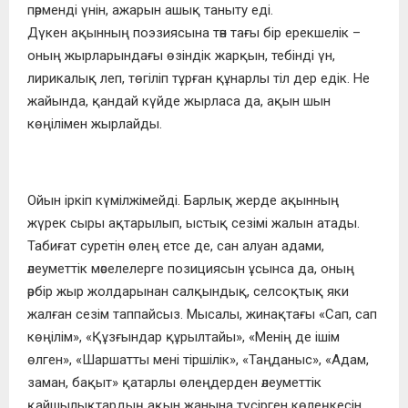
пәрменді үнін, ажарын ашық таныту еді.
Дүкен ақынның поэзиясына тән тағы бір ерекшелік –
оның жырларындағы өзіндік жарқын, тебінді үн,
лирикалық леп, төгіліп тұрған құнарлы тіл дер едік. Не
жайында, қандай күйде жырласа да, ақын шын
көңілімен жырлайды.
Ойын іркіп күмілжімейді. Барлық жерде ақынның
жүрек сыры ақтарылып, ыстық сезімі жалын атады.
Табиғат суретін өлең етсе де, сан алуан адами,
әлеуметтік мәселелерге позициясын ұсынса да, оның
әрбір жыр жолдарынан салқындық, селсоқтық яки
жалған сезім таппайсыз. Мысалы, жинақтағы «Сап, сап
көңілім», «Құзғындар құрылтайы», «Менің де ішім
өлген», «Шаршатты мені тіршілік», «Таңданыс», «Адам,
заман, бақыт» қатарлы өлеңдерден әлеуметтік
қайшылықтардың ақын жанына түсірген көлеңкесін