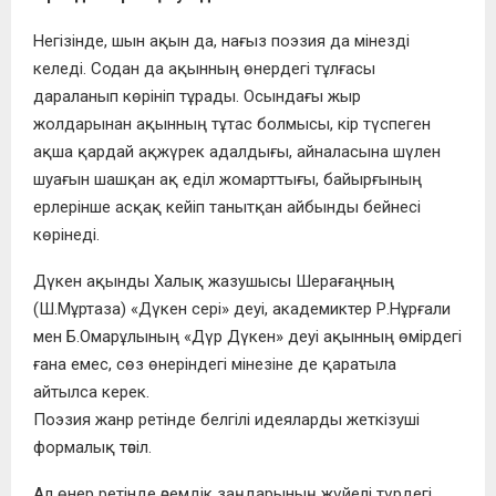
Негізінде, шын ақын да, нағыз поэзия да мінезді
келеді. Содан да ақынның өнердегі тұлғасы
дараланып көрініп тұрады. Осындағы жыр
жолдарынан ақынның тұтас болмысы, кір түспеген
ақша қардай ақжүрек адалдығы, айналасына шүлен
шуағын шашқан ақ еділ жомарттығы, байырғының
ерлерінше асқақ кейіп танытқан айбынды бейнесі
көрінеді.
Дүкен ақынды Халық жазушысы Шерағаңның
(Ш.Мұртаза) «Дүкен сері» деуі, академиктер Р.Нұрғали
мен Б.Омарұлының «Дүр Дүкен» деуі ақынның өмірдегі
ғана емес, сөз өнеріндегі мінезіне де қаратыла
айтылса керек.
Поэзия жанр ретінде белгілі идея­ларды жеткізуші
формалық тәсіл.
Ал өнер ретінде әсемдік заңдарының жүйе­лі түрдегі