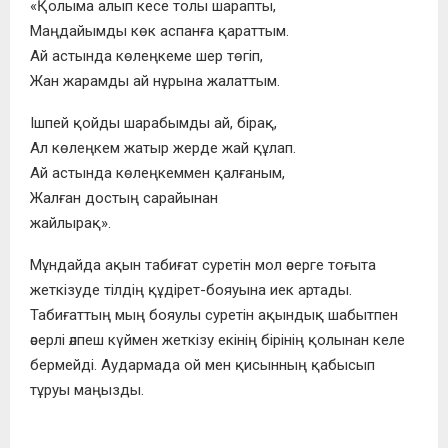
«Қолыма алып кесе толы шарапты,
Маңдайымды көк аспанға қараттым.
Ай астында көлеңкеме шер төгіп,
Жан жарамды ай нұрына жалаттым.
Ішпей қойды шарабымды ай, бірақ,
Ал көлеңкем жатыр жерде жай құлап.
Ай астында көлеңкеммен қалғаным,
Жалған достың сарайынан
жайлырақ».
Мұндайда ақын табиғат суретін мол әсерге тоғыта
жеткізуде тілдің құдірет-бояуына иек артады.
Табиғаттың мың бояулы суретін ақындық шабытпен
әсерлі әлпеш күймен жеткізу екінің бірінің қолынан келе
бермейді. Аудармада ой мен қисынның қабысып
тұруы маңызды.