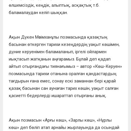
өлшемсіздік, кеңдік, алыптық, асқақтық т.б.
баламалаудан келіп шыққан.
Ақын Дүкен Мәсімханұлы поэмасында қазақтың
басынан өткерген тарихи кезеңдердің уақыт көшімен,
дүние керуенімен баламаланып, іргелі ойлармен
иықтасып жатқанын аңғарамыз. Бұлай деп қадап
айтып отырғандағы тиянағымыз – автор «Көш-Керуен»
поэмасында тарихи отанына оралған қандастардың
тағдырын ғана емес, сонау ескі заманнан бері қарай
қазақ басынан сан аунаған тарих көшін, уақыт салған
қасиетті бедерлерді ишараттап отырғаны анық.
Ақын поэмасын «Арғы көш», «Зарлы көш», «Нұрлы
көш» деп бөліп атап арнайы жырлауында да осындай