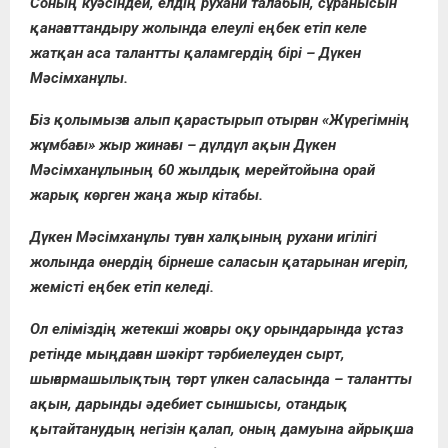
Соның куәсіндей, елдің рухани талабын, сұранысын
қанағаттандыру жолында елеулі еңбек етіп келе
жатқан аса талантты қаламгердің бірі – Дүкен
Мәсімханұлы.
Біз қолымызға алып қарастырып отырған «Жүрегімнің
жұмбағы» жыр жинағы – дүлдүл ақын Дүкен
Мәсімханұлының 60 жылдық мерейтойына орай
жарық көрген жаңа жыр кітабы.
Дүкен Мәсімханұлы туған халқының рухани игілігі
жолында өнердің бірнеше саласын қатарынан игеріп,
жемісті еңбек етіп келеді.
Ол еліміздің жетекші жоғары оқу орындарында ұстаз
ретінде мыңдаған шәкірт тәрбиелеуден сырт,
шығармашылықтың төрт үлкен саласында – талантты
ақын, дарынды әдебиет сыншысы, отандық
қытайтанудың негізін қалап, оның дамуына айрықша