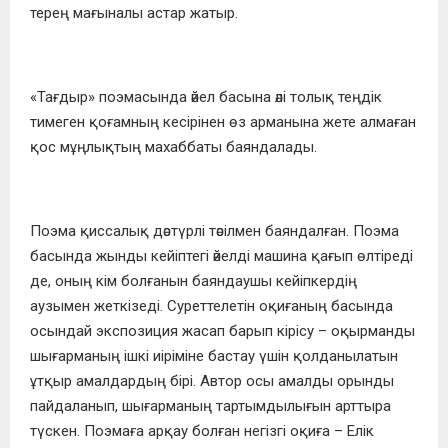
терең мағыналы астар жатыр.
«Тағдыр» поэмасында әйел басына әлі толық теңдік
тимеген қоғамның кесірінен өз арманына жете алмаған
қос мұңлықтың махаббаты баяндалады.
Поэма қиссалық дәстүрлі тәсілмен баяндалған. Поэма
басында жынды кейіптегі әйелді машина қағып өлтіреді
де, оның кім болғанын баяндаушы кейіпкердің
аузымен жеткізеді. Суреттелетін оқиғаның басында
осындай экспозиция жасап барып кірісу – оқырманды
шығарманың ішкі иіріміне бастау үшін қолданылатын
ұтқыр амалдардың бірі. Автор осы амалды орынды
пайдаланып, шығарманың тартымдылығын арттыра
түскен. Поэмаға арқау болған негізгі оқиға – Елік