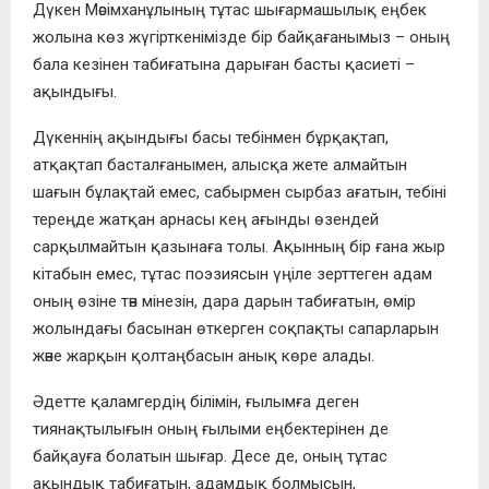
Дүкен Мәсімханұлының тұтас шығармашылық еңбек
жолына көз жүгірткенімізде бір байқағанымыз – оның
бала кезінен табиғатына дарыған басты қасиеті –
ақындығы.
Дүкеннің ақындығы басы тебінмен бұрқақтап,
атқақтап басталғанымен, алысқа жете алмайтын
шағын бұлақтай емес, сабырмен сырбаз ағатын, тебіні
тереңде жатқан арнасы кең ағынды өзендей
сарқылмайтын қазынаға толы. Ақынның бір ғана жыр
кітабын емес, тұтас поэзиясын үңіле зерттеген адам
оның өзіне тән мінезін, дара дарын табиғатын, өмір
жолындағы басынан өткерген соқпақты сапарларын
және жарқын қолтаңбасын анық көре алады.
Әдетте қаламгердің білімін, ғылымға деген
тиянақтылығын оның ғылыми еңбектерінен де
байқауға болатын шығар. Десе де, оның тұтас
ақындық табиғатын, адамдық болмысын,