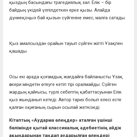
қыздың басындағы трагедиялық хал. Елік – бір
байдың үкідей үлпілдеткен ерке қызы. Алайда
дүниеқоңыз бай қызын сүйгеніне емес, малға сатады.
Қыз амалсыздан орайын тауып сүйген жігіті Ұзақпен
қашады.
Осы екі арада қоғамдық жағдайға байланысты Ұзақ
әскери міндетін өтеуге кетіп тірі оралмайды. Сүйген
жардың қайғысы, түрлі себептің қабаттасуынан Елік
қыз жынданып кетеді. Автор тарих болып елесі есте
қалған оқиғаның сырын осылай жеткізеді.
Кітаптың «Аударма өлеңдер» аталған үшінші
бөлімінде қытай классикалық әдебиетінің әйдік
ақындарынан таңдап аударылған өлеңдері