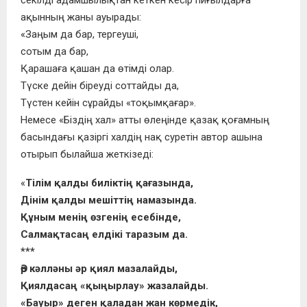
секілді адамшылықтан кеткен кесір пиғылдарға
ақынның жаны ауырады:
«Заңым да бар, тергеуші,
сотым да бар,
Қарашаға қашан да өтімді олар.
Түске дейін біреуді соттайды да,
Түстен кейін сұрайды «тоқымқағар».
Немесе «Біздің хал» атты өлеңінде қазақ қоғамның
басындағы қазіргі халдiң нақ суретін автор ашына
отырып былайша жеткізеді:
«
Тілім қалды биліктің қағазында,
Дінім қалды мешіттің намазында.
Құным менің өзгенің есебінде,
Салмақтасаң елдікі таразым да.
***
Әр кәлләны әр қиял мазалайды,
Қиялдасаң «қыңырлау» жазалайды.
«Бауыр» деген қаладан жан көрмедік,