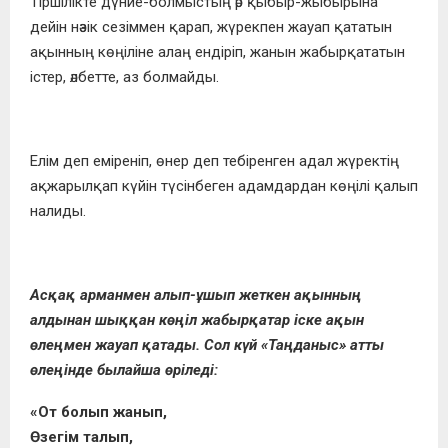
Тіршілікте дүние-болмыстың әр қыбыр-жыбырына
дейін нәзік сезіммен қарап, жүрекпен жауап қататын
ақынның көңіліне алаң ендіріп, жанын жабыр­қататын
істер, әлбетте, аз болмайды.
Елім деп еміреніп, өнер деп тебіренген адал жүректің
ақжарылқап күйін түсінбеген адамдардан көңілі қалып
налиды.
Асқақ арманмен алып-ұшып жеткен ақынның
алдынан шыққан көңіл жабырқатар іске ақын
өлеңмен жауап қатады. Сол күй «Таңданыс» атты
өлеңінде былайша өріледі:
«От болып жанып,
Өзегім талып,