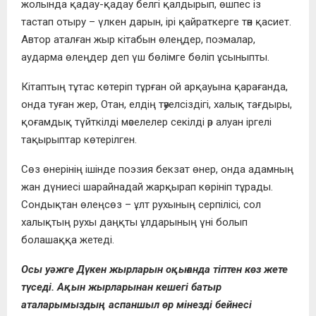
жолында қадау-қадау белгі қалдырып, өшпес із
тастап отыру – үлкен дарын, ірі қайраткерге тән қасиет.
Автор аталған жыр кітабын өлеңдер, поэмалар,
аударма өлеңдер деп үш бөлімге бөліп ұсыныпты.
Кітаптың тұтас көтеріп тұрған ой арқауына қарағанда,
онда туған жер, Отан, елдің тәуелсіздігі, халық тағдыры,
қоғамдық түйткілді мәселелер секілді әр алуан іргелі
тақырыптар көтерілген.
Сөз өнерінің ішінде поэзия бекзат өнер, онда адамның
жан дүниесі шарайнадай жарқырап көрініп тұрады.
Сондықтан өлеңсөз – ұлт рухының серпілісі, сол
халықтың рухы даңқты ұлдарының үні болып
болашаққа жетеді.
Осы уәжге Дүкен жырларын оқығанда тіптен көз жете
түседі. Ақын жырларынан кешегі батыр
аталарымыздың аспаншыл өр мінезді бейнесі