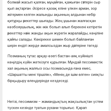
болмай жасып қалған, мұңайған, қажыған сәттерін сыр
қып ақтарған. Әсіресе қазақ еліне үлкен арман, зор
жігермен келген жалынды ақынның алдынан небір
қитұрқы әрекеттер шығады. Жең ұшынан жалғасқан
көзбояушылық, жік-жік болып алып берекені кетіретін
әрекеттер нәзік жанды ақын жүрегін жаралайды, көңіліне
қайғы салады. Көкірекке шемен болып байланған
шерін ендігі жерде амалсыз­дан жыр дәптеріне төгеді.
Поэманың тұтас арқау-өзегі бастан-аяқ күйінішті
көңілдің күйін жеткізуге құрылған. Мұндай пессимистік
хал ақының жалғыз осы поэмасында ғана емес,
«Шаршатты мені тіршілік», «Менің де ішім өлген» сияқ­ты
бірқыдыру өлеңдерінде кездеседі.
Негізі, пессимизм – жамандықтың жақсылықтан үстем
түскен кезінде туатын рухани торығыс. Қарап