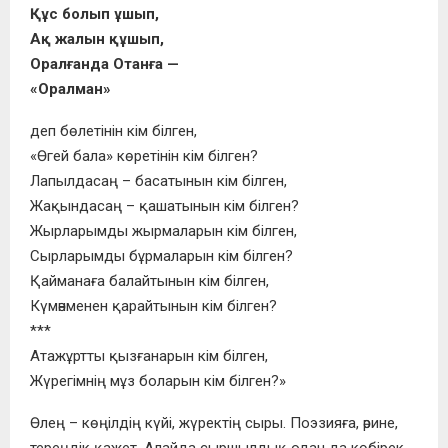
Құс болып ұшып,
Ақ жалын құшып,
Оралғанда Отанға —
«Оралман»
деп бөлетінін кім білген,
«Өгей бала» көретінін кім білген?
Лапылдасаң – басатынын кім білген,
Жақындасаң – қашатынын кім білген?
Жырларымды жырмаларын кім білген,
Сырларымды бұрмаларын кім білген?
Қайманаға балайтынын кім білген,
Күмәнменен қарайтынын кім білген?
***
Атажұртты қызғанарын кім білген,
Жүрегімнің мұз боларын кім білген?»
Өлең – көңілдің күйі, жүректің сыры. Поэзияға, әрине,