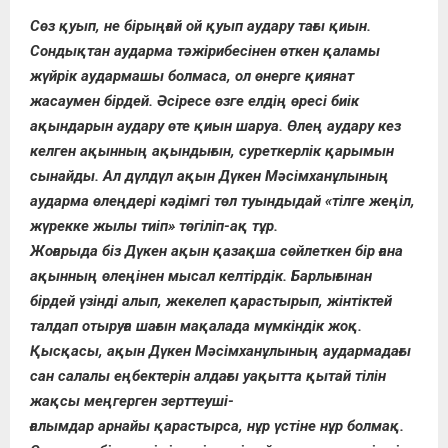
Сөз қуып, не бірыңғай ой қуып аудару тағы қиын.
Сондықтан аударма тәжірибесінен өткен қаламы
жүйрік аудармашы болмаса, ол өнерге қиянат
жасаумен бірдей. Әсіресе өзге елдің өресі биік
ақындарын аудару өте қиын шаруа. Өлең аудару кез
келген ақынның ақындығын, суреткерлік қарымын
сынайды. Ал дүлдүл ақын Дүкен Мәсімханұлының
аударма өлеңдері кәдімгі төл туындыдай «тілге жеңіл,
жүрекке жылы тиіп» төгіліп-ақ тұр.
Жоғарыда біз Дүкен ақын қазақша сөйлеткен бір ғана
ақынның өлеңінен мысал келтірдік. Барлығынан
бірдей үзінді алып, жекелеп қарастырып, жінтіктей
талдап отыруға шағын мақалада мүмкіндік жоқ.
Қысқасы, ақын Дүкен Мәсімханұлының аудармадағы
сан салалы еңбектерін алдағы уақытта қытай тілін
жақсы меңгерген зерттеуші-
ғалымдар арнайы қарастырса, нұр үстіне нұр болмақ.