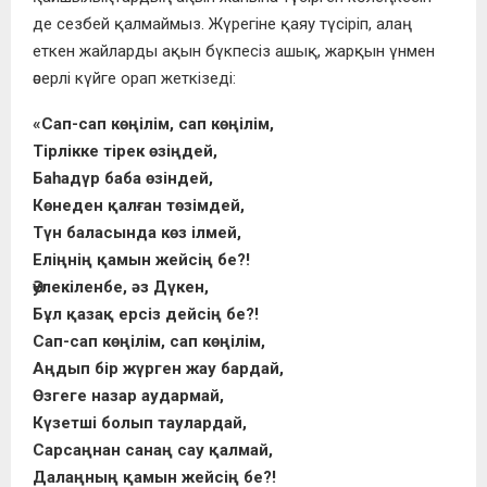
де сезбей қалмаймыз. Жүрегіне қаяу түсіріп, алаң
еткен жайларды ақын бүкпесіз ашық, жарқын үнмен
әсерлі күйге орап жеткізеді:
«Сап-сап көңілім, сап көңілім,
Тірлікке тірек өзіңдей,
Баһадүр баба өзіндей,
Көнеден қалған төзімдей,
Түн баласында көз ілмей,
Еліңнің қамын жейсің бе?!
Әулекіленбе, әз Дүкен,
Бұл қазақ ерсіз дейсің бе?!
Сап-сап көңілім, сап көңілім,
Аңдып бір жүрген жау бардай,
Өзгеге назар аудармай,
Күзетші болып таулардай,
Сарсаңнан санаң сау қалмай,
Далаңның қамын жейсің бе?!