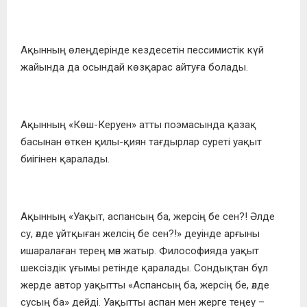
Ақынның өлеңдерінде кездесетін пессимистік күй
жайын­да да осындай көзқарас айтуға болады.
Ақынның «Көш-Керуен» атты поэмасында қазақ
басынан өткен қилы-қиян тағдырлар суреті уақыт
биігінен қаралады.
Ақынның «Уақыт, аспансың ба, жерсің бе сен?! Әлде
су, әлде ұйтқыған желсің бе сен?!» деуінде арғыны
ишаралаған терең мән жатыр. Философияда уақыт
шексіздік ұғымы ретінде қаралады. Сондықтан бұл
жерде автор уақытты «Аспансың ба, жерсің бе, әлде
сусың ба» дейді. Уақытты аспан мен жерге теңеу –