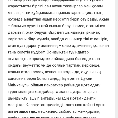
жарастықты бірлігі; сан алуан тағдырлар мен қоғам
мінезін, яғни құйқылжыған қылықтарын ақиқаттың
жүзінде айнытпай ашып көрсетіп беріп отырады. Ақын
– болмыс суретін жай сызып беруші емес, оған мінез
дарытып, жан беруші. Өмірдегі шындықты әркім-ақ
көріп тани білуі мүмкін, алайда оны өнер тіліне көшіріп,
оған қуат дарыту ақынның – өнер адамының қолынан
ғана келетін құдірет. Сондықтан туындыгер
шындықты көркемдікке айналдыра білгенде ғана
ондағы әлеуметтік үн де солғын тартпай, керісінше,
жалын атқан асқақ леппен шығады да, оқушының
санасына әсерлі болып сіңеді. Бұл ретте Дүкен
Мәсімханұлы ойшыл қайраткер райында қоғамдағы
түрлі келеңсіз жағдайларға жаны ауыра отырып,
шындықты ашып айтады. «Біздің қоғам» дейтін
өлеңінде Қазақстан тәуелсіздік алғаннан кейінгі орын
алған ашкөздік, мешкейлік, сыбайлас жемқорлық