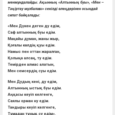
менмұндалайды. Ақынның «Алтынның буы», «Мен –
Тәңіртау мұзбалағы» секілді өлеңдерінен осындай
сипат байқалады:
«Мен Дүкен деген ду едім,
Саф алтынның буы едім.
Маңайы думан, жаны жыр,
Қоғалы көлдің қуы едім.
Намыс пен оттан жаралған,
Қолыңа алсаң, ту едім.
Темірден алмас алатын,
Мен семсердің суы едім.
Мен Дудың кені, ду едім,
Алтынның ыстық буы едім.
Аңқасы кеуіп келгенге,
Саялы орман ну едім.
Тандыры кеуіп келгенге,
Тұмадан тұнық су едім».