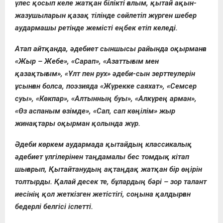
үлес қосып келе жатқан білікті ғалым, қытай ақын-
жазушыларын қазақ тілінде сөйлетіп жүрген шебер
аудармашы ретінде жемісті еңбек етіп келеді.
Атап айтқанда, әдебиет сыншысы райында оқырманға
«Жыр – Жебе», «Сарап», «Азаттығым мен
қазақтығым», «Ұлт пен рух» әдеби-сын зерттеулерін
ұсынған болса, поэзияда «Жүрекке саяхат», «Семсер
суы», «Көкпар», «Алтынның буы», «Алкүрең арман»,
«Өз аспаным өзімде», «Сап, сап көңілім» жыр
жинақтары оқырман қолында жүр.
Әдеби көркем аудармада қытайдың классикалық
әдебиет үлгілерінен таңдамалы бес томдық кітап
шығарып, Қытайтанудың ақтаңдақ жатқан бір өңірін
толтырды. Қалай десек те, бұлардың бәрі – зор талант
иесінің қол жеткізген жетістігі, соңына қалдырған
бедерлі белгісі іспетті.