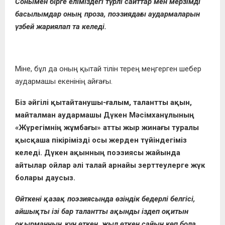
Сонымен бірге еліміздегі түрлі сайттар мен мерзімді
басылымдар оның проза, поэзиядағы аудармаларын
үзбей жариялап та келеді.
Міне, бұл да оның қытай тілін терең меңгерген шебер
аудармашы екенінің айғағы.
Біз әйгілі қытайтанушы-ғалым, талантты ақын,
майталман аудармашы Дүкен Мәсімханұлының
«Жүрегімнің жұмбағы» атты жыр жинағы туралы
қысқаша пікірімізді осы жерден түйіндегіміз
келеді. Дүкен ақынның поэзиясы жайында
айтылар ойлар әлі талай арнайы зерттеулерге жүк
болары даусыз.
Өйткені қазақ поэзиясында өзіндік бедерлі белгісі,
айшықты ізі бар талантты ақынды іздеп оқитын
оқырманның күн өткен, жыл өткен сайын көп бола