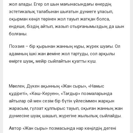
жол алады. Егер ол шын мағынасындағы өнердің
эстетикалық талабынан шығатын дүниеге ұласып,
оқырман көңіл төрінен жол тауып жатқан болса,
ендеше, біздің айтып, жазып отырғанымыздың да шын
болғаны.
Поэзия – бір қырынан жанның нұры, жүрек шуағы. Ол
адамның ішкі жан әлеміне жол тартуды, сол арқылы
өмірге шуақ, мейір сыйлайтын қуатты күш.
Мәселен, Дүкен ақынның «Жан сыры», «Намыс
құдіреті», «Көш-Керуен», «Тағдыр» поэмаларында
айтылар ой мен сезім бір бүтін үйлесіммен жарқын
жарасым, гүлзат құлпырыс тауып, оқыған жанның жан
дүниесіне шуақ шашып, жүрегіне жылылық сыйлайды.
Автор «Жан сыры» поэмасында нар көңілдің дегені