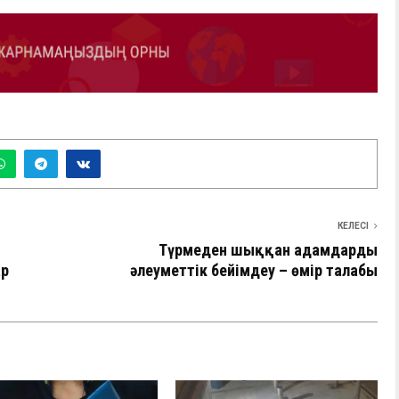
КЕЛЕСІ
Түрмеден шыққан адамдарды
ар
әлеуметтік бейімдеу – өмір талабы