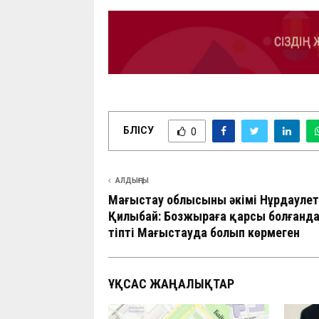
БӨЛІСУ
0
АЛДЫҢҒЫ
Маңғыстау облысының әкімі Нұрдаулет
Қилыбай: Бозжыраға қарсы болғанд
тіпті Маңғыстауда болып көрмеген
ҰҚСАС ЖАҢАЛЫҚТАР