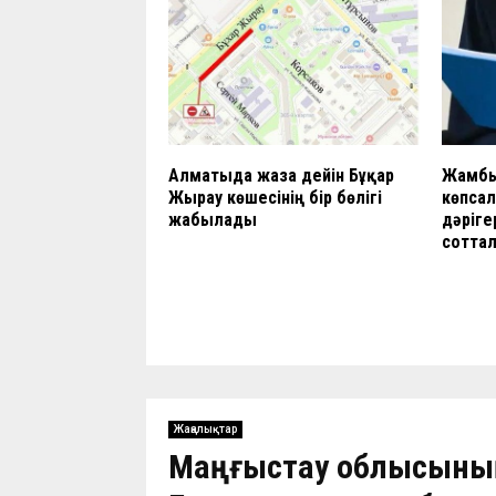
Алматыда жазға дейін Бұқар
Жамбы
Жырау көшесінің бір бөлігі
көпсал
жабылады
дәріге
сотта
Жаңалықтар
Маңғыстау облысының