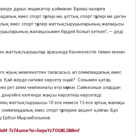
ерінде дұрыс индикатор қоймаған. Бірінші назарға
алық емес спорт түрлері ме, ұлттық спорт түрлері ме деген
алық емес спорт түрлері жаттықтырушыларының жалақысы
ырушыларының жалақысымен бірдей болып кеткен”, — деді
рінен жаттықтырушылар арасында бәсекелестік төмен екенін
-ге жуық мемлекетпен таласасыз, ал олимпиадалық емес
ыз. Қай жерде нәтиже көрсету оңай? Сонымен қатар,
кі рет әлем чемпионаты өтуі мүмкін. Сәйкесінше олардан
 деңгейге келгенде жақсы көрсеткіш көрсетеді.
рінің жаттықтырушысы 10 есе немесе 15 есе артық жалақы
лимпиадалық емес спорт түрлеріне акцент қойған. Бұл
ді Ербол Мырзабосынов.
be/HaM-TvTAumw?si=5wpaYzTOGBL2BBmf