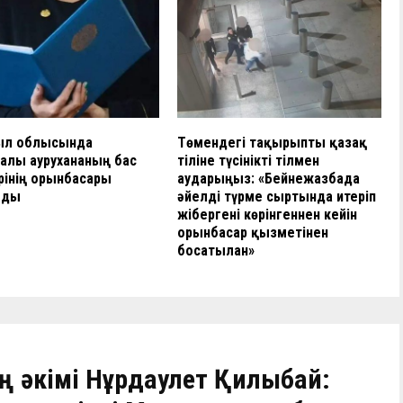
л облысында
Төмендегі тақырыпты қазақ
алы аурухананың бас
тіліне түсінікті тілмен
рінің орынбасары
аударыңыз: «Бейнежазбада
лды
әйелді түрме сыртында итеріп
жібергені көрінгеннен кейін
орынбасар қызметінен
босатылған»
 әкімі Нұрдаулет Қилыбай: