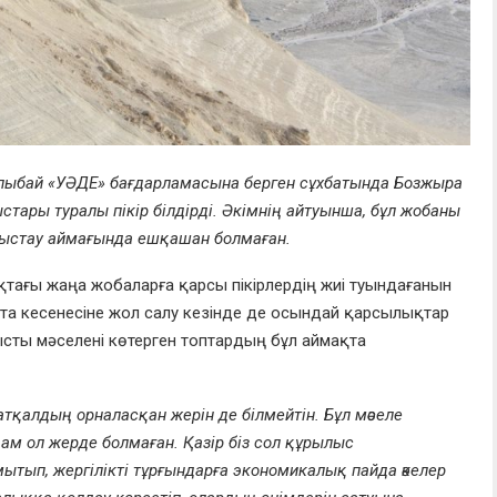
илыбай «УӘДЕ» бағдарламасына берген сұхбатында Бозжыра
ары туралы пікір білдірді. Әкімнің айтуынша, бұл жобаны
ғыстау аймағында ешқашан болмаған.
тағы жаңа жобаларға қарсы пікірлердің жиі туындағанын
Ата кесенесіне жол салу кезінде де осындай қарсылықтар
сты мәселені көтерген топтардың бұл аймақта
қалдың орналасқан жерін де білмейтін. Бұл мәселе
ам ол жерде болмаған. Қазір біз сол құрылыс
ытып, жергілікті тұрғындарға экономикалық пайда әкелер