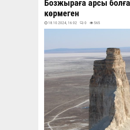
Бозжыраға қарсы болғ
көрмеген
18.10.2024, 16:02
0
565