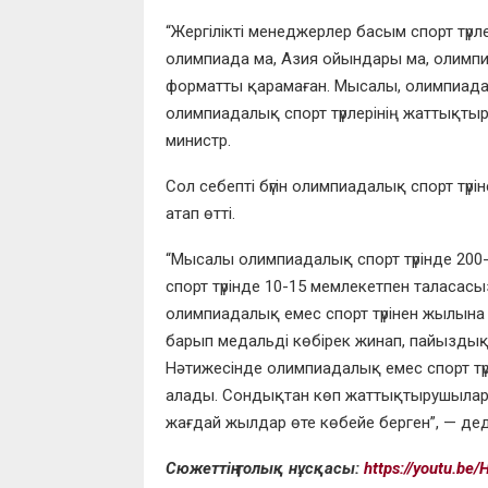
“Жергілікті менеджерлер басым спорт түрл
олимпиада ма, Азия ойындары ма, олимпиад
форматты қарамаған. Мысалы, олимпиад
олимпиадалық спорт түрлерінің жаттықт
министр.
Сол себепті бүгін олимпиадалық спорт тү
атап өтті.
“Мысалы олимпиадалық спорт түрінде 200
спорт түрінде 10-15 мемлекетпен таласас
олимпиадалық емес спорт түрінен жылына е
барып медальді көбірек жинап, пайыздық
Нәтижесінде олимпиадалық емес спорт тү
алады. Сондықтан көп жаттықтырушылар о
жағдай жылдар өте көбейе берген”, — де
Сюжеттің толық нұсқасы:
https://youtu.