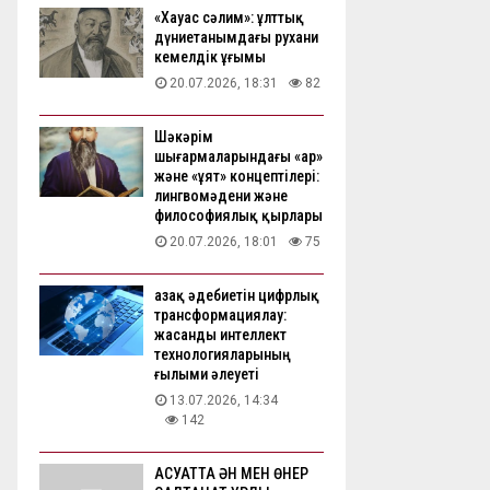
«Хауас сәлим»: ұлттық
дүниетанымдағы рухани
кемелдік ұғымы
20.07.2026, 18:31
82
Шәкәрім
шығармаларындағы «ар»
және «ұят» концептілері:
лингвомәдени және
философиялық қырлары
20.07.2026, 18:01
75
Қазақ әдебиетін цифрлық
трансформациялау:
жасанды интеллект
технологияларының
ғылыми әлеуеті
13.07.2026, 14:34
142
АҚСУАТТА ӘН МЕН ӨНЕР