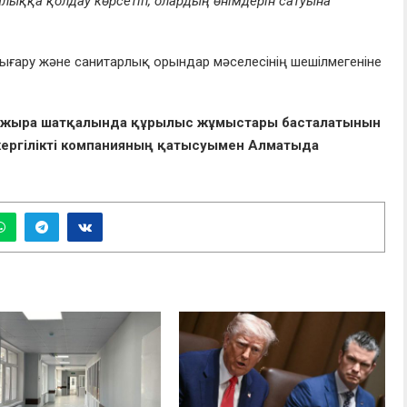
халыққа қолдау көрсетіп, олардың өнімдерін сатуына
ғару және санитарлық орындар мәселесінің шешілмегеніне
Бозжыра шатқалында құрылыс жұмыстары басталатынын
жергілікті компанияның қатысуымен Алматыда