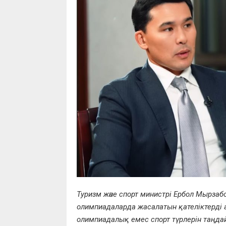
Туризм және спорт министрі Ербол Мырза
олимпиадаларда жасалатын қателіктерді 
олимпиадалық емес спорт түрлерін таңдай