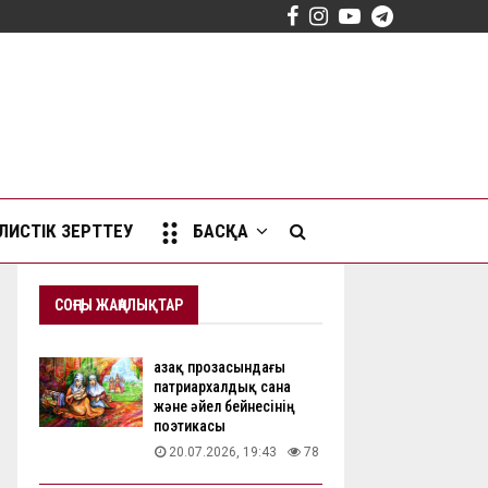
Facebook
Instagram
Youtube
Telegram
ИСТІК ЗЕРТТЕУ
БАСҚА
СОҢҒЫ ЖАҢАЛЫҚТАР
Қазақ прозасындағы
патриархалдық сана
және әйел бейнесінің
поэтикасы
20.07.2026, 19:43
78