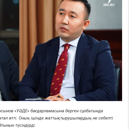
босынов «УӘДЕ» бағдарламасына берген сұхбатында
атап өтті. Оның ішінде жаттықтырушылардың не себепті
тынын түсіндірді.