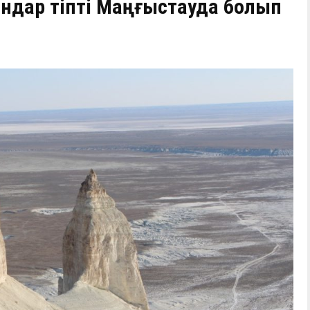
андар тіпті Маңғыстауда болып