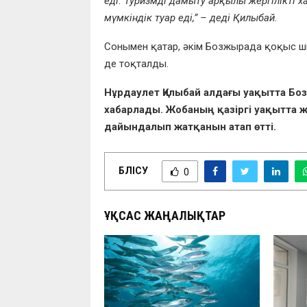
еді. Туризмді дамыту арқылы жергілікті 
мүмкіндік туар еді,” – деді Қилыбай.
Сонымен қатар, әкім Бозжырада қоқыс шы
де тоқталды.
Нұрдаулет Қилыбай алдағы уақытта 
хабарлады. Жобаның қазіргі уақытта 
дайындалып жатқанын атап өтті.
БӨЛІСУ
0
ҰҚСАС ЖАҢАЛЫҚТАР