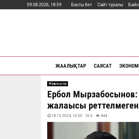
09.08.2026, 18:59
Басты бет
Сайт туралы
Байл
ЖАҢАЛЫҚТАР
САЯСАТ
ЭКОНОМ
Жаңалықтар
Ербол Мырзабосынов
жалақысы реттелмеген
18.10.2024, 16:50
0
444