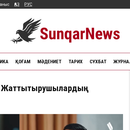
аныс
ҚАЗ
РУС
ИКА
ҚОҒАМ
МӘДЕНИЕТ
ТАРИХ
СҰХБАТ
ЖУРНАЛ
: Жаттықтырушылардың