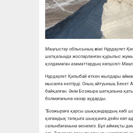
Маңғыстау облысының әкімі Нұрдаулет Қ
шатқалында жоспарланған құрылыс жұмыст
қолдамаған азаматтардың көпшілігі Маң
Нұрдаулет Қилыбай өткен жылдары аймақ
мысалға келтірді. Оның айтуынша, Бекет 
байқалған. Әкім Бозжыра шатқалына қаты
болмағанына назар аударды.
“Бозжыраға қарсы шыққандардың көбі шат
қоғамдық талқыға шыққанға дейін көп ад
салынбағанына өкінеміз. Бұл аймақты дам