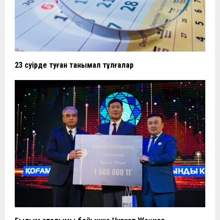
23 сәуірде туған танымал тұлғалар