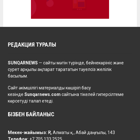
РЕДАКЦИЯ ТУРАЛЫ
SUNQARNEWS
— сайты мәтін түрінде, бейнекөрініс және
сурет арқылы ақпарат тарататын тәуелсіз желілік
басылым.
Сайт әкімшілігі материалды көшіріп басу
кезінде
Sunqarnews.com
сайтына тікелей гиперсілтеме
көрсетуді талап етеді.
БІЗБЕН БАЙЛАНЫС
Мекен-жайымыз:
ҚР, Алматы қ., Абай даңғылы, 143
Телефон:
+7 705 133 2525