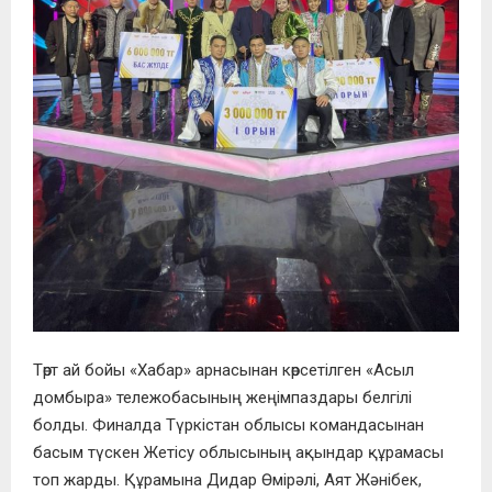
Төрт ай бойы «Хабар» арнасынан көрсетілген «Асыл
домбыра» тележобасының жеңімпаздары белгілі
болды. Финалда Түркістан облысы командасынан
басым түскен Жетісу облысының ақындар құрамасы
топ жарды. Құрамына Дидар Өмірәлі, Аят Жәнібек,