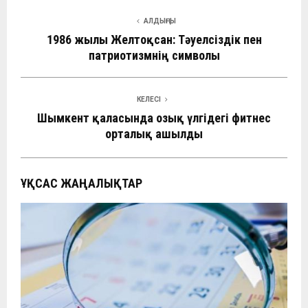
АЛДЫҢҒЫ
1986 жылғы Желтоқсан: Тәуелсіздік пен
патриотизмнің символы
КЕЛЕСІ
Шымкент қаласында озық үлгідегі фитнес
орталық ашылды
ҰҚСАС ЖАҢАЛЫҚТАР