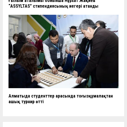
Ғылым аталымы бойынша Нұрхат Жақиев
“ASSYLTAS” стипендиясының иегері атанды
Алматыда студенттер арасында тоғызқұмалақтан
ашық турнир өтті