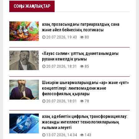
СОҢҒЫ ЖАҢАЛЫҚТАР
Қазақ прозасындағы патриархалдық сана
және әйел бейнесінің поэтикасы
20.07.2026, 19:43
80
«Хауас сәлим»: ұлттық дүниетанымдағы
рухани кемелдік ұғымы
20.07.2026, 18:31
85
Шәкәрім шығармаларындағы «ар» және «ұят»
концептілері: лингвомәдени және
философиялық қырлары
20.07.2026, 18:01
78
Қазақ әдебиетін цифрлық трансформациялау:
жасанды интеллект технологияларының
ғылыми әлеуеті
13.07.2026, 14:34
143