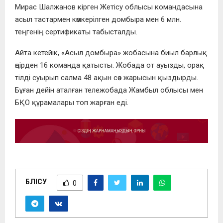
Мирас Шалжанов кірген Жетісу облысы командасына
асыл тастармен көмкерілген домбыра мен 6 млн.
теңгенің сертификаты табысталды.
Айта кетейік, «Асыл домбыра» жобасына биыл барлық
өңірден 16 команда қатысты. Жобада от ауызды, орақ
тілді суырып салма 48 ақын сөз жарысын қыздырды.
Бұған дейін аталған тележобада Жамбыл облысы мен
БҚО құрамалары топ жарған еді.
БӨЛІСУ
0