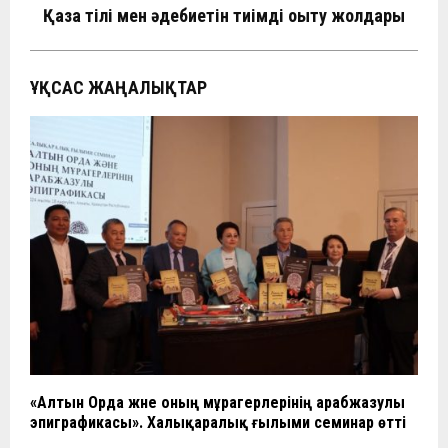
Қазақ тілі мен әдебиетін тиімді оқыту жолдары
ҰҚСАС ЖАҢАЛЫҚТАР
«Алтын Орда және оның мұрагерлерінің арабжазулы
эпиграфикасы». Халықаралық ғылыми семинар өтті