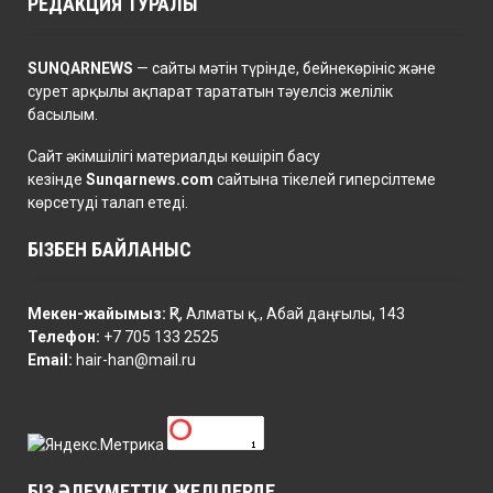
РЕДАКЦИЯ ТУРАЛЫ
SUNQARNEWS
— сайты мәтін түрінде, бейнекөрініс және
сурет арқылы ақпарат тарататын тәуелсіз желілік
басылым.
Сайт әкімшілігі материалды көшіріп басу
кезінде
Sunqarnews.com
сайтына тікелей гиперсілтеме
көрсетуді талап етеді.
БІЗБЕН БАЙЛАНЫС
Мекен-жайымыз:
ҚР, Алматы қ., Абай даңғылы, 143
Телефон:
+7 705 133 2525
Email:
hair-han@mail.ru
БІЗ ӘЛЕУМЕТТІК ЖЕЛІЛЕРДЕ