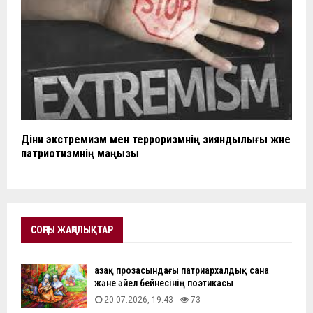
Діни экстремизм мен терроризмнің зияндылығы және
патриотизмнің маңызы
СОҢҒЫ ЖАҢАЛЫҚТАР
Қазақ прозасындағы патриархалдық сана
және әйел бейнесінің поэтикасы
20.07.2026, 19:43
73