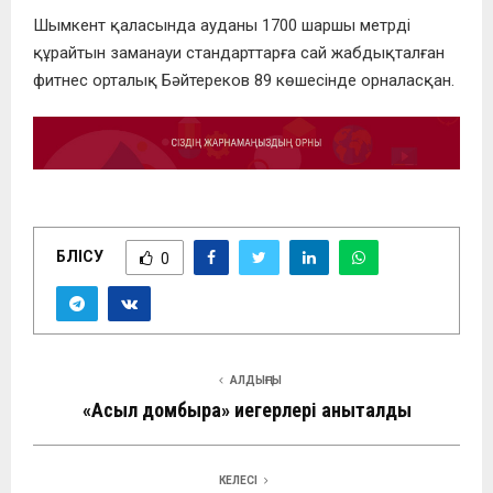
Шымкент қаласында ауданы 1700 шаршы метрді
құрайтын заманауи стандарттарға сай жабдықталған
фитнес орталық Бәйтереков 89 көшесінде орналасқан.
БӨЛІСУ
0
АЛДЫҢҒЫ
«Асыл домбыра» иегерлері анықталды
КЕЛЕСІ