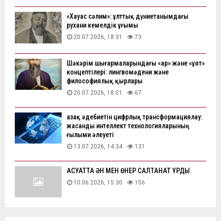
«Хауас сәлим»: ұлттық дүниетанымдағы
рухани кемелдік ұғымы
20.07.2026, 18:31
73
Шәкәрім шығармаларындағы «ар» және «ұят»
концептілері: лингвомәдени және
философиялық қырлары
20.07.2026, 18:01
67
Қазақ әдебиетін цифрлық трансформациялау:
жасанды интеллект технологияларының
ғылыми әлеуеті
13.07.2026, 14:34
131
АҚСУАТТА ӘН МЕН ӨНЕР САЛТАНАТ ҚҰРДЫ
10.06.2026, 15:30
156