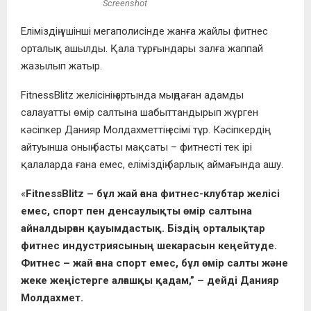
Screenshot
Еліміздің үшінші мегаполисінде жанға жайлы фитнес
орталық ашылды. Қала тұрғындары залға жаппай
жазылып жатыр.
FitnessBlitz желісінің артында мыңдаған адамды
салауатты өмір салтына шабыттандырып жүрген
кәсіпкер Данияр Молдахметтің есімі тұр. Кәсіпкердің
айтуынша оның басты мақсаты – фитнесті тек ірі
қалаларда ғана емес, еліміздің барлық аймағында ашу.
«
FitnessBlitz – бұл жай ғана фитнес-клубтар желісі
емес, спорт пен денсаулықты өмір салтына
айналдырған қауымдастық. Біздің орталықтар
фитнес индустриясының шекарасын кеңейтуде.
Фитнес – жай ғана спорт емес, бұл өмір салты және
жеке жеңістерге алғашқы қадам,” – дейді Данияр
Молдахмет.