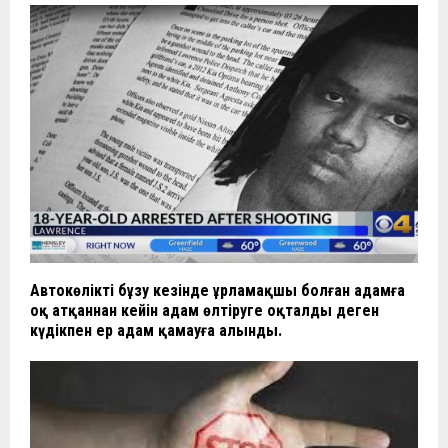
Автокөлікті бұзу кезінде ұрламақшы болған адамға
оқ атқаннан кейін адам өлтіруге оқталды деген
күдікпен ер адам қамауға алынды.