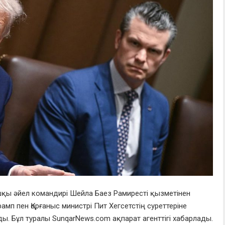
қы әйел командирі Шейла Баез Рамиресті қызметінен
амп пен Қорғаныс министрі Пит Хегсетстің суреттеріне
. Бұл туралы SunqarNews.com ақпарат агенттігі хабарлады.