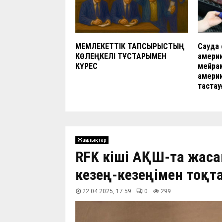
МЕМЛЕКЕТТІК ТАПСЫРЫСТЫҢ
Сауда 
КӨЛЕҢКЕЛІ ТҰСТАРЫМЕН
амери
КҮРЕС
мейра
америк
тастау
Жаңалықтар
RFK кіші АҚШ-та жас
кезең-кезеңімен тоқт
22.04.2025, 17:59
0
299