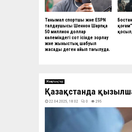
Танымал спортшы және ESPN
Боста
талдаушысы Шеннон Шарпқа
қоғам”
50 миллион доллар
қосыл
көлеміндегі сот ісінде зорлау
және жыныстық шабуыл
жасады деген айып тағылуда.
Жаңалықтар
Қазақстанда қызылш
22.04.2025, 18:02
0
295