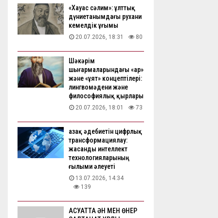
«Хауас сәлим»: ұлттық
дүниетанымдағы рухани
кемелдік ұғымы
20.07.2026, 18:31
80
Шәкәрім
шығармаларындағы «ар»
және «ұят» концептілері:
лингвомәдени және
философиялық қырлары
20.07.2026, 18:01
73
Қазақ әдебиетін цифрлық
трансформациялау:
жасанды интеллект
технологияларының
ғылыми әлеуеті
13.07.2026, 14:34
139
АҚСУАТТА ӘН МЕН ӨНЕР