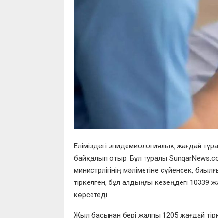
Еліміздегі эпидемиологиялық жағдай тұра
байқалып отыр. Бұл туралы SunqarNews.co
министрлігінің мәліметіне сүйенсек, би
тіркелген, бұл алдыңғы кезеңдегі 10339 
көрсетеді.
Жыл басынан бері жалпы 1205 жағдай тір