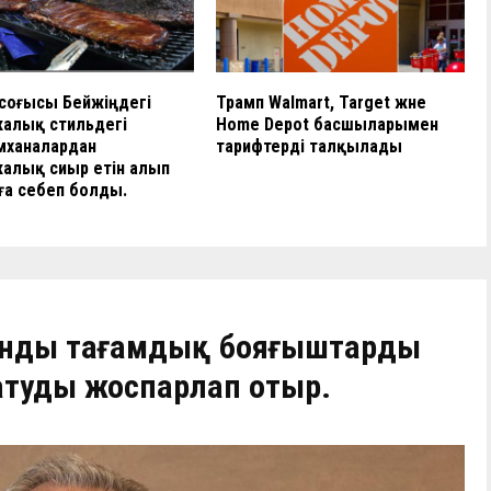
соғысы Бейжіңдегі
Трамп Walmart, Target және
калық стильдегі
Home Depot басшыларымен
мханалардан
тарифтерді талқылады
алық сиыр етін алып
ға себеп болды.
анды тағамдық бояғыштарды
атуды жоспарлап отыр.