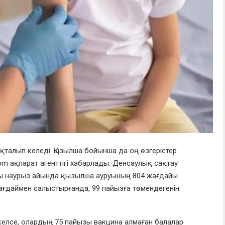
қталып келеді. Қызылша бойынша да оң өзгерістер
m ақпарат агенттігі хабарлады. Денсаулық сақтау
ылғы наурыз айында қызылша ауруының 804 жағдайы
жағдаймен салыстырғанда, 99 пайызға төмендегенін
келсе, олардың 75 пайызы вакцина алмаған балалар