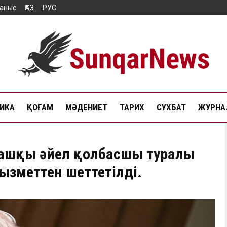
аныс
ҚАЗ
РУС
ИКА
ҚОҒАМ
МӘДЕНИЕТ
ТАРИХ
СҰХБАТ
ЖУРНАЛ
ғашқы әйел қолбасшы туралы
ызметтен шеттетілді.