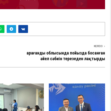
КЕЛЕСІ
Қарағанды облысында пойызда босанған
әйел сәбиін терезеден лақтырды