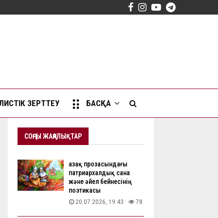
Facebook
Instagram
Youtube
Telegram
ИСТІК ЗЕРТТЕУ
БАСҚА
СОҢҒЫ ЖАҢАЛЫҚТАР
Қазақ прозасындағы
патриархалдық сана
және әйел бейнесінің
поэтикасы
20.07.2026, 19:43
78