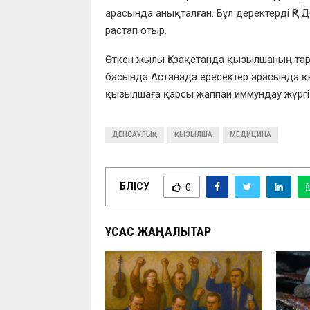
арасында анықталған. Бұл деректерді ҚР
растап отыр.
Өткен жылы Қазақстанда қызылшаның тар
басында Астанада ересектер арасында қы
қызылшаға қарсы жаппай иммундау жүргіз
ДЕНСАУЛЫҚ
ҚЫЗЫЛША
МЕДИЦИНА
БӨЛІСУ
0
ҰҚСАС ЖАҢАЛЫҚТАР