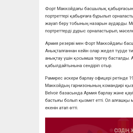
Форт Маккойдағы басшылық қабырғасынд
портреттері қабырғаға бұрылып орналасты
жауап беру тобының назарын аударды. Ми
портреттерді дұрыс орналастырып, мәселен
Армия резерві мен Форт Маккойдағы басш
Анықталғаннан кейін олар жедел түрде ти
анықтау үшін қосымша тергеу басталды. 
қабылдайтынына сендіріп отыр.
Рамирес әскери барлау офицері ретінде 
Маккойдың гарнизонының командирі қызм
Belvoir базасында Армия барлау және қау
бастығы болып қызмет етті. Ол алғашқы 
екенін атап өтті.