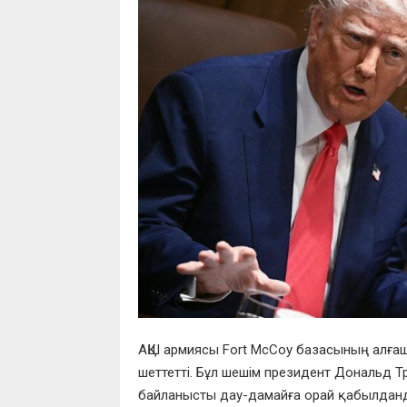
АҚШ армиясы Fort McCoy базасының алғаш
шеттетті. Бұл шешім президент Дональд Тр
байланысты дау-дамайға орай қабылданды