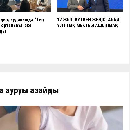
ндық ауданында “Тең
17 ЖЫЛ КҮТКЕН ЖЕҢІС. АБАЙ
 орталығы іске
ҰЛТТЫҚ МЕКТЕБІ АШЫЛМАҚ
ды
а ауруы азайды