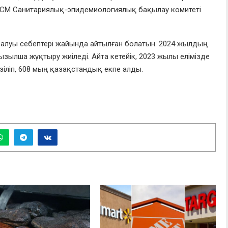
 ДСМ Санитариялық-эпидемиологиялық бақылау комитеті
алуы себептері жайында айтылған болатын. 2024 жылдың
зылша жұқтыру жиіледі. Айта кетейік, 2023 жылы елімізде
іліп, 608 мың қазақстандық екпе алды.