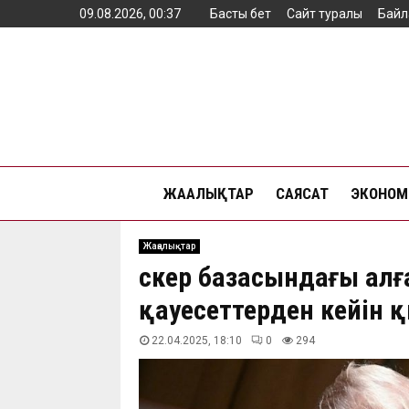
09.08.2026, 00:37
Басты бет
Сайт туралы
Байл
ЖАҢАЛЫҚТАР
САЯСАТ
ЭКОНОМ
Жаңалықтар
Әскер базасындағы ал
қауесеттерден кейін қ
22.04.2025, 18:10
0
294