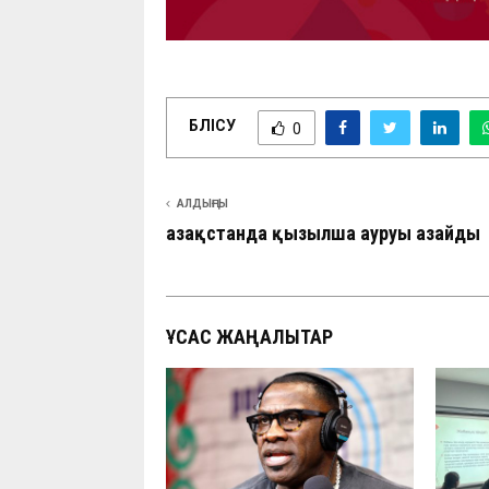
БӨЛІСУ
0
АЛДЫҢҒЫ
Қазақстанда қызылша ауруы азайды
ҰҚСАС ЖАҢАЛЫҚТАР