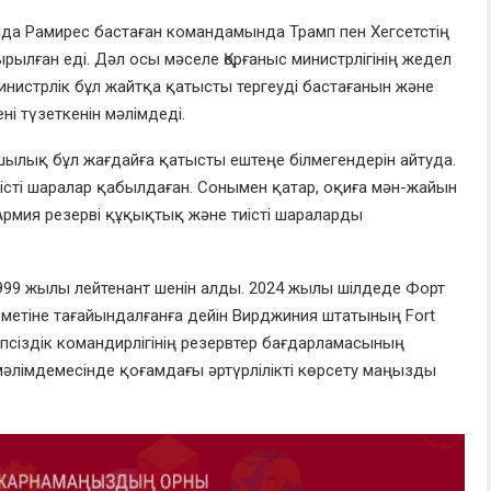
а Рамирес бастаған командамында Трамп пен Хегсетстің
рылған еді. Дәл осы мәселе Қорғаныс министрлігінің жедел
нистрлік бұл жайтқа қатысты тергеуді бастағанын және
і түзеткенін мәлімдеді.
ылық бұл жағдайға қатысты ештеңе білмегендерін айтуда.
істі шаралар қабылдаған. Сонымен қатар, оқиға мән-жайын
Армия резерві құқықтық және тиісті шараларды
1999 жылы лейтенант шенін алды. 2024 жылы шілдеде Форт
етіне тағайындалғанға дейін Вирджиния штатының Fort
іпсіздік командирлігінің резервтер бағдарламасының
мәлімдемесінде қоғамдағы әртүрлілікті көрсету маңызды