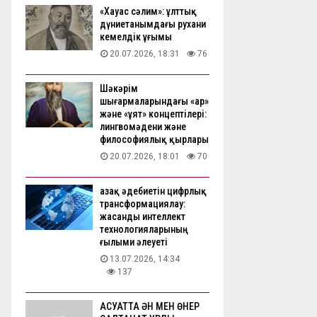
«Хауас сәлим»: ұлттық
дүниетанымдағы рухани
кемелдік ұғымы
20.07.2026, 18:31
76
Шәкәрім
шығармаларындағы «ар»
және «ұят» концептілері:
лингвомәдени және
философиялық қырлары
20.07.2026, 18:01
70
Қазақ әдебиетін цифрлық
трансформациялау:
жасанды интеллект
технологияларының
ғылыми әлеуеті
13.07.2026, 14:34
137
АҚСУАТТА ӘН МЕН ӨНЕР