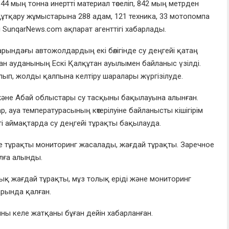
44 мың тонна инертті материал төселіп, 842 мың метрден
ұтқару жұмыстарына 288 адам, 121 техника, 33 мотопомпа
 SunqarNews.com ақпарат агенттігі хабарлады.
ындағы автожолдардың екі бөлігінде су деңгейі қатаң
н ауданының Ескі Қалқұтан ауылымен байланыс үзілді.
лып, жолды қалпына келтіру шаралары жүргізілуде.
және Абай облыстары су тасқыны бақылауына алынған.
 ауа температурасының көтерілуіне байланысты кішігірім
ті аймақтарда су деңгейі тұрақты бақылауда.
е тұрақты мониторинг жасалады, жағдай тұрақты. Заречное
лға алынды.
ық жағдай тұрақты, мұз толық еріді және мониторинг
арында қалған.
ны келе жатқаны бұған дейін хабарланған.