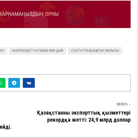
ІГІ
ӨҢІРЛЕРДЕГІ ТӨТЕНШЕ ЖАҒДАЙ
СОЛТҮСТІК ҚАЗАҚСТАН ОБЛЫСЫ
КЕЛЕСІ
н
Қазақстанның экспорттық қызметтері
рекордқа жетті: 24,9 млрд доллар
ейді.