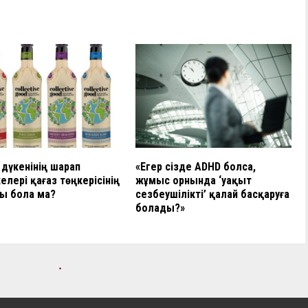
 дүкенінің шарап
«Егер сізде ADHD болса,
елері қағаз төңкерісінің
жұмыс орнында ‘уақыт
ы бола ма?
сезбеушілікті’ қалай басқаруға
болады?»
визалардың күшін жоюға