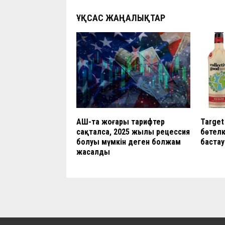
ҰҚСАС ЖАҢАЛЫҚТАР
АҚШ-та жоғары тарифтер
Target
сақталса, 2025 жылы рецессия
бөтелк
болуы мүмкін деген болжам
бастау
жасалды
Жаңалықтар
Purdue университеті 