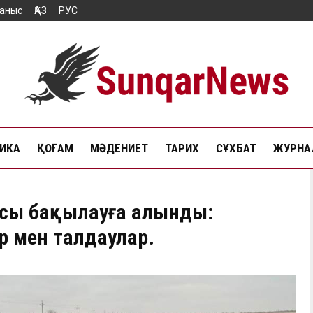
аныс
ҚАЗ
РУС
ИКА
ҚОҒАМ
МӘДЕНИЕТ
ТАРИХ
СҰХБАТ
ЖУРНАЛ
ысы бақылауға алынды:
 мен талдаулар.