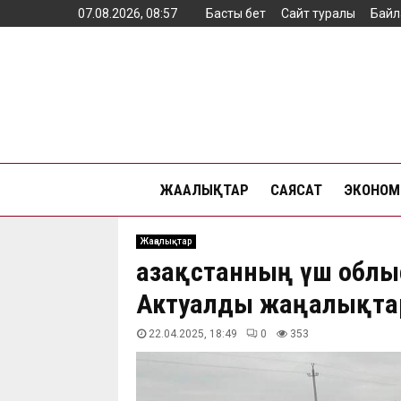
07.08.2026, 08:57
Басты бет
Сайт туралы
Байл
ЖАҢАЛЫҚТАР
САЯСАТ
ЭКОНОМ
Жаңалықтар
Қазақстанның үш обл
Актуалды жаңалықтар
22.04.2025, 18:49
0
353