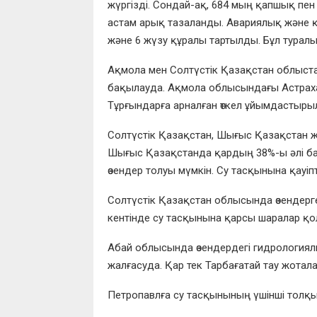
жүргізді. Сондай-ақ, 684 мың қапшық пен 
астам арық тазаланды. Авариялық және қ
және 6 жүзу құралы тартылды. Бұл туралы
Ақмола мен Солтүстік Қазақстан облыстар
бақылауда. Ақмола облысындағы Астраха
Тұрғындарға арналған өткел ұйымдастыры
Солтүстік Қазақстан, Шығыс Қазақстан 
Шығыс Қазақстанда қардың 38%-ы әлі бар,
өзендер толуы мүмкін. Су тасқынына қауіп
Солтүстік Қазақстан облысында өзендерг
кентінде су тасқынына қарсы шаралар қо
Абай облысында өзендердегі гидрологиял
жалғасуда. Қар тек Тарбағатай тау жотал
Петропавлға су тасқынының үшінші толқы