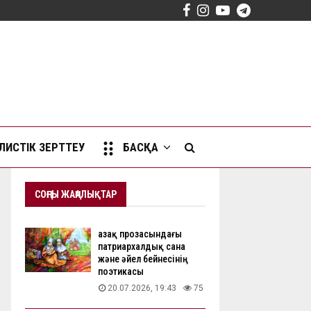
Facebook
Instagram
Youtube
Telegram
ИСТІК ЗЕРТТЕУ
БАСҚА
СОҢҒЫ ЖАҢАЛЫҚТАР
Қазақ прозасындағы
патриархалдық сана
және әйел бейнесінің
поэтикасы
20.07.2026, 19:43
75