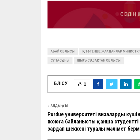
АБАЙ ОБЛЫСЫ
ҚР ТӨТЕНШЕ ЖАҒДАЙЛАР МИНИСТРЛ
СУ ТАСҚЫНЫ
ШЫҒЫС ҚАЗАҚСТАН ОБЛЫСЫ
БӨЛІСУ
0
АЛДЫҢҒЫ
Purdue университеті визалардың күші
жоюға байланысты қанша студенттің
зардап шеккені туралы мәлімет берм