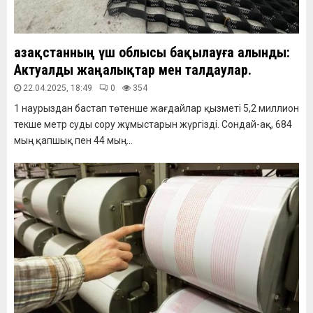
Қазақстанның үш облысы бақылауға алынды:
Актуалды жаңалықтар мен талдаулар.
22.04.2025, 18:49
0
354
1 наурыздан бастап төтенше жағдайлар қызметі 5,2 миллион
текше метр суды сору жұмыстарын жүргізді. Сондай-ақ, 684
мың қапшық пен 44 мың...