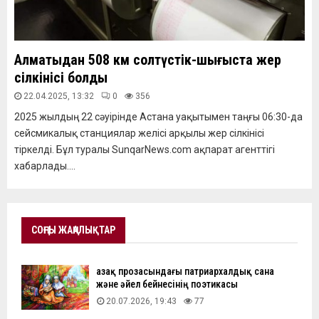
Алматыдан 508 км солтүстік-шығыста жер
сілкінісі болды
22.04.2025, 13:32
0
356
2025 жылдың 22 сәуірінде Астана уақытымен таңғы 06:30-да
сейсмикалық станциялар желісі арқылы жер сілкінісі
тіркелді. Бұл туралы SunqarNews.com ақпарат агенттігі
хабарлады....
СОҢҒЫ ЖАҢАЛЫҚТАР
Қазақ прозасындағы патриархалдық сана
және әйел бейнесінің поэтикасы
20.07.2026, 19:43
77