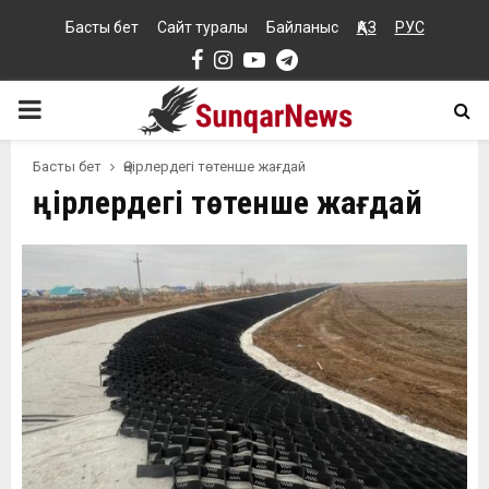
Басты бет
Сайт туралы
Байланыс
ҚАЗ
РУС
Facebook
Instagram
Youtube
Telegram
PRIMARY
MENU
Басты бет
Өңірлердегі төтенше жағдай
Өңірлердегі төтенше жағдай