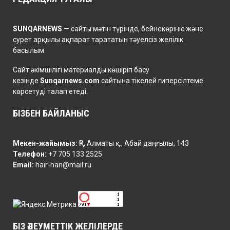
SUNQARNEWS
— сайты мәтін түрінде, бейнекөрініс және
сурет арқылы ақпарат тарататын тәуелсіз желілік
басылым.
Сайт әкімшілігі материалды көшіріп басу
кезінде
Sunqarnews.com
сайтына тікелей гиперсілтеме
көрсетуді талап етеді.
БІЗБЕН БАЙЛАНЫС
Мекен-жайымыз:
ҚР, Алматы қ., Абай даңғылы, 143
Телефон:
+7 705 133 2525
Email:
hair-han@mail.ru
БІЗ ӘЛЕУМЕТТІК ЖЕЛІЛЕРДЕ