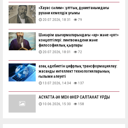
«Хауас сәлим»: ұлттық дүниетанымдағы
рухани кемелдік ұғымы
20.07.2026, 18:31
79
Шәкәрім шығармаларындағы «ар» және «ұят»
концептілері: лингвомәдени және
философиялық қырлары
20.07.2026, 18:01
72
Қазақ әдебиетін цифрлық трансформациялау:
жасанды интеллект технологияларының
ғылыми әлеуеті
13.07.2026, 14:34
137
АҚСУАТТА ӘН МЕН ӨНЕР САЛТАНАТ ҚҰРДЫ
10.06.2026, 15:30
158