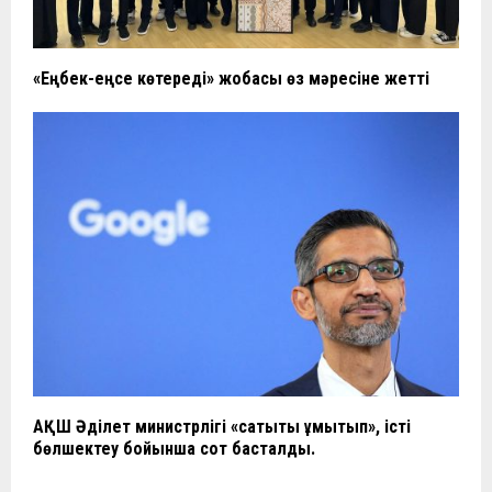
«Еңбек-еңсе көтереді» жобасы өз мәресіне жетті
АҚШ Әділет министрлігі «сақтықты ұмытып», істі
бөлшектеу бойынша сот басталды.