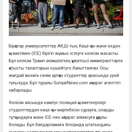
Бірқатар университеттер АҚШ-тың Көші-қон және кеден
қызметімен (ICE) бірігіп жұмыс істеуге келісім жасасты.
Бұл келісім Трамп әкімшілігінің құжатсыз иммигранттарға
қатысты талаптарын күшейтуге бағытталған. Осы
жағдай визаға сенім артқан студенттер арасында үрей
туғызуда. Бұл туралы SunqarNews.com ақпарат агенттігі
хабарлады.
Келісім аясында кампус полиция қызметкерлері
студенттерден көші-қон мәртебесін сұрауға, оларды
тұтқындауға және ICE-пен ақпарат алмасуға құқылы
болады. Бұл бағдарламаға Флорида штатындағы