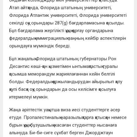
ондаған колледждер мен университеттер қатысуда.
Атап айтқанда, Флорида штатының университеті,
Флорида Атлантик университеті, Флорида университеті
секілді оқу орындары 287(g) бағдарламасына қосылды.
Бұл бағдарлама жергілікті құқық қорғау органдарына
федералдық иммиграциялық заңның кейбір аспектілерін
орындауға мүмкіндік береді.
Бұл жаңалық Флорида штатының губернаторы Рон
Десантис көші-қон қызметімен ынтымақтастық туралы
қосымша меморандум жариялағаннан кейін белгілі
болды. Федералдық қаржыландырудан айырылып қалу
қаупі басқа оқу орындарын да осы келісімге қосылуға
итермелеуі мүмкін.
Жаңа әріптестік уақытша виза иесі студенттерге әсер
етуде. Пропалестиналық наразылықтарға қатысқан немесе
бұрын құқық бұзушылық жасаған студенттер нысанаға
алынуда. Би-би-сиге сұхбат берген Джорджтаун