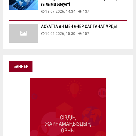
ғылыми әлеуеті
13.07.2026, 14:34
137
АҚСУАТТА ӘН МЕН ӨНЕР САЛТАНАТ ҚҰРДЫ
10.06.2026, 15:30
157
БАННЕР