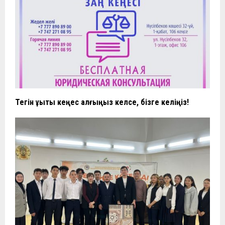
Тегін құқықтық кеңес алғыңыз келсе, бізге келіңіз!