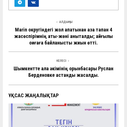
АЛДЫҢҒЫ
Marin округіндегі жол апатынан қаза тапқан 4
жасөспірімнің аты-жөні анықталды; қайғылы
оқиғаға байланысты жиын өтті.
КЕЛЕСІ
Шымкентте қала әкімінің орынбасары Руслан
Берденовке қастандық жасалды.
ҰҚСАС ЖАҢАЛЫҚТАР