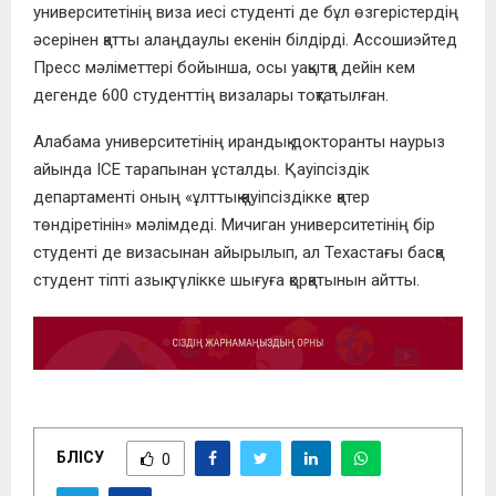
университетінің виза иесі студенті де бұл өзгерістердің
әсерінен қатты алаңдаулы екенін білдірді. Ассошиэйтед
Пресс мәліметтері бойынша, осы уақытқа дейін кем
дегенде 600 студенттің визалары тоқтатылған.
Алабама университетінің ирандық докторанты наурыз
айында ICE тарапынан ұсталды. Қауіпсіздік
департаменті оның «ұлттық қауіпсіздікке қатер
төндіретінін» мәлімдеді. Мичиган университетінің бір
студенті де визасынан айырылып, ал Техастағы басқа
студент тіпті азық-түлікке шығуға қорқатынын айтты.
БӨЛІСУ
0