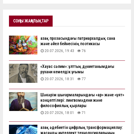
СОҢҒЫ ЖАҢАЛЫҚТАР
Қазақ прозасындағы патриархалдық сана
және әйел бейнесінің поэтикасы
20.07.2026, 19:43
76
«Хауас сәлим»: ұлттық дүниетанымдағы
рухани кемелдік ұғымы
20.07.2026, 18:31
77
Шәкәрім шығармаларындағы «ар» және «ұят»
концептілері: лингвомәдени және
философиялық қырлары
20.07.2026, 18:01
71
Қазақ әдебиетін цифрлық трансформациялау:
жасанды интеллект технологияларының