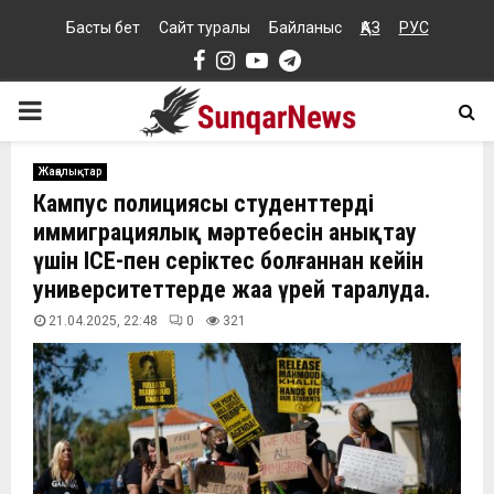
Басты бет
Сайт туралы
Байланыс
ҚАЗ
РУС
Facebook
Instagram
Youtube
Telegram
PRIMARY
MENU
Жаңалықтар
Кампус полициясы студенттердің
иммиграциялық мәртебесін анықтау
үшін ICE-пен серіктес болғаннан кейін
университеттерде жаңа үрей таралуда.
21.04.2025, 22:48
0
321