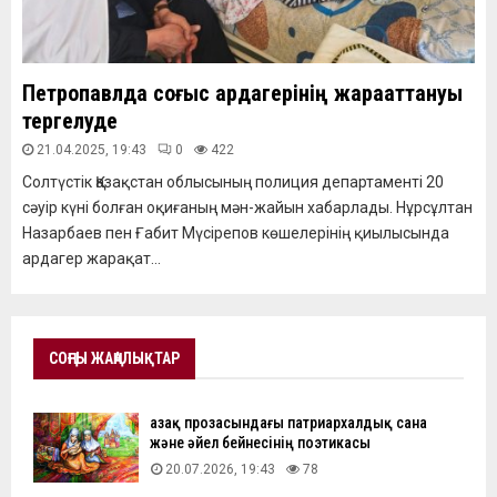
Петропавлда соғыс ардагерінің жарақаттануы
тергелуде
21.04.2025, 19:43
0
422
Солтүстік Қазақстан облысының полиция департаменті 20
сәуір күні болған оқиғаның мән-жайын хабарлады. Нұрсұлтан
Назарбаев пен Ғабит Мүсірепов көшелерінің қиылысында
ардагер жарақат...
СОҢҒЫ ЖАҢАЛЫҚТАР
Қазақ прозасындағы патриархалдық сана
және әйел бейнесінің поэтикасы
20.07.2026, 19:43
78