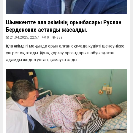
Шымкентте қала әкімінің орынбасары Руслан
Берденовке қастандық жасалды.
21.04.2025, 22:57
0
339
Қала әкімдігі маңында орын алған оқиғада күдікті шенеунікке
үш рет оқ атады. Құқық қорғау органдары шабуылдаған
адамды жедел ұстап, қамауға алды....