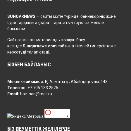
SUNQARNEWS
— сайты мәтін түрінде, бейнекөрініс және
сурет арқылы ақпарат тарататын тәуелсіз желілік
басылым.
Сайт әкімшілігі материалды көшіріп басу
кезінде
Sunqarnews.com
сайтына тікелей гиперсілтеме
көрсетуді талап етеді.
БІЗБЕН БАЙЛАНЫС
Мекен-жайымыз:
ҚР, Алматы қ., Абай даңғылы, 143
Телефон:
+7 705 133 2525
Email:
hair-han@mail.ru
БІЗ ӘЛЕУМЕТТІК ЖЕЛІЛЕРДЕ