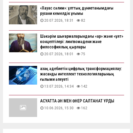
«Хауас сәлим»: ұлттық дүниетанымдағы
рухани кемелдік ұғымы
20.07.2026, 18:31
82
Шәкәрім шығармаларындағы «ар» және «ұят»
концептілері: лингвомәдени және
философиялық қырлары
20.07.2026, 18:01
75
Қазақ әдебиетін цифрлық трансформациялау:
жасанды интеллект технологияларының
ғылыми әлеуеті
13.07.2026, 14:34
142
АҚСУАТТА ӘН МЕН ӨНЕР САЛТАНАТ ҚҰРДЫ
10.06.2026, 15:30
162