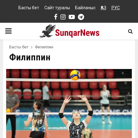
Басты бет
Сайт туралы
Байланыс
ҚАЗ
РУС
Facebook
Instagram
Youtube
Telegram
PRIMARY
MENU
Басты бет
Филиппин
Филиппин