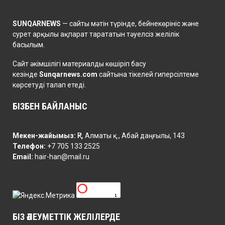
SUNQARNEWS
— сайты мәтін түрінде, бейнекөрініс және
сурет арқылы ақпарат тарататын тәуелсіз желілік
басылым.
Сайт әкімшілігі материалды көшіріп басу
кезінде
Sunqarnews.com
сайтына тікелей гиперсілтеме
көрсетуді талап етеді.
БІЗБЕН БАЙЛАНЫС
Мекен-жайымыз:
ҚР, Алматы қ., Абай даңғылы, 143
Телефон:
+7 705 133 2525
Email:
hair-han@mail.ru
БІЗ ӘЛЕУМЕТТІК ЖЕЛІЛЕРДЕ