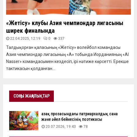
«Жетісу» клубы Азия чемпиондар лигасының
ширек финалында
22.04.2025, 12:19
0
337
Талдықорған қаласының «Жетісу» волейбол командасы
Азия чемпиондар лигасының «А» тобында Иорданияның «Al
Nasser» командасымен кездесіп, ірі нәтиже көрсетті. Ерекше
тактикасын қолданған...
СОҢҒЫ ЖАҢАЛЫҚТАР
Қазақ прозасындағы патриархалдық сана
және әйел бейнесінің поэтикасы
20.07.2026, 19:43
78