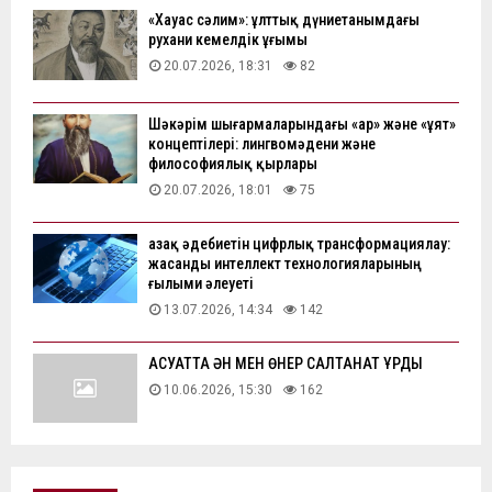
«Хауас сәлим»: ұлттық дүниетанымдағы
рухани кемелдік ұғымы
20.07.2026, 18:31
82
Шәкәрім шығармаларындағы «ар» және «ұят»
концептілері: лингвомәдени және
философиялық қырлары
20.07.2026, 18:01
75
Қазақ әдебиетін цифрлық трансформациялау:
жасанды интеллект технологияларының
ғылыми әлеуеті
13.07.2026, 14:34
142
АҚСУАТТА ӘН МЕН ӨНЕР САЛТАНАТ ҚҰРДЫ
10.06.2026, 15:30
162