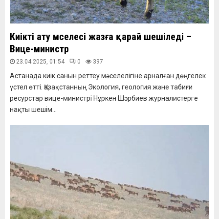
Киікті ату мәселесі жазға қарай шешіледі –
Вице-министр
23.04.2025, 01:54
0
397
Астанада киік санын реттеу мәселелігіне арналған дөңгелек
үстел өтті. Қазақстанның Экология, геология және табиғи
ресурстар вице-министрі Нұркен Шәрбиев журналистерге
нақты шешім...