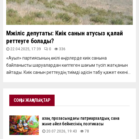
Мәжіліс депутаты: Киік санын атусыз қалай
реттеуге болады?
22.04.2025, 17:39
0
336
«Ауыл» партиясының өкілі өңірлерде киік санына
байланысты шаруалардан көптеген шағым түсіп жатқанын
айтады. Киік санын реттеудің тиімді әдісін табу қажет екені...
СОҢҒЫ ЖАҢАЛЫҚТАР
Қазақ прозасындағы патриархалдық сана
және әйел бейнесінің поэтикасы
20.07.2026, 19:43
78