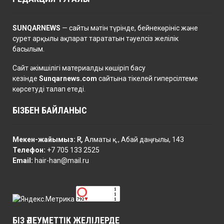
SUNQARNEWS
— сайты мәтін түрінде, бейнекөрініс және
сурет арқылы ақпарат тарататын тәуелсіз желілік
басылым.
Сайт әкімшілігі материалды көшіріп басу
кезінде
Sunqarnews.com
сайтына тікелей гиперсілтеме
көрсетуді талап етеді.
БІЗБЕН БАЙЛАНЫС
Мекен-жайымыз:
ҚР, Алматы қ., Абай даңғылы, 143
Телефон:
+7 705 133 2525
Email:
hair-han@mail.ru
БІЗ ӘЛЕУМЕТТІК ЖЕЛІЛЕРДЕ