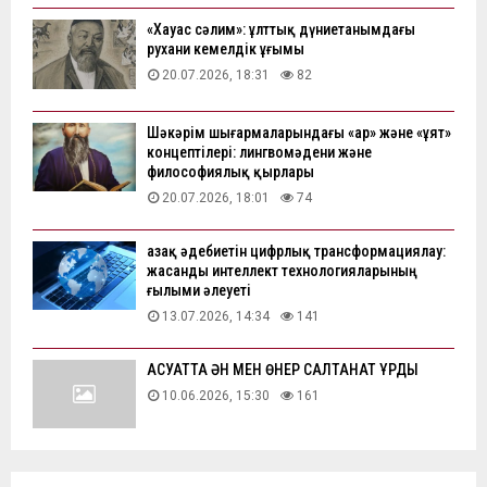
«Хауас сәлим»: ұлттық дүниетанымдағы
рухани кемелдік ұғымы
20.07.2026, 18:31
82
Шәкәрім шығармаларындағы «ар» және «ұят»
концептілері: лингвомәдени және
философиялық қырлары
20.07.2026, 18:01
74
Қазақ әдебиетін цифрлық трансформациялау:
жасанды интеллект технологияларының
ғылыми әлеуеті
13.07.2026, 14:34
141
АҚСУАТТА ӘН МЕН ӨНЕР САЛТАНАТ ҚҰРДЫ
10.06.2026, 15:30
161