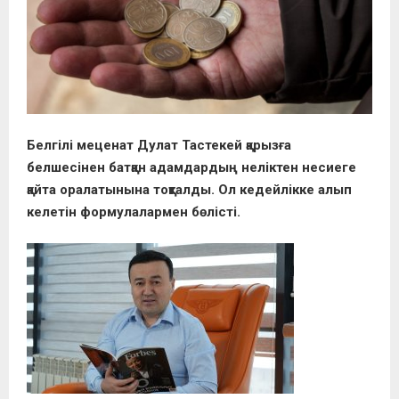
Белгілі меценат Дулат Тастекей қарызға
белшесінен батқан адамдардың неліктен несиеге
қайта оралатынына тоқталды. Ол кедейлікке алып
келетін формулалармен бөлісті.