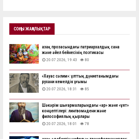
СОҢҒЫ ЖАҢАЛЫҚТАР
Қазақ прозасындағы патриархалдық сана
және әйел бейнесінің поэтикасы
20.07.2026, 19:43
80
«Хауас сәлим»: ұлттық дүниетанымдағы
рухани кемелдік ұғымы
20.07.2026, 18:31
85
Шәкәрім шығармаларындағы «ар» және «ұят»
концептілері: лингвомәдени және
философиялық қырлары
20.07.2026, 18:01
78