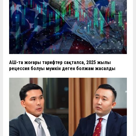
АҚШ-та жоғары тарифтер сақталса, 2025 жылы
рецессия болуы мүмкін деген болжам жасалды