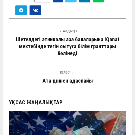
АЛДЫҢҒЫ
Шетелдегі этникалық қазақ балаларына iQanat
мектебінде тегін оқытуға білім гранттары
бөлінеді
КЕЛЕСІ
Ата діннен адаспайық
ҰҚСАС ЖАҢАЛЫҚТАР