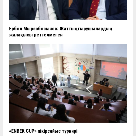
Ербол Мырзабосынов: Жаттықтырушылардың
жалақысы реттелмеген
«ENBEK CUP» пікірсайыс турнирі