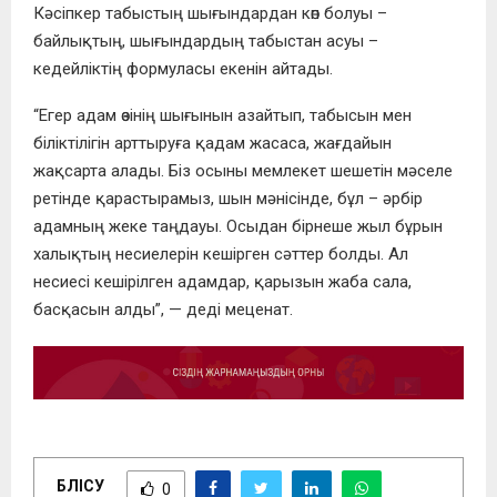
Кәсіпкер табыстың шығындардан көп болуы –
байлықтың, шығындардың табыстан асуы –
кедейліктің формуласы екенін айтады.
“Егер адам өзінің шығынын азайтып, табысын мен
біліктілігін арттыруға қадам жасаса, жағдайын
жақсарта алады.
Біз осыны мемлекет шешетін мәселе
ретінде қарастырамыз, шын мәнісінде, бұл – әрбір
адамның жеке таңдауы. Осыдан бірнеше жыл бұрын
халықтың несиелерін кешірген сәттер болды. Ал
несиесі кешірілген адамдар, қарызын жаба сала,
басқасын алды”
, — деді меценат.
БӨЛІСУ
0