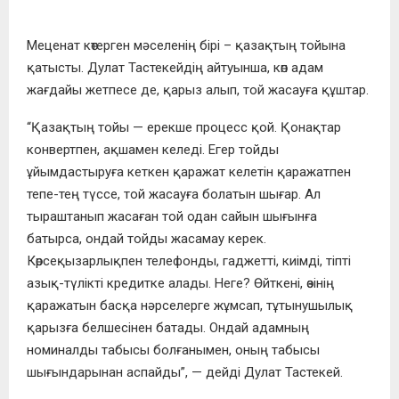
Меценат көтерген мәселенің бірі – қазақтың тойына
қатысты. Дулат Тастекейдің айтуынша, көп адам
жағдайы жетпесе де, қарыз алып, той жасауға құштар.
“
Қазақтың тойы — ерекше процесс қой. Қонақтар
конвертпен, ақшамен келеді. Егер тойды
ұйымдастыруға кеткен қаражат келетін қа
ражатпен
тепе-тең түссе, той жасауға болатын шығар. Ал
тыраштанып жасаған той одан сайын шығынға
батырса, ондай тойды жасамау керек.
Көрсеқызарлықпен телефонды, гаджетті, киімді, тіпті
азық-түлікті кредитке алады. Неге? Өйткені, өзінің
қаражатын басқа нәрселерге жұмсап, тұтынушылық
қарызға белшесінен батады. Ондай адамның
номиналды табысы болғанымен, оның табысы
шығындарынан аспайды”
, — дейді Дулат Тастекей.