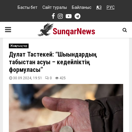
Басты бет
Сайт туралы
Байланыс
ҚАЗ
РУС
Facebook
Instagram
Youtube
Telegram
PRIMARY
MENU
Жаңалықтар
Дулат Тастекей: “Шығындардың
табыстан асуы – кедейліктің
формуласы”
30.09.2024, 19:51
0
425