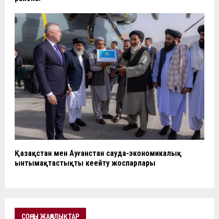
Қазақстан мен Ауғанстан сауда-экономикалық
ынтымақтастықты кеңейту жоспарлары
СОҢҒЫ ЖАҢАЛЫҚТАР