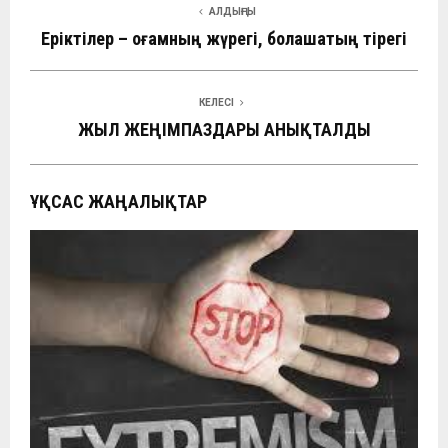
АЛДЫҢҒЫ
Еріктілер – қоғамның жүрегі, болашақтың тірегі
КЕЛЕСІ
ЖЫЛ ЖЕҢІМПАЗДАРЫ АНЫҚТАЛДЫ
ҰҚСАС ЖАҢАЛЫҚТАР