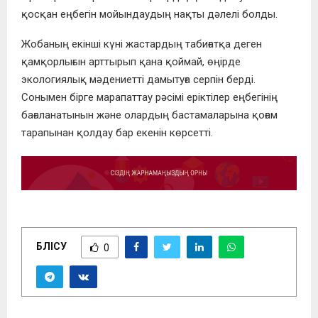
қосқан еңбегін мойындаудың нақты дәлелі болды.
Жобаның екінші күні жастардың табиғатқа деген
қамқорлығын арттырып қана қоймай, өңірде
экологиялық мәдениетті дамытуға серпін берді.
Сонымен бірге марапаттау рәсімі еріктілер еңбегінің
бағаланатынын және олардың бастамаларына қоғам
тарапынан қолдау бар екенін көрсетті.
БӨЛІСУ
0