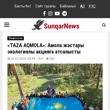
Басты бет
Сайт туралы
Байланыс
ҚАЗ
РУС
Facebook
Instagram
Youtube
Telegram
PRIMARY
MENU
Жаңалықтар
«TAZA AQMOLA»: Ақмола жастары
экологиялық акцияға атсалысты
22.10.2025, 09:59
0
262