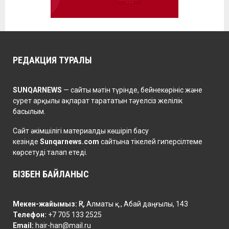
РЕДАКЦИЯ ТУРАЛЫ
SUNQARNEWS
— сайты мәтін түрінде, бейнекөрініс және
сурет арқылы ақпарат тарататын тәуелсіз желілік
басылым.
Сайт әкімшілігі материалды көшіріп басу
кезінде
Sunqarnews.com
сайтына тікелей гиперсілтеме
көрсетуді талап етеді.
БІЗБЕН БАЙЛАНЫС
Мекен-жайымыз:
ҚР, Алматы қ., Абай даңғылы, 143
Телефон:
+7 705 133 2525
Email:
hair-han@mail.ru