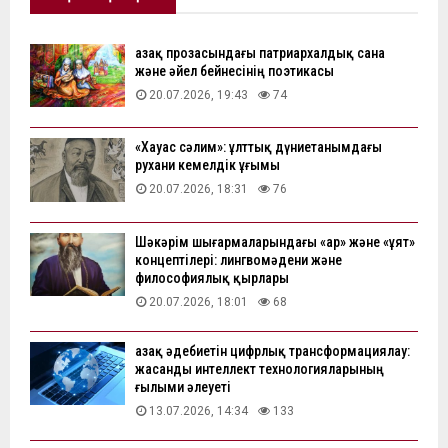
Қазақ прозасындағы патриархалдық сана
және әйел бейнесінің поэтикасы
20.07.2026, 19:43
74
«Хауас сәлим»: ұлттық дүниетанымдағы
рухани кемелдік ұғымы
20.07.2026, 18:31
76
Шәкәрім шығармаларындағы «ар» және «ұят»
концептілері: лингвомәдени және
философиялық қырлары
20.07.2026, 18:01
68
Қазақ әдебиетін цифрлық трансформациялау:
жасанды интеллект технологияларының
ғылыми әлеуеті
13.07.2026, 14:34
133