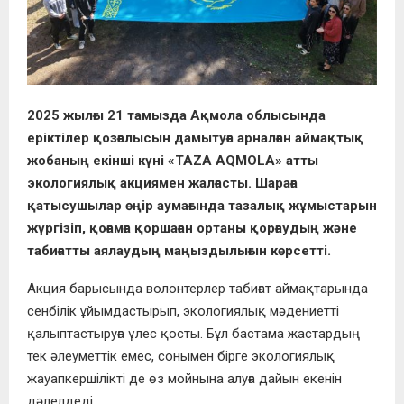
2025 жылғы 21 тамызда Ақмола облысында
еріктілер қозғалысын дамытуға арналған аймақтық
жобаның екінші күні «TAZA AQMOLA» атты
экологиялық акциямен жалғасты. Шараға
қатысушылар өңір аумағында тазалық жұмыстарын
жүргізіп, қоғамға қоршаған ортаны қорғаудың және
табиғатты аялаудың маңыздылығын көрсетті.
Акция барысында волонтерлер табиғат аймақтарында
сенбілік ұйымдастырып, экологиялық мәдениетті
қалыптастыруға үлес қосты. Бұл бастама жастардың
тек әлеуметтік емес, сонымен бірге экологиялық
жауапкершілікті де өз мойнына алуға дайын екенін
дәлелдеді.