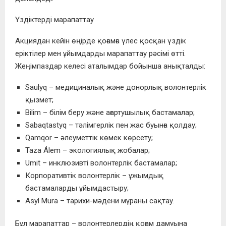
Үздіктерді марапаттау
Акциядан кейін өңірде қоғамға үлес қосқан үздік
еріктілер мен ұйымдарды марапаттау рәсімі өтті.
Жеңімпаздар келесі аталымдар бойынша анықталды:
Saulyq – медициналық және донорлық волонтерлік
қызмет;
Bilim – білім беру және ағартушылық бастамалар;
Sabaqtastyq – тәлімгерлік пен жас буынға қолдау;
Qamqor – әлеуметтік көмек көрсету;
Taza Álem – экологиялық жобалар;
Umit – инклюзивті волонтерлік бастамалар;
Корпоративтік волонтерлік – ұжымдық
бастамаларды ұйымдастыру;
Asyl Mura – тарихи-мәдени мұраны сақтау.
Бұл марапаттар – волонтерлердің қоғам дамуына