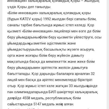
инновация» халықаралық қоғамдық Қоры – Жылдың
үздік Қоры деп танылды.
«Білім-инновация» халықаралық қоғамдық қоры
(бұрын KATEV қоры) 1992 жылдан бері сапалы білім,
саналы тәрбие бағытында жұмыс істеп келеді. Қор
қызметі «Білім-инновация» лицейлері мен өзге де білім
беру ұйымдарының білім беру қызметін үйлестіруге, осы
ұйымдардың қызметіне әдістемелік және
ұйымдастырушылық басшылықты жүзеге асыруға,
орта және жоғары білім беру жүйесін дамыту
мақсатында басқа да мемлекеттік және жеке білім
беру ұйымдарымен әріптестік желісін дамытуға
бағытталады. Қор дарынды балаларға арналған 32
лицей мен басқа да әріптес мекемелерді біріктіріп
отыр. Қор жұмыс істеп келе жатқан 33 жылдың ішінде
пән олимпиадаларында БИЛ шәкірттері халықаралық
деңгейде 4558 медаль, республикалық білім
сайыстарында 5147 медаль жеңіп алған.