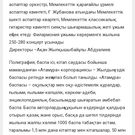
аспаптар оркестрі, Мемлекеттік қарағайлы үрмелі
аспаптар квинтеті, Ғ. Жұбанова атындағы Мемлекеттік
ішекті аспаптар квартеті, Мемлекеттік классикалық
гитаристер квинтеті сияқты шығармашылық жеті ұжым
еңбек етеді. Филармония ұжымы көрерменге жылына
250-280 концерт ұсынады.
Директоры –Ақан Жылқышыбайұлы Абдуалиев.
Полиграфия, баспа ісі, кітап саудасы бойынша
маманданған «Атамұра» корпорациясы – Жылдың үздік
баспасы ретінде жеңімпаз болып танылды. «Атамұра»
баспасы – оқулықтар мен оқу-әдістемелік құралдар,
ғылыми, ғылыми-көпшілік, көркем-әдеби,
энциклопедиялық басылымдар шығаратын әмбебап
баспа. Баспа авторлардың құқығын өздерінде қалдыра
отырып қазақ және орыс, басқа да шетел тілдерінде
жылына жалпы көлемі 1000 баспа табақтан астам,
таралымы 1,5 млн дана кітаптар мен кітапшалар, 50 млн