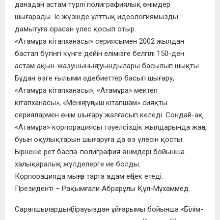
данадан астам түрлі полиграфиялық өнімдер
шығарады. Іс жүзінде ұлттық идеологиямызды
дамытуға орасан үлес қосып отыр.
«Атамұра кітапханасы» сериясымен 2002 жылдан
бастап бүгінгі күнге дейін елімізге белгілі 150-ден
астам ақын-жазушының туындылары басылып шықты.
Бұдан өзге ғылыми әдебиеттер басып шығару,
«Атамұра кітапханасы», «Атамұра» мектеп
кітапханасы», «Менің тұңғыш кітапшам» сияқты
сериялармен өнім шығару жалғасып келеді. Сондай-ақ
«Атамұра» корпорациясы тәуелсіздік жылдарында жаңа
буын оқулықтарын шығаруға да өз үлесін қосты.
Бірнеше рет баспа-полиграфия өнімдері бойынша
халықаралық жүлделерге ие болды.
Корпорацияда мыңға тарта адам еңбек етеді.
Президенті – Рақымғали Абрарұлы Құл-Мұхаммед.
Сарапшылардың бірауыздан ұйғарымы бойынша «Білім-