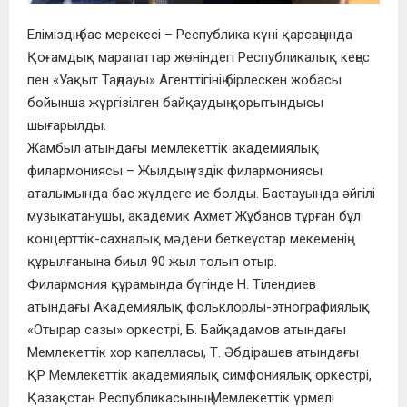
Еліміздің бас мерекесі – Республика күні қарсаңында
Қоғамдық марапаттар жөніндегі Республикалық кеңес
пен «Уақыт Таңдауы» Агенттігінің бірлескен жобасы
бойынша жүргізілген байқаудың қорытындысы
шығарылды.
Жамбыл атындағы мемлекеттік академиялық
филармониясы – Жылдың үздік филармониясы
аталымында бас жүлдеге ие болды. Бастауында әйгілі
музыкатанушы, академик Ахмет Жұбанов тұрған бұл
концерттік-сахналық мәдени беткеұстар мекеменің
құрылғанына биыл 90 жыл толып отыр.
Филармония құрамында бүгінде Н. Тілендиев
атындағы Академиялық фольклорлы-этнографиялық
«Отырар сазы» оркестрі, Б. Байқадамов атындағы
Мемлекеттік хор капелласы, Т. Әбдірашев атындағы
ҚР Мемлекеттік академиялық симфониялық оркестрі,
Қазақстан Республикасының Мемлекеттік үрмелі