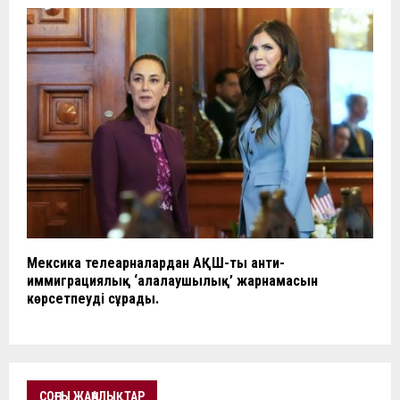
Мексика телеарналардан АҚШ-тың анти-
иммиграциялық ‘алалаушылық’ жарнамасын
көрсетпеуді сұрады.
СОҢҒЫ ЖАҢАЛЫҚТАР