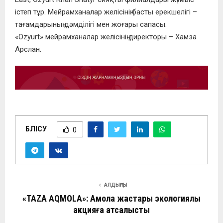
істеп тұр. Мейрамханалар желісінің басты ерекшелігі –
тағамдарының дәмділігі мен жоғары сапасы.
«Ozyurt» мейрамханалар желісінің директоры – Хамза
Арслан.
БӨЛІСУ
0
АЛДЫҢҒЫ
«TAZA AQMOLA»: Ақмола жастары экологиялық
акцияға атсалысты