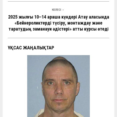
КЕЛЕСІ
2025 жылғы 10–14 қараша күндері Ақтау қаласында
«Бейнероликтерді түсіру, монтаждау және
таратудың заманауи әдістері» атты курсы өтеді
ҰҚСАС ЖАҢАЛЫҚТАР