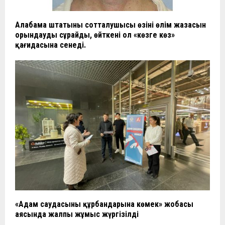
Алабама штатының сотталушысы өзінің өлім жазасын
орындауды сұрайды, өйткені ол «көзге көз»
қағидасына сенеді.
«Адам саудасының құрбандарына көмек» жобасы
аясында жалпы жұмыс жүргізілді