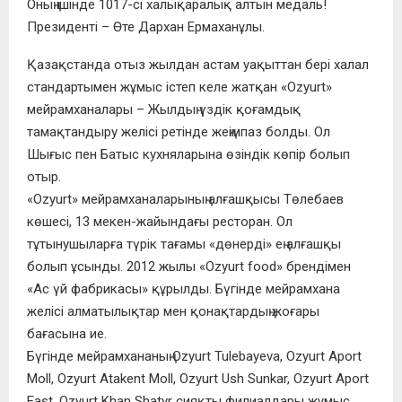
Оның ішінде 1017-сі халықаралық алтын медаль!
Президенті – Өте Дархан Ермаханұлы.
Қазақстанда отыз жылдан астам уақыттан бері халал
стандартымен жұмыс істеп келе жатқан «Ozyurt»
мейрамханалары – Жылдың үздік қоғамдық
тамақтандыру желісі ретінде жеңімпаз болды. Ол
Шығыс пен Батыс кухняларына өзіндік көпір болып
отыр.
«Ozyurt» мейрамханаларының алғашқысы Төлебаев
көшесі, 13 мекен-жайындағы ресторан. Ол
тұтынушыларға түрік тағамы «дөнерді» ең алғашқы
болып ұсынды. 2012 жылы «Ozyurt food» брендімен
«Ас үй фабрикасы» құрылды. Бүгінде мейрамхана
желісі алматылықтар мен қонақтардың жоғары
бағасына ие.
Бүгінде мейрамхананың Ozyurt Tulebayeva, Ozyurt Aport
Moll, Ozyurt Atakent Moll, Ozyurt Ush Sunkar, Ozyurt Aport
East, Ozyurt Khan Shatyr сияқты филиалдары жұмыс