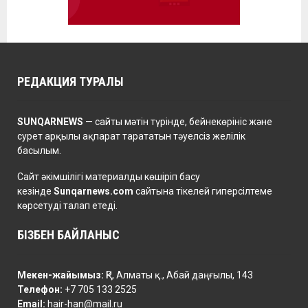
РЕДАКЦИЯ ТУРАЛЫ
SUNQARNEWS
— сайты мәтін түрінде, бейнекөрініс және
сурет арқылы ақпарат тарататын тәуелсіз желілік
басылым.
Сайт әкімшілігі материалды көшіріп басу
кезінде
Sunqarnews.com
сайтына тікелей гиперсілтеме
көрсетуді талап етеді.
БІЗБЕН БАЙЛАНЫС
Мекен-жайымыз:
ҚР, Алматы қ., Абай даңғылы, 143
Телефон:
+7 705 133 2525
Email:
hair-han@mail.ru