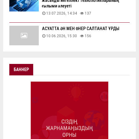
жасанды интеллект технологияларының
ғылыми әлеуеті
13.07.2026, 14:34
137
АҚСУАТТА ӘН МЕН ӨНЕР САЛТАНАТ ҚҰРДЫ
10.06.2026, 15:30
156
БАННЕР