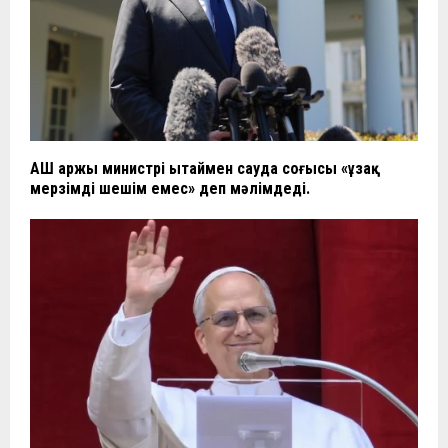
АҚШ Қаржы министрі Қытаймен сауда соғысы «ұзақ
мерзімді шешім емес» деп мәлімдеді.