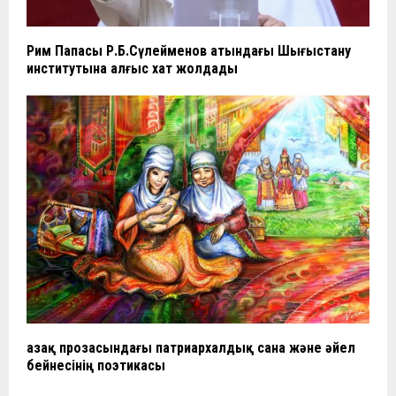
Рим Папасы Р.Б.Сүлейменов атындағы Шығыстану
институтына алғыс хат жолдады
Қазақ прозасындағы патриархалдық сана және әйел
бейнесінің поэтикасы