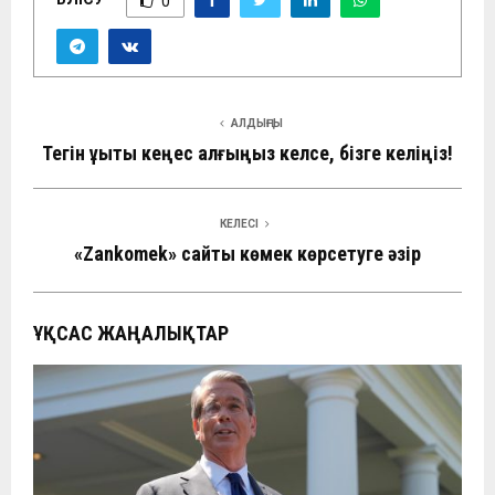
0
АЛДЫҢҒЫ
Тегін құқықтық кеңес алғыңыз келсе, бізге келіңіз!
КЕЛЕСІ
«Zankomek» сайты көмек көрсетуге әзір
ҰҚСАС ЖАҢАЛЫҚТАР