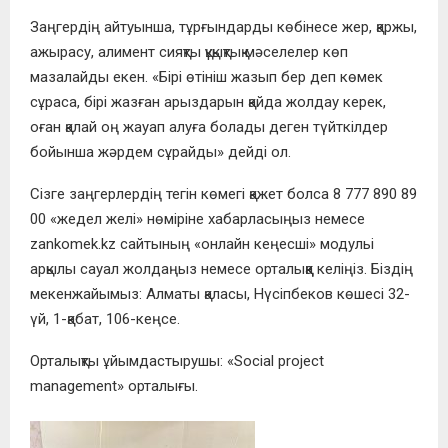
Заңгердің айтуынша, тұрғындарды көбінесе жер, қаржы,
ажырасу, алимент сияқты құқықтық мәселелер көп
мазалайды екен. «Бірі өтініш жазып бер деп көмек
сұраса, бірі жазған арыздарын қайда жолдау керек,
оған қалай оң жауап алуға болады деген түйткілдер
бойынша жәрдем сұрайды» дейді ол.
Сізге заңгерлердің тегін көмегі қажет болса 8 777 890 89
00 «жедел желі» нөміріне хабарласыңыз немесе
zankomek.kz сайтының «онлайн кеңесші» модульі
арқылы сауал жолдаңыз немесе орталыққа келіңіз. Біздің
мекенжайымыз: Алматы қаласы, Нүсіпбеков көшесі 32-
үй, 1-қабат, 106-кеңсе.
Орталықты ұйымдастырушы: «Social project
management» орталығы.