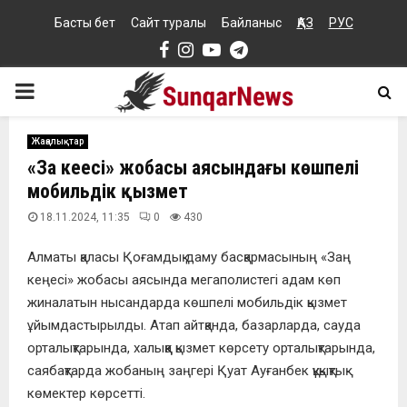
Басты бет
Сайт туралы
Байланыс
ҚАЗ
РУС
Facebook
Instagram
Youtube
Telegram
PRIMARY
MENU
Жаңалықтар
«Заң кеңесі» жобасы аясындағы көшпелі
мобильдік қызмет
18.11.2024, 11:35
0
430
Алматы қаласы Қоғамдық даму басқармасының «Заң
кеңесі» жобасы аясында мегаполистегі адам көп
жиналатын нысандарда көшпелі мобильдік қызмет
ұйымдастырылды. Атап айтқанда, базарларда, сауда
орталықтарында, халыққа қызмет көрсету орталықтарында,
саябақтарда жобаның заңгері Қуат Ауғанбек құқықтық
көмектер көрсетті.