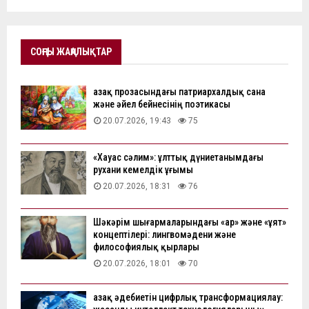
СОҢҒЫ ЖАҢАЛЫҚТАР
Қазақ прозасындағы патриархалдық сана
және әйел бейнесінің поэтикасы
20.07.2026, 19:43
75
«Хауас сәлим»: ұлттық дүниетанымдағы
рухани кемелдік ұғымы
20.07.2026, 18:31
76
Шәкәрім шығармаларындағы «ар» және «ұят»
концептілері: лингвомәдени және
философиялық қырлары
20.07.2026, 18:01
70
Қазақ әдебиетін цифрлық трансформациялау: