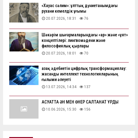
«Хауас сәлим»: ұлттық дүниетанымдағы
рухани кемелдік ұғымы
20.07.2026, 18:31
76
Шәкәрім шығармаларындағы «ар» және «ұят»
концептілері: лингвомәдени және
философиялық қырлары
20.07.2026, 18:01
70
Қазақ әдебиетін цифрлық трансформациялау:
жасанды интеллект технологияларының
ғылыми әлеуеті
13.07.2026, 14:34
137
АҚСУАТТА ӘН МЕН ӨНЕР САЛТАНАТ ҚҰРДЫ
10.06.2026, 15:30
156