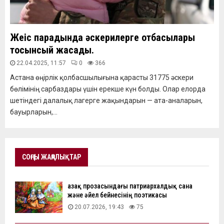
Жеңіс парадында әскерилерге отбасылары
тосынсый жасады.
22.04.2025, 11:57
0
366
Астана өңірлік қолбасшылығына қарасты 31775 әскери
бөлімінің сарбаздары үшін ерекше күн болды. Олар елорда
шетіндегі далалық лагерге жақындарын — ата-аналарын,
бауырларын,...
СОҢҒЫ ЖАҢАЛЫҚТАР
Қазақ прозасындағы патриархалдық сана
және әйел бейнесінің поэтикасы
20.07.2026, 19:43
75