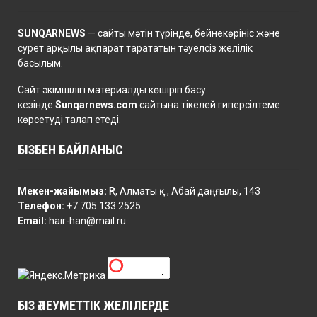
SUNQARNEWS
— сайты мәтін түрінде, бейнекөрініс және
сурет арқылы ақпарат тарататын тәуелсіз желілік
басылым.
Сайт әкімшілігі материалды көшіріп басу
кезінде
Sunqarnews.com
сайтына тікелей гиперсілтеме
көрсетуді талап етеді.
БІЗБЕН БАЙЛАНЫС
Мекен-жайымыз:
ҚР, Алматы қ., Абай даңғылы, 143
Телефон:
+7 705 133 2525
Email:
hair-han@mail.ru
БІЗ ӘЛЕУМЕТТІК ЖЕЛІЛЕРДЕ