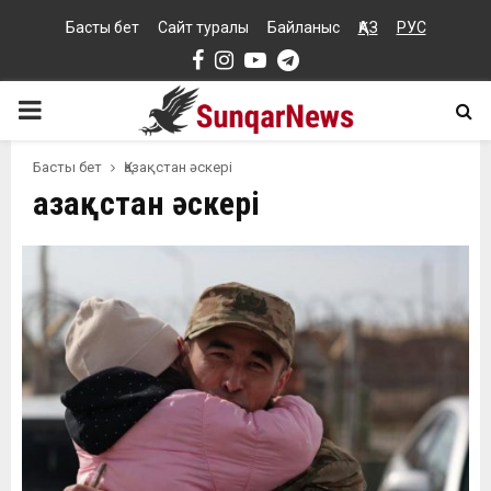
Басты бет
Сайт туралы
Байланыс
ҚАЗ
РУС
Facebook
Instagram
Youtube
Telegram
PRIMARY
MENU
Басты бет
Қазақстан әскері
Қазақстан әскері