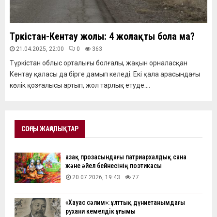
Түркістан-Кентау жолы: 4 жолақты бола ма?
21.04.2025, 22:00
0
363
Түркістан облыс орталығы болғалы, жақын орналасқан
Кентау қаласы да бірге дамып келеді. Екі қала арасындағы
көлік қозғалысы артып, жол тарлық етуде....
СОҢҒЫ ЖАҢАЛЫҚТАР
Қазақ прозасындағы патриархалдық сана
және әйел бейнесінің поэтикасы
20.07.2026, 19:43
77
«Хауас сәлим»: ұлттық дүниетанымдағы
рухани кемелдік ұғымы