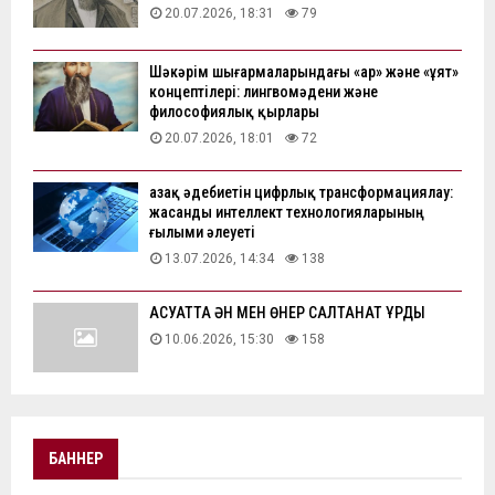
20.07.2026, 18:31
79
Шәкәрім шығармаларындағы «ар» және «ұят»
концептілері: лингвомәдени және
философиялық қырлары
20.07.2026, 18:01
72
Қазақ әдебиетін цифрлық трансформациялау:
жасанды интеллект технологияларының
ғылыми әлеуеті
13.07.2026, 14:34
138
АҚСУАТТА ӘН МЕН ӨНЕР САЛТАНАТ ҚҰРДЫ
10.06.2026, 15:30
158
БАННЕР