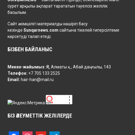
сурет арқылы ақпарат тарататын тәуелсіз желілік
басылым.
Сайт әкімшілігі материалды көшіріп басу
кезінде
Sunqarnews.com
сайтына тікелей гиперсілтеме
көрсетуді талап етеді.
БІЗБЕН БАЙЛАНЫС
Мекен-жайымыз:
ҚР, Алматы қ., Абай даңғылы, 143
Телефон:
+7 705 133 2525
Email:
hair-han@mail.ru
БІЗ ӘЛЕУМЕТТІК ЖЕЛІЛЕРДЕ
f
i
y
t