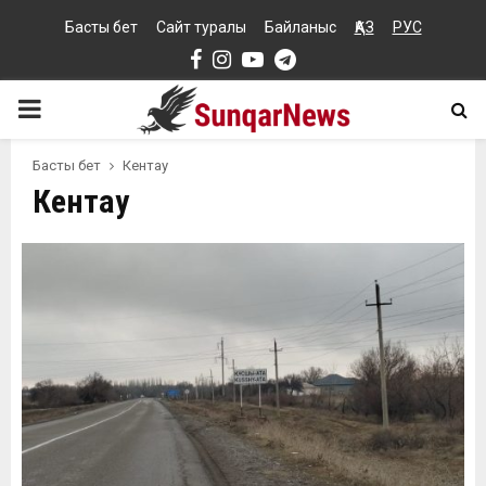
Басты бет
Сайт туралы
Байланыс
ҚАЗ
РУС
Facebook
Instagram
Youtube
Telegram
PRIMARY
MENU
Басты бет
Кентау
Кентау