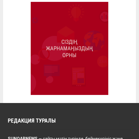
РЕДАКЦИЯ ТУРАЛЫ
SUNQARNEWS
— сайты мәтін түрінде, бейнекөрініс және