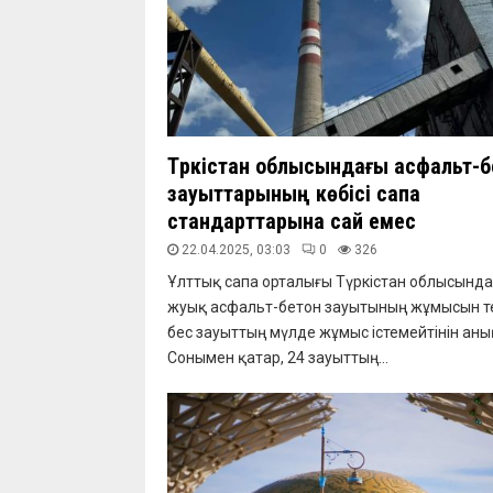
Түркістан облысындағы асфальт-б
зауыттарының көбісі сапа
стандарттарына сай емес
22.04.2025, 03:03
0
326
Ұлттық сапа орталығы Түркістан облысында
жуық асфальт-бетон зауытының жұмысын те
бес зауыттың мүлде жұмыс істемейтінін аны
Сонымен қатар, 24 зауыттың...