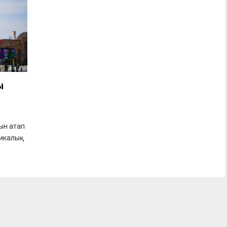
ы
ын атап
ликалық