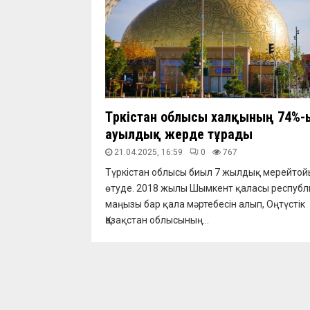
Түркістан облысы халқының 74%-
ауылдық жерде тұрады
21.04.2025, 16:59
0
767
Түркістан облысы биыл 7 жылдық мерейтой
өтуде. 2018 жылы Шымкент қаласы респуб
маңызы бар қала мәртебесін алып, Оңтүстік
Қазақстан облысының...