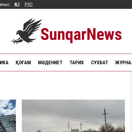
аныс
ҚАЗ
РУС
ИКА
ҚОҒАМ
МӘДЕНИЕТ
ТАРИХ
СҰХБАТ
ЖУРНАЛ