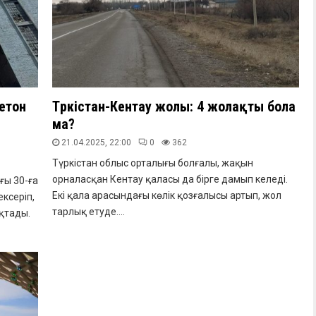
етон
Түркістан-Кентау жолы: 4 жолақты бола
ма?
21.04.2025, 22:00
0
362
Түркістан облыс орталығы болғалы, жақын
орналасқан Кентау қаласы да бірге дамып келеді.
ғы 30-ға
Екі қала арасындағы көлік қозғалысы артып, жол
ксеріп,
тарлық етуде....
қтады.