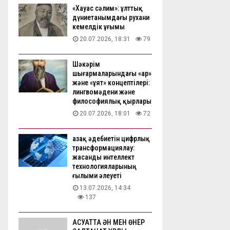
«Хауас сәлим»: ұлттық
дүниетанымдағы рухани
кемелдік ұғымы
20.07.2026, 18:31
79
Шәкәрім
шығармаларындағы «ар»
және «ұят» концептілері:
лингвомәдени және
философиялық қырлары
20.07.2026, 18:01
72
Қазақ әдебиетін цифрлық
трансформациялау:
жасанды интеллект
технологияларының
ғылыми әлеуеті
13.07.2026, 14:34
137
АҚСУАТТА ӘН МЕН ӨНЕР