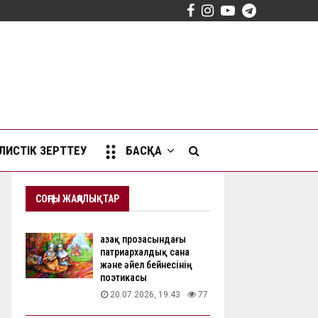
Facebook
Instagram
Youtube
Telegram
ИСТІК ЗЕРТТЕУ
БАСҚА
СОҢҒЫ ЖАҢАЛЫҚТАР
Қазақ прозасындағы
патриархалдық сана
және әйел бейнесінің
поэтикасы
20.07.2026, 19:43
77