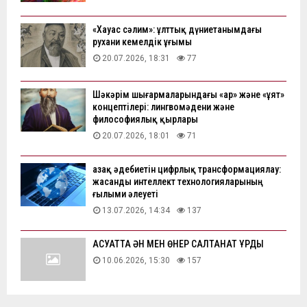
«Хауас сәлим»: ұлттық дүниетанымдағы
рухани кемелдік ұғымы
20.07.2026, 18:31
77
Шәкәрім шығармаларындағы «ар» және «ұят»
концептілері: лингвомәдени және
философиялық қырлары
20.07.2026, 18:01
71
Қазақ әдебиетін цифрлық трансформациялау:
жасанды интеллект технологияларының
ғылыми әлеуеті
13.07.2026, 14:34
137
АҚСУАТТА ӘН МЕН ӨНЕР САЛТАНАТ ҚҰРДЫ
10.06.2026, 15:30
157