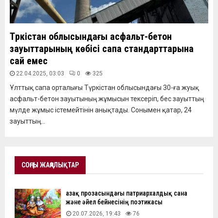
Түркістан облысындағы асфальт-бетон
зауыттарының көбісі сапа стандарттарына
сай емес
22.04.2025, 03:03
0
325
Ұлттық сапа орталығы Түркістан облысындағы 30-ға жуық
асфальт-бетон зауытының жұмысын тексеріп, бес зауыттың
мүлде жұмыс істемейтінін анықтады. Сонымен қатар, 24
зауыттың...
СОҢҒЫ ЖАҢАЛЫҚТАР
Қазақ прозасындағы патриархалдық сана
және әйел бейнесінің поэтикасы
20.07.2026, 19:43
76