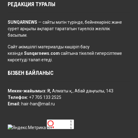
РЕДАКЦИЯ ТУРАЛЫ
SUNQARNEWS
— сайты мәтін түрінде, бейнекөрініс және
сурет арқылы ақпарат тарататын тәуелсіз желілік
басылым.
Сайт әкімшілігі материалды көшіріп басу
кезінде
Sunqarnews.com
сайтына тікелей гиперсілтеме
көрсетуді талап етеді.
БІЗБЕН БАЙЛАНЫС
Мекен-жайымыз:
ҚР, Алматы қ., Абай даңғылы, 143
Телефон:
+7 705 133 2525
Email:
hair-han@mail.ru