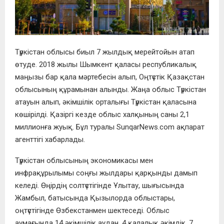
Түркістан облысы биыл 7 жылдық мерейтойын атап
өтуде. 2018 жылы Шымкент қаласы республикалық
маңызы бар қала мәртебесін алып, Оңтүстік Қазақстан
облысының құрамынан алынды. Жаңа облыс Түркістан
атауын алып, әкімшілік орталығы Түркістан қаласына
көшірілді. Қазіргі кезде облыс халқының саны 2,1
миллионға жуық. Бұл туралы SunqarNews.com ақпарат
агенттігі хабарлады.
Түркістан облысының экономикасы мен
инфрақұрылымы соңғы жылдары қарқынды дамып
келеді. Өңірдің солтүстігінде Ұлытау, шығысында
Жамбыл, батысында Қызылорда облыстары,
оңтүстігінде Өзбекстанмен шектеседі. Облыс
аумағында 14 әкімшілік аудан, 4 қалалық әкімдік, 7