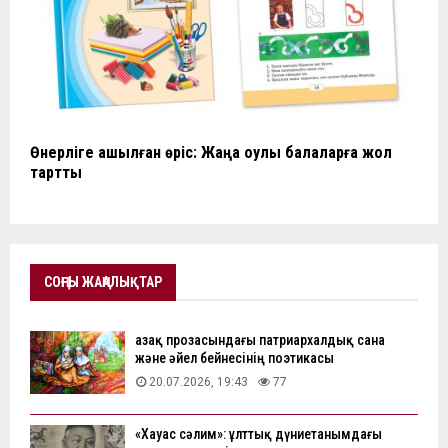
Өнерліге ашылған өріс: Жаңа оқулық балаларға жол
тартты
СОҢҒЫ ЖАҢАЛЫҚТАР
Қазақ прозасындағы патриархалдық сана
және әйел бейнесінің поэтикасы
20.07.2026, 19:43
77
«Хауас сәлим»: ұлттық дүниетанымдағы