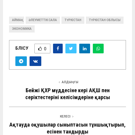
АЙМАҚ
ӘЛЕУМЕТТІК САЛА
ТҮРКІСТАН
ТҮРКІСТАН ОБЛЫСЫ
ЭКОНОМИКА
БӨЛІСУ
0
АЛДЫҢҒЫ
Бейжің ҚХР мүддесіне кері АҚШ пен
серіктестерінің келісімдеріне қарсы
КЕЛЕСІ
Ақтауда оқушылар сыныптасын тұншықтырып,
есінен тандырды