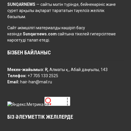
SUNQARNEWS
— сайты мәтін түрінде, бейнекөрініс және
сурет арқылы ақпарат тарататын тәуелсіз желілік
басылым.
Сайт әкімшілігі материалды көшіріп басу
кезінде
Sunqarnews.com
сайтына тікелей гиперсілтеме
көрсетуді талап етеді.
БІЗБЕН БАЙЛАНЫС
Мекен-жайымыз:
ҚР, Алматы қ., Абай даңғылы, 143
Телефон:
+7 705 133 2525
Email:
hair-han@mail.ru
БІЗ ӘЛЕУМЕТТІК ЖЕЛІЛЕРДЕ