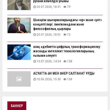
рухани кемелдік ұғымы
20.07.2026, 18:31
79
Шәкәрім шығармаларындағы «ар» және «ұят»
концептілері: лингвомәдени және
философиялық қырлары
20.07.2026, 18:01
72
Қазақ әдебиетін цифрлық трансформациялау:
жасанды интеллект технологияларының
ғылыми әлеуеті
13.07.2026, 14:34
138
АҚСУАТТА ӘН МЕН ӨНЕР САЛТАНАТ ҚҰРДЫ
10.06.2026, 15:30
158
БАННЕР