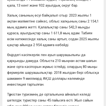
қала, 13 кент және 932 ауылдық округ бар.
Халық санының өсуі байқалып отыр: 2023 жылғы 1
ақпан мәліметіне сәйкес, облыс халқының саны 2 154,1
мың адамға жетті. Қалалықтар саны 542,3 мыңды
құраса, ауылдықтар саны 1 611,8 мың адам. Табиғи
өсім нәтижесінде халық саны артып, содан 2025 жылғы
қаңтар айында 2 954 адамға көбейді.
Өңірдегі кәсіпкерлік пен ауыл шаруашылығы да
қарқынды дамуда. Облыста 210 мыңнан астам шағын
және орта кәсіпорын жұмыс істейді, олардың 80 мыңы
фермерлік шаруашылықтар. 2018 жылдан бері облысқа
шамамен 9 миллиард АҚШ доллары көлемінде
инвестиция тартылған.
Түркістан туризмнің де орталығына айналып келеді:
шетелдік туристер саны 45 пайызға өсті. Жыл сайын