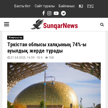
Басты бет
Сайт туралы
Байланыс
ҚАЗ
РУС
Facebook
Instagram
Youtube
Telegram
PRIMARY
MENU
Жаңалықтар
Түркістан облысы халқының 74%-ы
ауылдық жерде тұрады
21.04.2025, 16:59
0
768