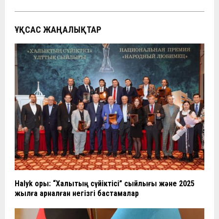
ҰҚСАС ЖАҢАЛЫҚТАР
Halyk қоры: “Халықтың сүйіктісі” сыйлығы және 2025
жылға арналған негізгі бастамалар