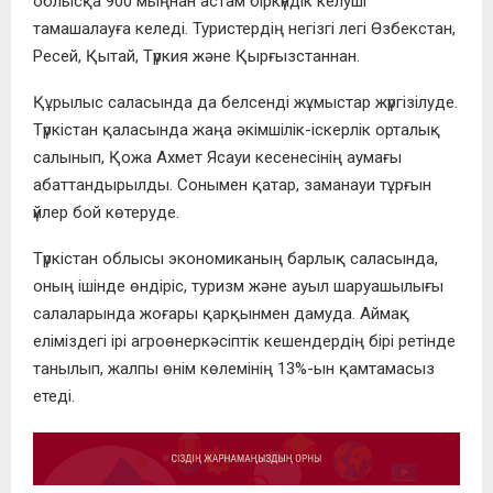
облысқа 900 мыңнан астам біркүндік келуші
тамашалауға келеді. Туристердің негізгі легі Өзбекстан,
Ресей, Қытай, Түркия және Қырғызстаннан.
Құрылыс саласында да белсенді жұмыстар жүргізілуде.
Түркістан қаласында жаңа әкімшілік-іскерлік орталық
салынып, Қожа Ахмет Ясауи кесенесінің аумағы
абаттандырылды. Сонымен қатар, заманауи тұрғын
үйлер бой көтеруде.
Түркістан облысы экономиканың барлық саласында,
оның ішінде өндіріс, туризм және ауыл шаруашылығы
салаларында жоғары қарқынмен дамуда. Аймақ
еліміздегі ірі агроөнеркәсіптік кешендердің бірі ретінде
танылып, жалпы өнім көлемінің 13%-ын қамтамасыз
етеді.