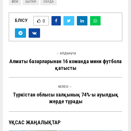
ӘЛЕМ
ҚЫТАЙ
САУДА
БӨЛІСУ
0
АЛДЫҢҒЫ
Алматы базарларынан 16 команда мини футболға
қатысты
КЕЛЕСІ
Түркістан облысы халқының 74%-ы ауылдық
жерде тұрады
ҰҚСАС ЖАҢАЛЫҚТАР