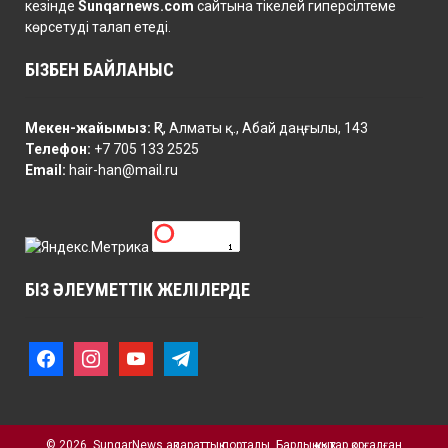
кезінде
Sunqarnews.com
сайтына тікелей гиперсілтеме
көрсетуді талап етеді.
БІЗБЕН БАЙЛАНЫС
Мекен-жайымыз:
ҚР, Алматы қ., Абай даңғылы, 143
Телефон:
+7 705 133 2525
Email:
hair-han@mail.ru
БІЗ ӘЛЕУМЕТТІК ЖЕЛІЛЕРДЕ
f
i
y
t
a
n
o
e
c
s
u
l
e
t
t
e
b
a
u
g
o
© 2026. SunqarNews ақпараттық порталы. Барлық құқықтар қорғалған
g
b
r