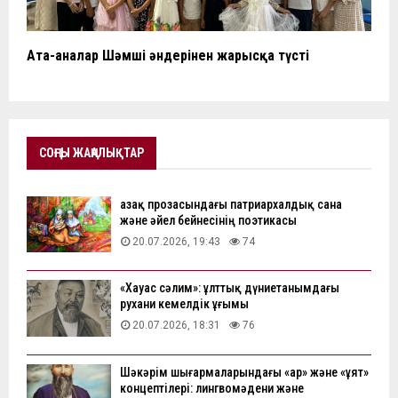
Ата-аналар Шәмші әндерінен жарысқа түсті
СОҢҒЫ ЖАҢАЛЫҚТАР
Қазақ прозасындағы патриархалдық сана
және әйел бейнесінің поэтикасы
20.07.2026, 19:43
74
«Хауас сәлим»: ұлттық дүниетанымдағы
рухани кемелдік ұғымы
20.07.2026, 18:31
76
Шәкәрім шығармаларындағы «ар» және «ұят»
концептілері: лингвомәдени және