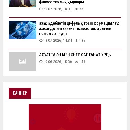
философиялық қырлары
20.07.2026, 18:01
68
Қазақ әдебиетін цифрлық трансформациялау:
жасанды интеллект технологияларының
ғылыми әлеуеті
13.07.2026, 14:34
135
АҚСУАТТА ӘН МЕН ӨНЕР САЛТАНАТ ҚҰРДЫ
10.06.2026, 15:30
156
БАННЕР