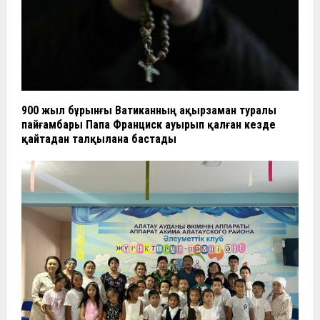
900 жыл бұрынғы Ватиканның ақырзаман туралы
пайғамбары Папа Франциск ауырып қалған кезде
қайтадан талқылана бастады