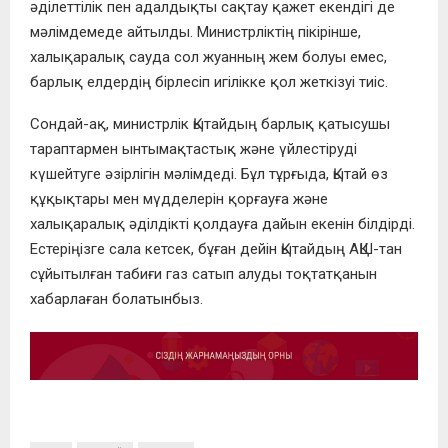
әділеттілік пен адалдықты сақтау қажет екендігі де
мәлімдемеде айтылды. Министрліктің пікірінше,
халықаралық сауда сол жуанның жем болуы емес,
барлық елдердің бірлесіп игілікке қол жеткізуі тиіс.
Сондай-ақ, министрлік Қытайдың барлық қатысушы
тараптармен ынтымақтастық және үйлестіруді
күшейтуге әзірлігін мәлімдеді. Бұл тұрғыда, Қытай өз
құқықтары мен мүдделерін қорғауға және
халықаралық әділдікті қолдауға дайын екенін білдірді.
Естеріңізге сала кетсек, бұған дейін Қытайдың АҚШ-тан
сұйытылған табиғи газ сатып алуды тоқтатқанын
хабарлаған болатынбыз.