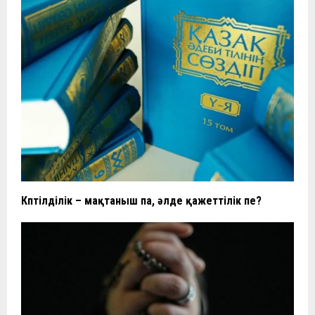
Көптілділік – мақтаныш па, әлде қажеттілік пе?