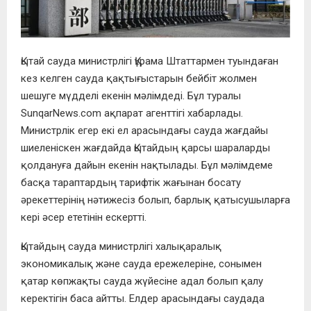
Қытай сауда министрлігі Құрама Штаттармен туындаған
кез келген сауда қақтығыстарын бейбіт жолмен
шешуге мүдделі екенін мәлімдеді. Бұл туралы
SunqarNews.com ақпарат агенттігі хабарлады.
Министрлік егер екі ел арасындағы сауда жағдайы
шиеленіскен жағдайда Қытайдың қарсы шараларды
қолдануға дайын екенін нақтылады. Бұл мәлімдеме
басқа тараптардың тарифтік жағынан босату
әрекеттерінің нәтижесіз болып, барлық қатысушыларға
кері әсер ететінін ескертті.
Қытайдың сауда министрлігі халықаралық
экономикалық және сауда ережелеріне, сонымен
қатар көпжақты сауда жүйесіне адал болып қалу
керектігін баса айтты. Елдер арасындағы саудада