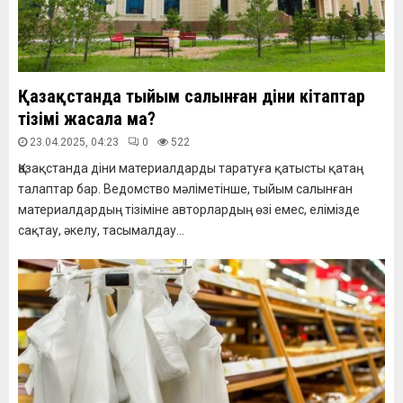
Қазақстанда тыйым салынған діни кітаптар
тізімі жасала ма?
23.04.2025, 04:23
0
522
Қазақстанда діни материалдарды таратуға қатысты қатаң
талаптар бар. Ведомство мәліметінше, тыйым салынған
материалдардың тізіміне авторлардың өзі емес, елімізде
сақтау, әкелу, тасымалдау...