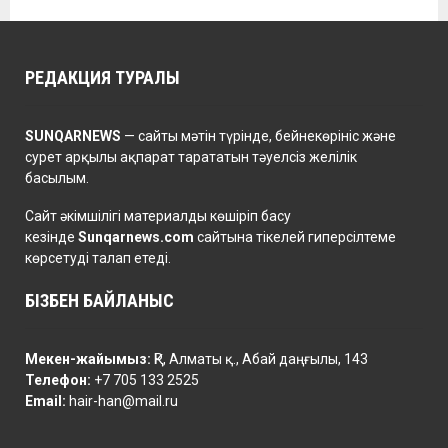
РЕДАКЦИЯ ТУРАЛЫ
SUNQARNEWS
— сайты мәтін түрінде, бейнекөрініс және
сурет арқылы ақпарат тарататын тәуелсіз желілік
басылым.
Сайт әкімшілігі материалды көшіріп басу
кезінде
Sunqarnews.com
сайтына тікелей гиперсілтеме
көрсетуді талап етеді.
БІЗБЕН БАЙЛАНЫС
Мекен-жайымыз:
ҚР, Алматы қ., Абай даңғылы, 143
Телефон:
+7 705 133 2525
Email:
hair-han@mail.ru