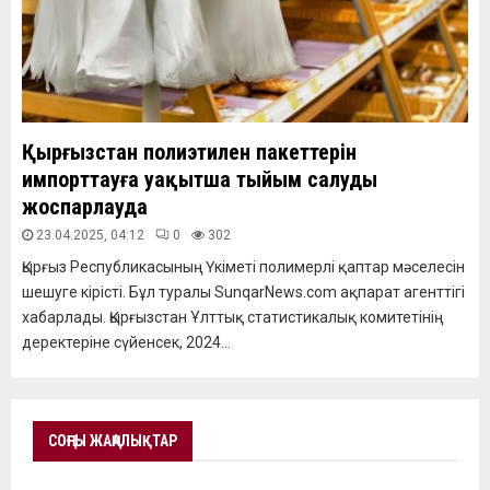
Қырғызстан полиэтилен пакеттерін
импорттауға уақытша тыйым салуды
жоспарлауда
23.04.2025, 04:12
0
302
Қырғыз Республикасының Үкіметі полимерлі қаптар мәселесін
шешуге кірісті. Бұл туралы SunqarNews.com ақпарат агенттігі
хабарлады. Қырғызстан Ұлттық статистикалық комитетінің
деректеріне сүйенсек, 2024...
СОҢҒЫ ЖАҢАЛЫҚТАР