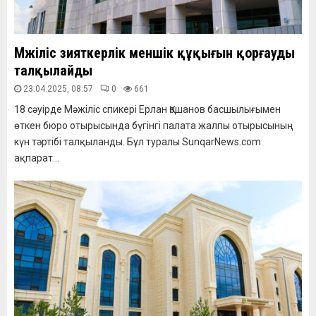
Мәжіліс зияткерлік меншік құқығын қорғауды
талқылайды
23.04.2025, 08:57
0
661
18 сәуірде Мәжіліс спикері Ерлан Қошанов басшылығымен
өткен бюро отырысында бүгінгі палата жалпы отырысының
күн тәртібі талқыланды. Бұл туралы SunqarNews.com
ақпарат...