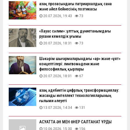
Қазақ прозасындағы патриархалдық сана
және әйел бейнесінің поэтикасы
20.07.2026, 19:43
73
«Хауас сәлим»: ұлттық дүниетанымдағы
рухани кемелдік ұғымы
20.07.2026, 18:31
73
Шәкәрім шығармаларындағы «ар» және «ұят»
концептілері: лингвомәдени және
философиялық қырлары
20.07.2026, 18:01
67
Қазақ әдебиетін цифрлық трансформациялау:
жасанды интеллект технологияларының
ғылыми әлеуеті
13.07.2026, 14:34
131
АҚСУАТТА ӘН МЕН ӨНЕР САЛТАНАТ ҚҰРДЫ
10.06.2026, 15:30
156