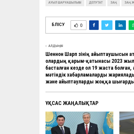
АУЫЛ ШАРУАШЫЛЫҒЫ
ДЕПУТАТ
ЗАҢ
ЗАҢ 
БӨЛІСУ
0
АЛДЫҢҒЫ
Шеннон Шарп өзінің айыптаушысын а
олардың қарым-қатынасы 2023 жы
басталған кезде ол 19 жаста болған
мәтіндік хабарламаларды жариялад
және айыптауларды жоққа шығарды
ҰҚСАС ЖАҢАЛЫҚТАР