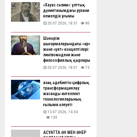
«Хауас сәлим»: ұлттық
дүниетанымдағы рухани
кемелдік ұғымы
20.07.2026, 18:31
80
Шәкәрім
шығармаларындағы «ар»
және «ұят» концептілері:
лингвомәдени және
философиялық қырлары
20.07.2026, 18:01
73
Қазақ әдебиетін цифрлық
трансформациялау:
жасанды интеллект
технологияларының
ғылыми әлеуеті
13.07.2026, 14:34
139
АҚСУАТТА ӘН МЕН ӨНЕР