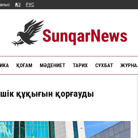
аныс
ҚАЗ
РУС
ИКА
ҚОҒАМ
МӘДЕНИЕТ
ТАРИХ
СҰХБАТ
ЖУРНАЛ
еншік құқығын қорғауды