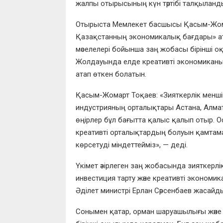
жалпы отырысының күн тәртібі талқыланды
Отырыста Мемлекет басшысы Қасым-Жомар
Қазақстанның экономикалық бағдары» атт
мәселелері бойынша заң жобасы бірінші
Жолдауында елде креативті экономиканы д
атап өткен болатын.
Қасым-Жомарт Тоқаев: «Зияткерлік меншік 
индустрияның орталықтары Астана, Алма
өңірлер бұл бағытта қалыс қалып отыр.
креативті орталықтардың болуын қамтама
көрсетуді міндеттейміз», — деді.
Үкімет әзірлеген заң жобасында зияткерл
инвестиция тарту және креативті экономик
Әділет министрі Ерлан Сәрсенбаев жасайд
Сонымен қатар, орман шаруашылығы және