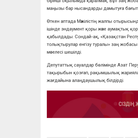
бірінші оқылымда қаралмақ. Бұл заң жо
маңызы бар нысандарды дамытуға бағытт
Өткен аптада Мәжілістің жалпы отырысын
ішінде эндаумент қоры және аумақтық қор
қабылдады. Сондай-ақ, «Қазақстан Респу
толықтырулар енгізу туралы» заң жобасы
мәселесі шешілді.
Депутаттық сауалдар бөлімінде Азат Пе
тақырыбын қозғап, рақымшылық жариялау
жағдайына алаңдаушылық білдірді.