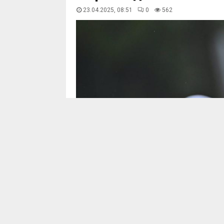
23.04.2025, 08:51
0
563