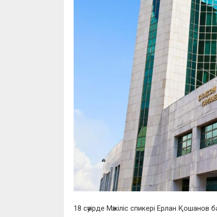
18 сәуірде Мәжіліс спикері Ерлан Қошано