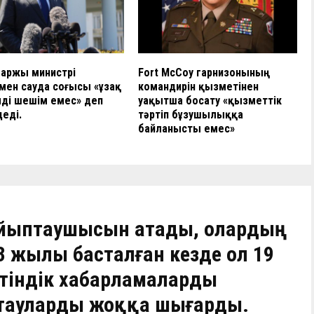
аржы министрі
Fort McCoy гарнизонының
ен сауда соғысы «ұзақ
командирін қызметінен
ді шешім емес» деп
уақытша босату «қызметтік
еді.
тәртіп бұзушылыққа
байланысты емес»
айыптаушысын атады, олардың
 жылы басталған кезде ол 19
әтіндік хабарламаларды
тауларды жоққа шығарды.