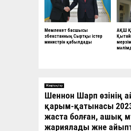
Мемлекет басшысы
АҚШ Қ
Өзбекстанның Сыртқы істер
Қытайм
министрін қабылдады
мерзім
мәлімд
Жаңалықтар
Шеннон Шарп өзінің 
қарым-қатынасы 2023
жаста болған, ашық м
жариялады және айып