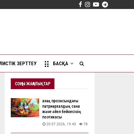
Facebook
Instagram
Youtube
Telegram
ИСТІК ЗЕРТТЕУ
БАСҚА
СОҢҒЫ ЖАҢАЛЫҚТАР
Қазақ прозасындағы
патриархалдық сана
және әйел бейнесінің
поэтикасы
20.07.2026, 19:43
78