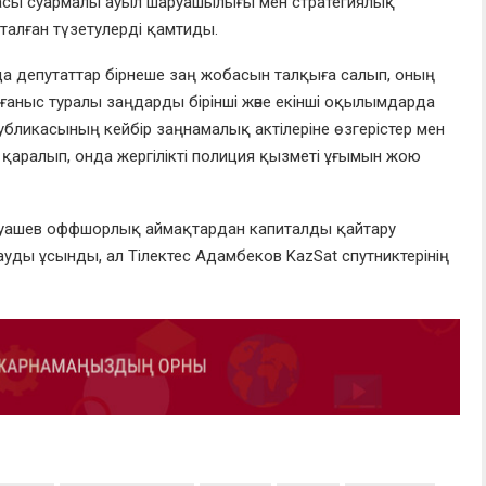
басы суармалы ауыл шаруашылығы мен стратегиялық
алған түзетулерді қамтиды.
да депутаттар бірнеше заң жобасын талқыға салып, оның
ғаныс туралы заңдарды бірінші және екінші оқылымдарда
бликасының кейбір заңнамалық актілеріне өзгерістер мен
 қаралып, онда жергілікті полиция қызметі ұғымын жою
руашев оффшорлық аймақтардан капиталды қайтару
ды ұсынды, ал Тілектес Адамбеков KazSat спутниктерінің