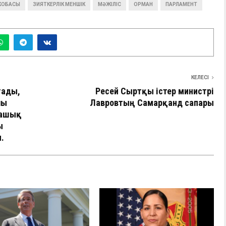
ЖОБАСЫ
ЗИЯТКЕРЛІК МЕНШІК
МӘЖІЛІС
ОРМАН
ПАРЛАМЕНТ
КЕЛЕСІ
тады,
Ресей Сыртқы істер министрі
лы
Лавровтың Самарқанд сапары
, ашық
ы
.