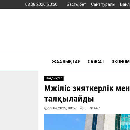
08.08.2026, 23:50
Басты бет
Сайт туралы
Байл
ЖАҢАЛЫҚТАР
САЯСАТ
ЭКОНОМ
Жаңалықтар
Мәжіліс зияткерлік м
талқылайды
23.04.2025, 08:57
0
667