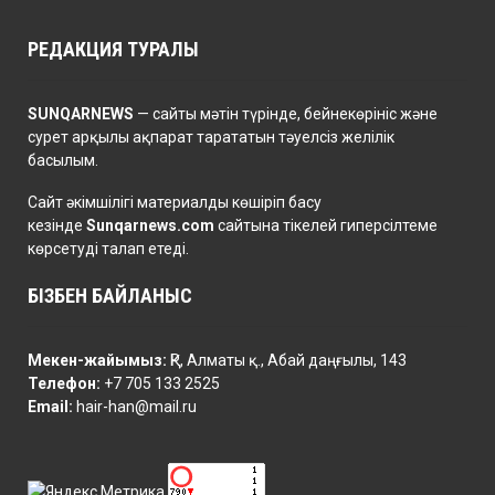
РЕДАКЦИЯ ТУРАЛЫ
SUNQARNEWS
— сайты мәтін түрінде, бейнекөрініс және
сурет арқылы ақпарат тарататын тәуелсіз желілік
басылым.
Сайт әкімшілігі материалды көшіріп басу
кезінде
Sunqarnews.com
сайтына тікелей гиперсілтеме
көрсетуді талап етеді.
БІЗБЕН БАЙЛАНЫС
Мекен-жайымыз:
ҚР, Алматы қ., Абай даңғылы, 143
Телефон:
+7 705 133 2525
Email:
hair-han@mail.ru