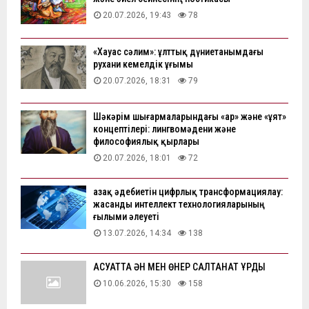
20.07.2026, 19:43
78
«Хауас сәлим»: ұлттық дүниетанымдағы
рухани кемелдік ұғымы
20.07.2026, 18:31
79
Шәкәрім шығармаларындағы «ар» және «ұят»
концептілері: лингвомәдени және
философиялық қырлары
20.07.2026, 18:01
72
Қазақ әдебиетін цифрлық трансформациялау:
жасанды интеллект технологияларының
ғылыми әлеуеті
13.07.2026, 14:34
138
АҚСУАТТА ӘН МЕН ӨНЕР САЛТАНАТ ҚҰРДЫ
10.06.2026, 15:30
158