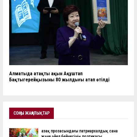
Алматыда атақты ақын Ақұштап
Бақтыгерейқызының 80 жылдығы атап өтілді
СОҢҒЫ ЖАҢАЛЫҚТАР
Қазақ прозасындағы патриархалдық сана
және әйел бейнесінің поэтикасы