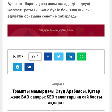
Адвокат Шарптың заң аясында әділдік іздеуді
жалғастыратынын және бұл іс бойынша шынайы
әділеттің орнауына сенетінін хабарлады.
БӨЛІСУ
0
АЛДЫҢҒЫ
Трамптың мамырдағы Сауд Арабиясы, Қатар
және БАӘ сапары: SEO талаптарына сай басты
ақпарат