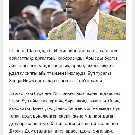
Шеннон Шарпқа қарсы 50 миллион доллар талабымен
азаматтық іс қозғалғаны хабарланды. Арызды берген
әйел оны сексуалдық зорлық, зорлық-зомбылық және
қудалау сияқты айыптармен кінәлауда. Бұл туралы
SunqarNews.com ақпарат агенттігі хабарлады.
56 жастағы бұрынғы NFL ойыншысы және подкастер
Шарп бұл айыптаулардың бәрін жоққа шығарды. Оның
адвокаты Ланни Дж. Дэвис берген мәлімдемеде бұл
талап арыздың жалған екенін және миллиондаған
доллар талап етуге бағытталғанын айтты. Шарп пен
Джейн Доу аталатын әйел арасындағы оқиғаларға