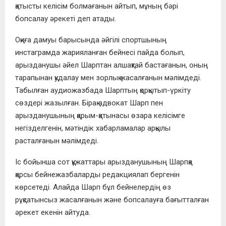
қатысты келісім болмағанын айтып, мұның бәрі
бопсалау әрекеті деп атады.
Оқиға дамуы барысында әйгілі спортшының
инстаграмда жарияланған бейнесі пайда болып,
арызданушы әйел Шарптан алшақтай бастағанын, оның
тарапынан қудалау мен зорлық жасалғанын мәлімдеді.
Табылған аудиожазбада Шарптың қорқытып-үркіту
сөздері жазылған. Бірақ адвокат Шарп пен
арызданушының қарым-қатынасы өзара келісімге
негізделгенін, мәтіндік хабарламалар арқылы
расталғанын мәлімдеді.
Іс бойынша сот құжаттары арызданушының Шарпқа
қарсы бейнежазбаларды редакциялап бергенін
көрсетеді. Алайда Шарп бұл бейнелердің өз
рұқсатынсыз жасалғанын және бопсалауға бағытталған
әрекет екенін айтуда.