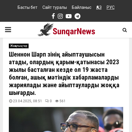
Басты бет
Сайт туралы
Байланыс
ҚАЗ
РУС
Facebook
Instagram
Youtube
Telegram
PRIMARY
MENU
Жаңалықтар
Шеннон Шарп өзінің айыптаушысын
атады, олардың қарым-қатынасы 2023
жылы басталған кезде ол 19 жаста
болған, ашық мәтіндік хабарламаларды
жариялады және айыптауларды жоққа
шығарды.
23.04.2025, 08:51
0
561