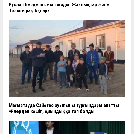
Руслан Берденов есін жиды: Жаңалықтар және
Толығырақ Ақпарат
Маңғыстауда Сайөтес ауылының тұрғындары апатты
үйлерден көшіп, қиындыққа тап болды