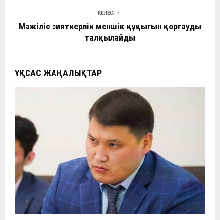
КЕЛЕСІ
Мәжіліс зияткерлік меншік құқығын қорғауды
талқылайды
ҰҚСАС ЖАҢАЛЫҚТАР