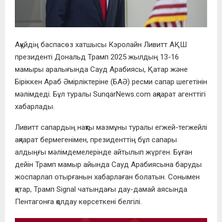
Ақүйдің баспасөз хатшысы Кэролайн Ливитт АҚШ
президенті Дональд Трамп 2025 жылдың 13-16
мамыры аралығында Сауд Арабиясы, Қатар және
Біріккен Араб Әмірліктеріне (БАӘ) ресми сапар шегетінін
мәлімдеді. Бұл туралы SunqarNews.com ақпарат агенттігі
хабарлады.
Ливитт сапардың нақты мазмұны туралы егжей-тегжейлі
ақпарат бермегенімен, президенттің бұл сапары
алдыңғы мәлімдемелерінде айтылып жүрген. Бұған
дейін Трамп мамыр айында Сауд Арабиясына баруды
жоспарлап отырғанын хабарлаған болатын. Сонымен
қатар, Трамп Signal чатындағы дау-дамай аясында
Пентагонға қолдау көрсеткені белгілі.