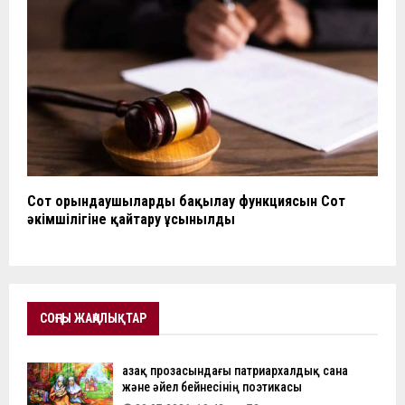
Сот орындаушыларды бақылау функциясын Сот
әкімшілігіне қайтару ұсынылды
СОҢҒЫ ЖАҢАЛЫҚТАР
Қазақ прозасындағы патриархалдық сана
және әйел бейнесінің поэтикасы