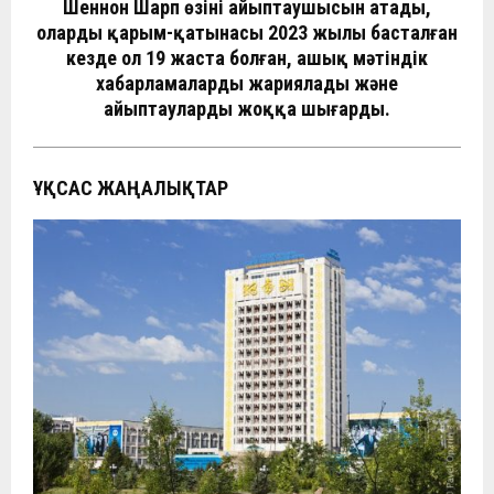
Шеннон Шарп өзінің айыптаушысын атады,
олардың қарым-қатынасы 2023 жылы басталған
кезде ол 19 жаста болған, ашық мәтіндік
хабарламаларды жариялады және
айыптауларды жоққа шығарды.
ҰҚСАС ЖАҢАЛЫҚТАР