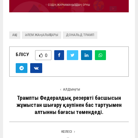
АҚШ
ӘЛЕМ ЖАҢАЛЫҚТАРЫ
ДОНАЛЬД ТРАМП
БӨЛІСУ
0
АЛДЫҢҒЫ
Трамптың Федералдық резервтің басшысын
жұмыстан шығару қаупінен бас тартуымен
алтынның бағасы төмендеді.
КЕЛЕСІ