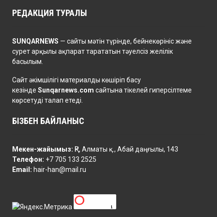
РЕДАКЦИЯ ТУРАЛЫ
SUNQARNEWS
— сайты мәтін түрінде, бейнекөрініс және
сурет арқылы ақпарат тарататын тәуелсіз желілік
басылым.
Сайт әкімшілігі материалды көшіріп басу
кезінде
Sunqarnews.com
сайтына тікелей гиперсілтеме
көрсетуді талап етеді.
БІЗБЕН БАЙЛАНЫС
Мекен-жайымыз:
ҚР, Алматы қ., Абай даңғылы, 143
Телефон:
+7 705 133 2525
Email:
hair-han@mail.ru