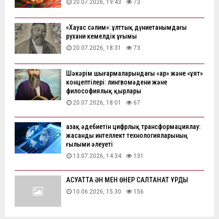
20.07.2026, 19:43
73
«Хауас сәлим»: ұлттық дүниетанымдағы
рухани кемелдік ұғымы
20.07.2026, 18:31
73
Шәкәрім шығармаларындағы «ар» және «ұят»
концептілері: лингвомәдени және
философиялық қырлары
20.07.2026, 18:01
67
Қазақ әдебиетін цифрлық трансформациялау:
жасанды интеллект технологияларының
ғылыми әлеуеті
13.07.2026, 14:34
131
АҚСУАТТА ӘН МЕН ӨНЕР САЛТАНАТ ҚҰРДЫ
10.06.2026, 15:30
156