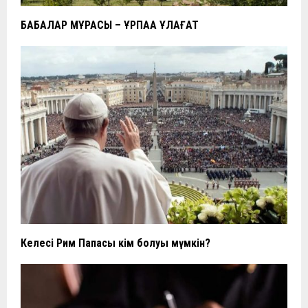
БАБАЛАР МҰРАСЫ – ҰРПАҚҚА ҰЛАҒАТ
Келесі Рим Папасы кім болуы мүмкін?