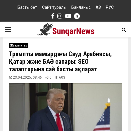
Басты бет
Сайт туралы
Байланыс
ҚАЗ
РУС
Facebook
Instagram
Youtube
Telegram
PRIMARY
MENU
Жаңалықтар
Трамптың мамырдағы Сауд Арабиясы,
Қатар және БАӘ сапары: SEO
талаптарына сай басты ақпарат
23.04.2025, 08:46
0
603