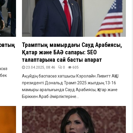
ровтың
Трамптың мамырдағы Сауд Арабиясы,
Қатар және БАӘ сапары: SEO
талаптарына сай басты ақпарат
23.04.2025, 08:46
0
605
асөз
збек
Ақүйдің баспасөз хатшысы Кэролайн Ливитт АҚШ
президенті Дональд Трамп 2025 жылдың 13-16
мамыры аралығында Сауд Арабиясы, Қатар және
Біріккен Араб Әмірліктеріне...