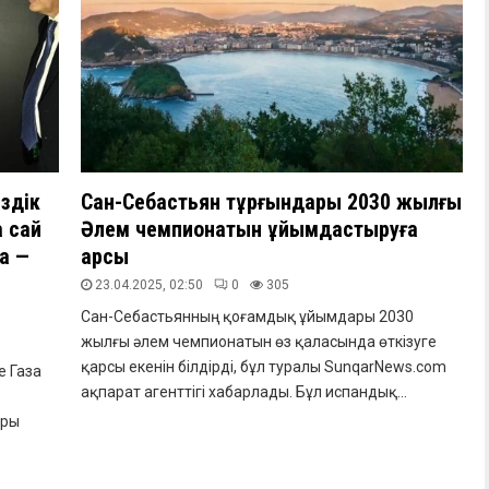
здік
Сан-Себастьян тұрғындары 2030 жылғы
 сай
Әлем чемпионатын ұйымдастыруға
за —
қарсы
23.04.2025, 02:50
0
305
Сан-Себастьянның қоғамдық ұйымдары 2030
жылғы әлем чемпионатын өз қаласында өткізуге
қарсы екенін білдірді, бұл туралы SunqarNews.com
е Газа
ақпарат агенттігі хабарлады. Бұл испандық...
ары