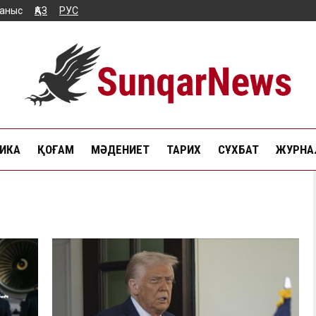
аныс
ҚАЗ
РУС
ИКА
ҚОҒАМ
МӘДЕНИЕТ
ТАРИХ
СҰХБАТ
ЖУРНАЛ