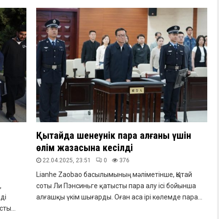
Қытайда шенеунік пара алғаны үшін
өлім жазасына кесілді
22.04.2025, 23:51
0
376
Lianhe Zaobao басылымының мәліметінше, Қытай
,
соты Ли Пэнсиньге қатысты пара алу ісі бойынша
ді
алғашқы үкім шығарды. Оған аса ірі көлемде пара...
ты...