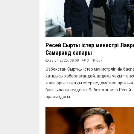
Ресей Сыртқы істер министрі Лав
Самарқанд сапары
23.04.2025, 09:09
0
667
Өзбекстан Сыртқы істер министрлігінің басп
хатшысы хабарлағандай, алдағы уақытта ө
және орыс сыртқы істер ведомстволарының
басшылары кездесіп, Өзбекстан мен Ресей
арасындағы...