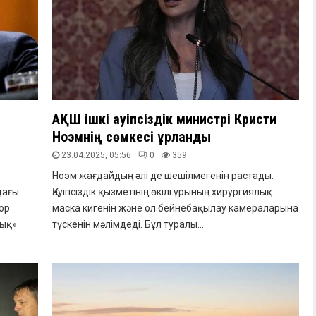
АҚШ ішкі қауіпсіздік министрі Кристи
Ноэмнің сөмкесі ұрланды
23.04.2025, 05:56
0
359
Ноэм жағдайдың әлі де шешілмегенін растады.
дағы
Қауіпсіздік қызметінің өкілі ұрының хирургиялық
ор
маска кигенін және ол бейнебақылау камераларына
лық»
түскенін мәлімдеді. Бұл туралы...