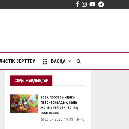
Facebook
Instagram
Youtube
Telegram
ИСТІК ЗЕРТТЕУ
БАСҚА
СОҢҒЫ ЖАҢАЛЫҚТАР
Қазақ прозасындағы
патриархалдық сана
және әйел бейнесінің
поэтикасы
20.07.2026, 19:43
76