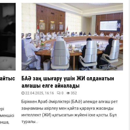
қайтыс
БАӘ заң шығару үшін ЖИ қолданатын
алғашқы елге айналады
22.04.2025, 16:16
0
352
Біріккен Араб Әмірліктері (БАӘ) әлемде алғаш рет
заңнаманы әзірлеу мен қайта қарауға жасанды
ері
интеллект (ЖИ) қатысатын жүйені іске қосты. Бұл
мекшісі
туралы...
ынша,