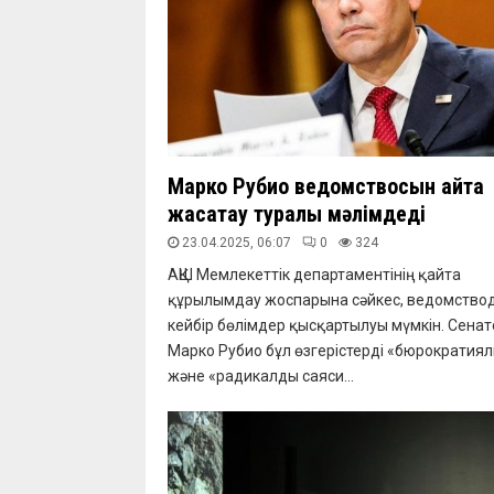
Марко Рубио ведомствосын қайта
жасақтау туралы мәлімдеді
23.04.2025, 06:07
0
324
АҚШ Мемлекеттік департаментінің қайта
құрылымдау жоспарына сәйкес, ведомство
кейбір бөлімдер қысқартылуы мүмкін. Сенат
Марко Рубио бұл өзгерістерді «бюрократия
және «радикалды саяси...