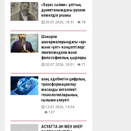
«Хауас сәлим»: ұлттық
дүниетанымдағы рухани
кемелдік ұғымы
20.07.2026, 18:31
78
Шәкәрім
шығармаларындағы «ар»
және «ұят» концептілері:
лингвомәдени және
философиялық қырлары
20.07.2026, 18:01
71
Қазақ әдебиетін цифрлық
трансформациялау:
жасанды интеллект
технологияларының
ғылыми әлеуеті
13.07.2026, 14:34
137
АҚСУАТТА ӘН МЕН ӨНЕР