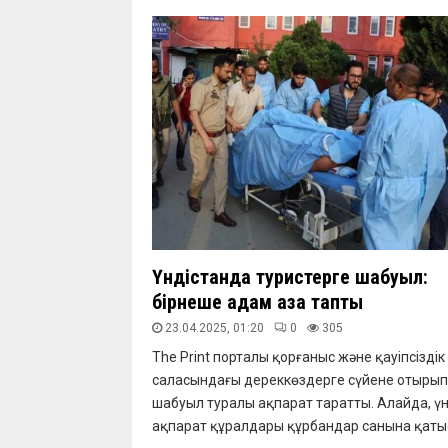
Үндістанда туристерге шабуыл:
бірнеше адам қаза тапты
23.04.2025, 01:20
0
305
The Print порталы қорғаныс және қауіпсіздік
саласындағы дереккөздерге сүйене отырып
шабуыл туралы ақпарат таратты. Алайда, үн
ақпарат құралдары құрбандар санына қатыс