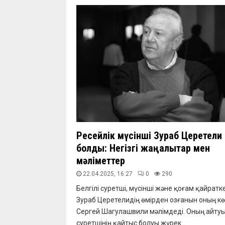
Ресейлік мүсінші Зураб Церетели 
болды: Негізгі жаңалықтар мен
мәліметтер
22.04.2025, 16:27
0
290
Белгілі суретші, мүсінші және қоғам қайратк
Зураб Церетелидің өмірден озғанын оның кө
Сергей Шагулашвили мәлімдеді. Оның айту
суретшінің қайтыс болуы жүрек...