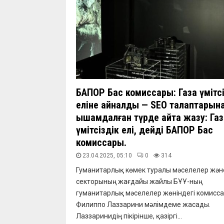
БАПОР Бас комиссары: Газа үмітсі
еліне айналды — SEO талаптарына
ықшамдалған түрде қайта жазу: Га
үмітсіздік елі, дейді БАПОР Бас
комиссары.
23.04.2025, 05:10
0
314
Гуманитарлық көмек туралы мәселелер жән
секторының жағдайы жайлы БҰҰ-ның
гуманитарлық мәселелер жөніндегі комисс
Филиппо Лаззарини мәлімдеме жасады.
Лаззаринидің пікірінше, қазіргі...