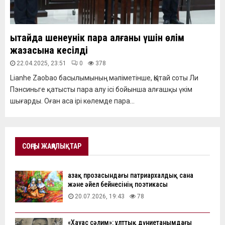
Қытайда шенеунік пара алғаны үшін өлім
жазасына кесілді
22.04.2025, 23:51
0
378
Lianhe Zaobao басылымының мәліметінше, Қытай соты Ли
Пэнсиньге қатысты пара алу ісі бойынша алғашқы үкім
шығарды. Оған аса ірі көлемде пара...
СОҢҒЫ ЖАҢАЛЫҚТАР
Қазақ прозасындағы патриархалдық сана
және әйел бейнесінің поэтикасы
20.07.2026, 19:43
78
«Хауас сәлим»: ұлттық дүниетанымдағы