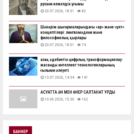
рухани кемелдік ұғымы
20.07.2026, 18:31
82
Шәкәрім шығармаларындағы «ар» және «ұят»
концептілері: лингвомәдени және
философиялық қырлары
20.07.2026, 18:01
74
Қазақ әдебиетін цифрлық трансформациялау:
жасанды интеллект технологияларының
ғылыми әлеуеті
13.07.2026, 14:34
141
АҚСУАТТА ӘН МЕН ӨНЕР САЛТАНАТ ҚҰРДЫ
10.06.2026, 15:30
162
БАННЕР