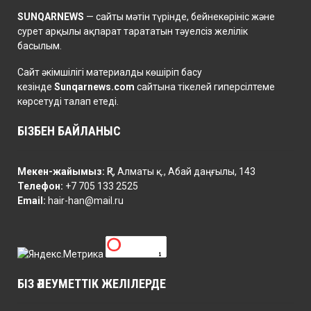
SUNQARNEWS
— сайты мәтін түрінде, бейнекөрініс және
сурет арқылы ақпарат тарататын тәуелсіз желілік
басылым.
Сайт әкімшілігі материалды көшіріп басу
кезінде
Sunqarnews.com
сайтына тікелей гиперсілтеме
көрсетуді талап етеді.
БІЗБЕН БАЙЛАНЫС
Мекен-жайымыз:
ҚР, Алматы қ., Абай даңғылы, 143
Телефон:
+7 705 133 2525
Email:
hair-han@mail.ru
БІЗ ӘЛЕУМЕТТІК ЖЕЛІЛЕРДЕ