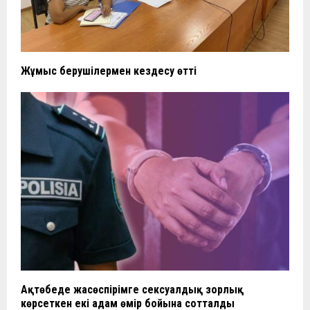
Жұмыс берушілермен кездесу өтті
Ақтөбеде жасөспірімге сексуалдық зорлық
көрсеткен екі адам өмір бойына сотталды