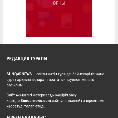
РЕДАКЦИЯ ТУРАЛЫ
SUNQARNEWS
— сайты мәтін түрінде, бейнекөрініс және
сурет арқылы ақпарат тарататын тәуелсіз желілік
басылым.
Сайт әкімшілігі материалды көшіріп басу
кезінде
Sunqarnews.com
сайтына тікелей гиперсілтеме
көрсетуді талап етеді.
БІЗБЕН БАЙЛАНЫС