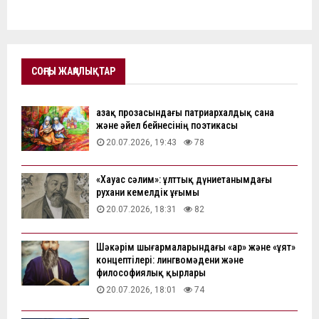
СОҢҒЫ ЖАҢАЛЫҚТАР
Қазақ прозасындағы патриархалдық сана
және әйел бейнесінің поэтикасы
20.07.2026, 19:43
78
«Хауас сәлим»: ұлттық дүниетанымдағы
рухани кемелдік ұғымы
20.07.2026, 18:31
82
Шәкәрім шығармаларындағы «ар» және «ұят»
концептілері: лингвомәдени және
философиялық қырлары
20.07.2026, 18:01
74