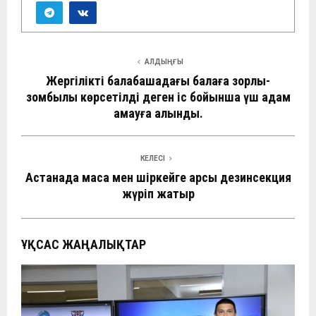
АЛДЫҢҒЫ
Жергілікті балабақшадағы балаға зорлық-
зомбылық көрсетілді деген іс бойынша үш адам
қамауға алынды.
КЕЛЕСІ
Астанада маса мен шіркейге қарсы дезинсекция
жүріп жатыр
ҰҚСАС ЖАҢАЛЫҚТАР