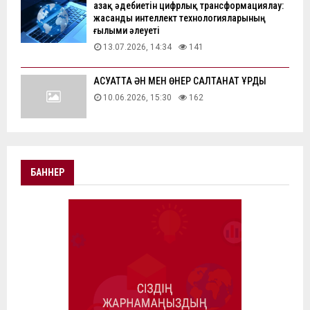
Қазақ әдебиетін цифрлық трансформациялау:
жасанды интеллект технологияларының
ғылыми әлеуеті
13.07.2026, 14:34
141
АҚСУАТТА ӘН МЕН ӨНЕР САЛТАНАТ ҚҰРДЫ
10.06.2026, 15:30
162
БАННЕР