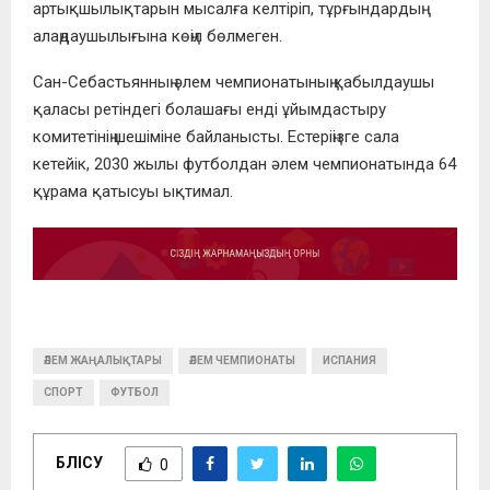
артықшылықтарын мысалға келтіріп, тұрғындардың
алаңдаушылығына көңіл бөлмеген.
Сан-Себастьянның әлем чемпионатының қабылдаушы
қаласы ретіндегі болашағы енді ұйымдастыру
комитетінің шешіміне байланысты. Естеріңізге сала
кетейік, 2030 жылы футболдан әлем чемпионатында 64
құрама қатысуы ықтимал.
ӘЛЕМ ЖАҢАЛЫҚТАРЫ
ӘЛЕМ ЧЕМПИОНАТЫ
ИСПАНИЯ
СПОРТ
ФУТБОЛ
БӨЛІСУ
0