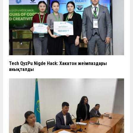
Tech QyzPu Nigde Hack: Хакатон жеңімпаздары
анықталды