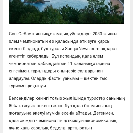
Сан-Себастьянның қоғамдық ұйымдары 2030 жылғы
әлем чемпионатын өз қаласында өткізуге қарсы
екенін білдірді, бұл туралы SunqarNews.com ақпарат
агенттігі хабарлады. Бұл испандық қала әлем
чемпионатын қабылдайтын 11 қаланың қатарына
енгенімен, тұрғындары оның теріс салдарынан
алаңдаулы. Олардың басты уайымы – шектен тыс
туризмнің асқынуы.
Белсенділер кейінгі тоғыз жыл ішінде туристер санының
80%-ға жуық өскенін және бұл қала болмысының
жоғалуына әкелуі мүмкін екенін айтады. Дегенмен,
қала әкімдігі чемпионаттың өткізілуінің экономикалық
және халықаралық беделді арттыратын