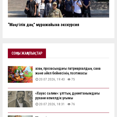
“Мәңгілік даңқ” мұражайына экскурсия
СОҢҒЫ ЖАҢАЛЫҚТАР
Қазақ прозасындағы патриархалдық сана
және әйел бейнесінің поэтикасы
20.07.2026, 19:43
75
«Хауас сәлим»: ұлттық дүниетанымдағы
рухани кемелдік ұғымы
20.07.2026, 18:31
76