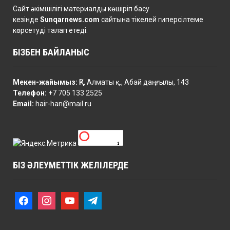
Сайт әкімшілігі материалды көшіріп басу
кезінде
Sunqarnews.com
сайтына тікелей гиперсілтеме
көрсетуді талап етеді.
БІЗБЕН БАЙЛАНЫС
Мекен-жайымыз:
ҚР, Алматы қ., Абай даңғылы, 143
Телефон:
+7 705 133 2525
Email:
hair-han@mail.ru
БІЗ ӘЛЕУМЕТТІК ЖЕЛІЛЕРДЕ
f
i
y
t
a
n
o
e
c
s
u
l
e
t
t
e