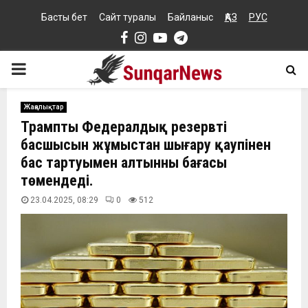
Басты бет
Сайт туралы
Байланыс
ҚАЗ
РУС
Facebook
Instagram
Youtube
Telegram
PRIMARY
MENU
Жаңалықтар
Трамптың Федералдық резервтің
басшысын жұмыстан шығару қаупінен
бас тартуымен алтынның бағасы
төмендеді.
23.04.2025, 08:29
0
512