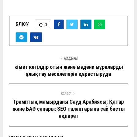
БӨЛІСУ
0
АЛДЫҢҒЫ
Үкімет көгілдір отын және мәдени мұраларды
ұлықтау мәселелерін қарастыруда
КЕЛЕСІ
Трамптың мамырдағы Сауд Арабиясы, Қатар
және БАӘ сапары: SEO талаптарына сай басты
ақпарат