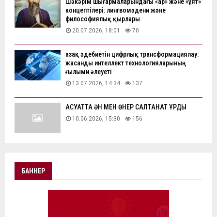
Шәкәрім шығармаларындағы «ар» және «ұят»
концептілері: лингвомәдени және
философиялық қырлары
20.07.2026, 18:01
70
Қазақ әдебиетін цифрлық трансформациялау:
жасанды интеллект технологияларының
ғылыми әлеуеті
13.07.2026, 14:34
137
АҚСУАТТА ӘН МЕН ӨНЕР САЛТАНАТ ҚҰРДЫ
10.06.2026, 15:30
156
БАННЕР