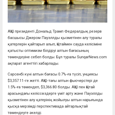
АҚШ президенті Дональд Трамп Федералдық резерв
басшысы Джером Пауэллды қызметінен алу туралы
қатерлерін қайтарып алып, Қытаймен сауда келісіміне
қатысты оптимизм білдіруі алтын бағасының
төмендеуіне себеп болды. Бұл туралы SunqarNews.com
ақпарат агенттігі хабарлады.
Сәрсенбі күні алтын бағасы 0.7%-ға түсіп, унциясы
$3,357.11-ге жетті. АҚШ-тағы алтын фьючерстері де
1.5%-ға төмендеп, $3,366.80 болды. АҚШ пен Қытай
арасындағы келіссөздерге үміт арту және Пауэллды
қызметінен алу қатерінің жойылуы алтын нарығында
қысқа мерзімді перспективада айтарлықтай
төмендеуге әкелді.