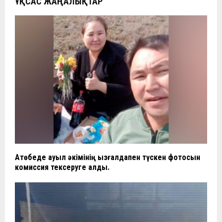
ҰҚСАС ЖАҢАЛЫҚТАР
Ақтөбеде ауыл әкімінің қызғалдақпен түскен фотосын
комиссия тексеруге алды.