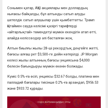
Сонымен қатар, АҚШ акциялары мен доллардың
нығаюы байқалды, бұл алтынды сатып алуды
шетелдік сатып алушылар үшін қымбаттатты. Трамп
Қытаймен сауда келісімі қазіргі тарифтерді
«айтарлықтай» төмендетуі мүмкін екендігін атап өтті,
алайда келіссөздер әлі басталған жоқ.
Алтын биылғы жылы 28-ші рекордтық деңгейге жетті,
бағасы алғаш рет $3,500-ге дейін көтерілді. JP Morgan
келесі жылы алтынның бағасы унциясына $4,000
белесін бағындыруы мүмкін екенін болжады.
Күміс 0.5%-ға өсіп, унциясы $32.67 болды, платина мен
палладий бағалары тиісінше 0.2%-ға арзандап, $956.53
және $933.72 құрады.