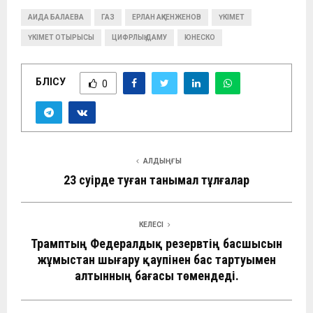
АИДА БАЛАЕВА
ГАЗ
ЕРЛАН АҚКЕНЖЕНОВ
ҮКІМЕТ
ҮКІМЕТ ОТЫРЫСЫ
ЦИФРЛЫҚ ДАМУ
ЮНЕСКО
БӨЛІСУ
0
АЛДЫҢҒЫ
23 сәуірде туған танымал тұлғалар
КЕЛЕСІ
Трамптың Федералдық резервтің басшысын
жұмыстан шығару қаупінен бас тартуымен
алтынның бағасы төмендеді.