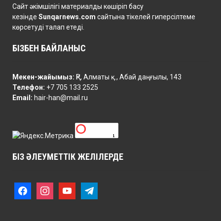
Сайт әкімшілігі материалды көшіріп басу
кезінде
Sunqarnews.com
сайтына тікелей гиперсілтеме
көрсетуді талап етеді.
БІЗБЕН БАЙЛАНЫС
Мекен-жайымыз:
ҚР, Алматы қ., Абай даңғылы, 143
Телефон:
+7 705 133 2525
Email:
hair-han@mail.ru
БІЗ ӘЛЕУМЕТТІК ЖЕЛІЛЕРДЕ
f
i
y
t
a
n
o
e
c
s
u
l
e
t
t
e