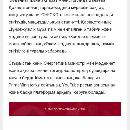
Мәдениет және ақпарат министрі Аида Балаева
Қазақстанның тарихи-мәдени мұрасын сақтау,
жаңғырту және ЮНЕСКО тізіміне жаңа нысандарды
енгізудің маңыздылығын атап өтті. Қазақстанның
Дүниежүзілік мұра тізіміне енгізілген 6 табиғи және
мәдени нысан туралы айтып, «Хандар шежіресі»
қолжазбасының «Әлем жады» халықаралық тізіміне
енгізілгені туралы хабарлады.
Отырыстан кейін Энергетика министрі мен Мәдениет
және ақпарат министрі журналистердің сұрақтарына
жауап берді. Үкімет отырысының жазбаларын
PrimeMinister.kz сайтынан, YouTube ресми арнасынан
және басқа платформа арқылы көруге болады.