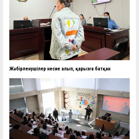
Жәбірленушілер несие алып, қарызға батқан