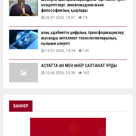
концептілері: лингвомәдени және
философиялық қырлары
20.07.2026, 18:01
74
Қазақ әдебиетін цифрлық трансформациялау:
жасанды интеллект технологияларының
ғылыми әлеуеті
13.07.2026, 14:34
141
АҚСУАТТА ӘН МЕН ӨНЕР САЛТАНАТ ҚҰРДЫ
10.06.2026, 15:30
162
БАННЕР