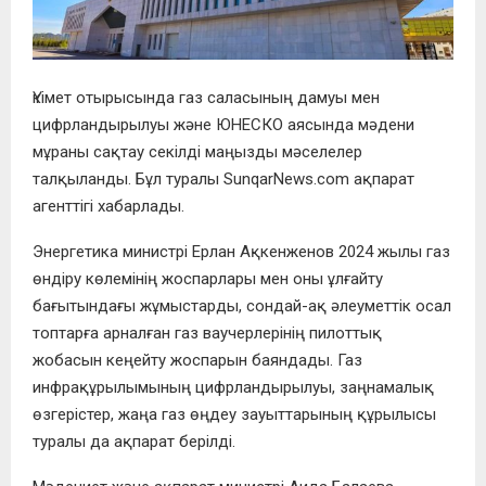
Үкімет отырысында газ саласының дамуы мен
цифрландырылуы және ЮНЕСКО аясында мәдени
мұраны сақтау секілді маңызды мәселелер
талқыланды. Бұл туралы SunqarNews.com ақпарат
агенттігі хабарлады.
Энергетика министрі Ерлан Ақкенженов 2024 жылы газ
өндіру көлемінің жоспарлары мен оны ұлғайту
бағытындағы жұмыстарды, сондай-ақ әлеуметтік осал
топтарға арналған газ ваучерлерінің пилоттық
жобасын кеңейту жоспарын баяндады. Газ
инфрақұрылымының цифрландырылуы, заңнамалық
өзгерістер, жаңа газ өңдеу зауыттарының құрылысы
туралы да ақпарат берілді.