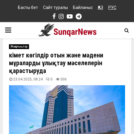
Басты бет
Сайт туралы
Байланыс
ҚАЗ
РУС
Facebook
Instagram
Youtube
Telegram
PRIMARY
MENU
Жаңалықтар
Үкімет көгілдір отын және мәдени
мұраларды ұлықтау мәселелерін
қарастыруда
23.04.2025, 08:24
0
506