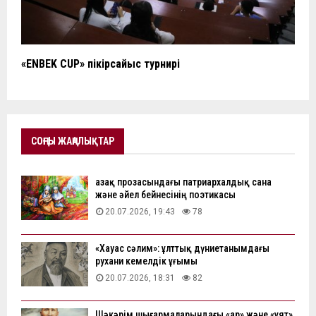
«ENBEK CUP» пікірсайыс турнирі
СОҢҒЫ ЖАҢАЛЫҚТАР
Қазақ прозасындағы патриархалдық сана
және әйел бейнесінің поэтикасы
20.07.2026, 19:43
78
«Хауас сәлим»: ұлттық дүниетанымдағы
рухани кемелдік ұғымы
20.07.2026, 18:31
82
Шәкәрім шығармаларындағы «ар» және «ұят»