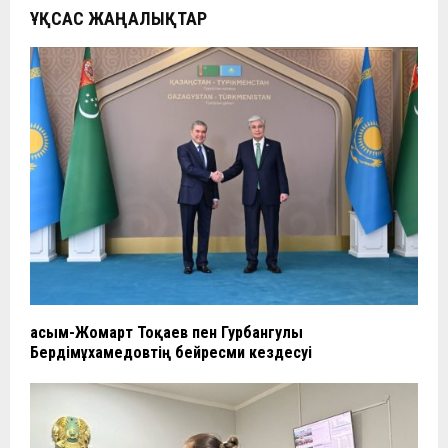
ҰҚСАС ЖАҢАЛЫҚТАР
Қасым-Жомарт Тоқаев пен Гурбангулы
Бердімұхамедовтің бейресми кездесуі