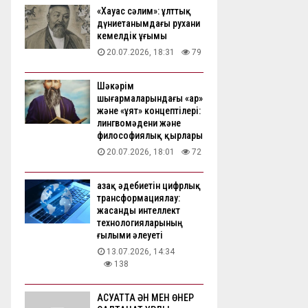
«Хауас сәлим»: ұлттық
дүниетанымдағы рухани
кемелдік ұғымы
20.07.2026, 18:31
79
Шәкәрім
шығармаларындағы «ар»
және «ұят» концептілері:
лингвомәдени және
философиялық қырлары
20.07.2026, 18:01
72
Қазақ әдебиетін цифрлық
трансформациялау:
жасанды интеллект
технологияларының
ғылыми әлеуеті
13.07.2026, 14:34
138
АҚСУАТТА ӘН МЕН ӨНЕР