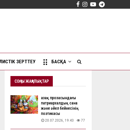
Facebook
Instagram
Youtube
Telegram
ИСТІК ЗЕРТТЕУ
БАСҚА
СОҢҒЫ ЖАҢАЛЫҚТАР
Қазақ прозасындағы
патриархалдық сана
және әйел бейнесінің
поэтикасы
20.07.2026, 19:43
77