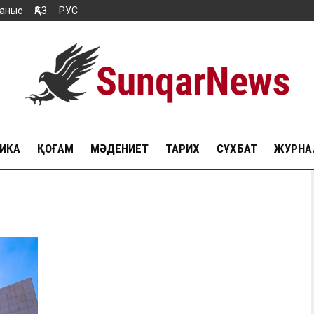
аныс
ҚАЗ
РУС
ИКА
ҚОҒАМ
МӘДЕНИЕТ
ТАРИХ
СҰХБАТ
ЖУРНАЛ