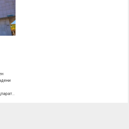
ен
әдени
парат...