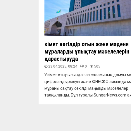
Үкімет көгілдір отын және мәдени
мұраларды ұлықтау мәселелерін
қарастыруда
23.04.2025, 08:24
0
505
Үкімет отырысында газ саласының дамуы м
цифрландырылуы және ЮНЕСКО аясында м
мұраны сақтау секілді маңызды мәселелер
талқыланды. Бұл туралы SunqarNews.com ақ