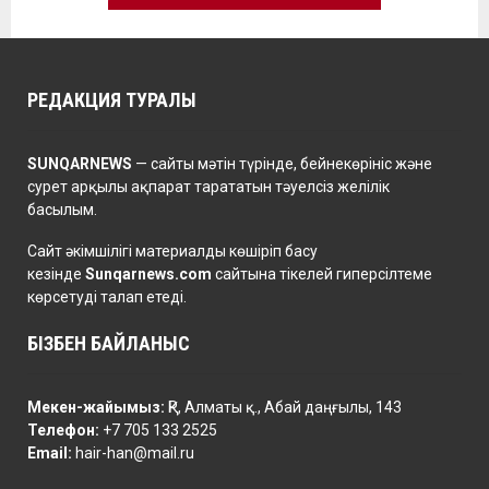
РЕДАКЦИЯ ТУРАЛЫ
SUNQARNEWS
— сайты мәтін түрінде, бейнекөрініс және
сурет арқылы ақпарат тарататын тәуелсіз желілік
басылым.
Сайт әкімшілігі материалды көшіріп басу
кезінде
Sunqarnews.com
сайтына тікелей гиперсілтеме
көрсетуді талап етеді.
БІЗБЕН БАЙЛАНЫС
Мекен-жайымыз:
ҚР, Алматы қ., Абай даңғылы, 143
Телефон:
+7 705 133 2525
Email:
hair-han@mail.ru