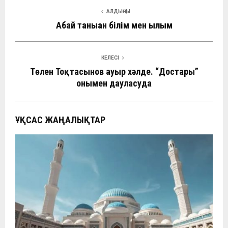
АЛДЫҢҒЫ
Абай таныған білім мен ғылым
КЕЛЕСІ
Төлен Тоқтасынов ауыр хәлде. “Достары”
онымен дауласуда
ҰҚСАС ЖАҢАЛЫҚТАР