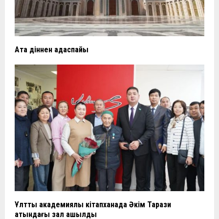
Ата діннен адаспайық
Ұлттық академиялық кітапханада Әкім Тарази
атындағы зал ашылды