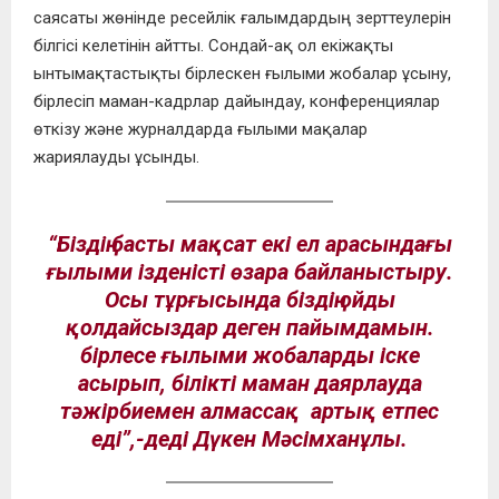
саясаты жөнінде ресейлік ғалымдардың зерттеулерін
білгісі келетінін айтты. Сондай-ақ ол екіжақты
ынтымақтастықты бірлескен ғылыми жобалар ұсыну,
бірлесіп маман-кадрлар дайындау, конференциялар
өткізу және журналдарда ғылыми мақалар
жариялауды ұсынды.
“Біздің басты мақсат екі ел арасындағы
ғылыми ізденісті өзара байланыстыру.
Осы тұрғысында біздің ойды
қолдайсыздар деген пайымдамын.
бірлесе ғылыми жобаларды іске
асырып, білікті маман даярлауда
тәжірбиемен алмассақ артық етпес
еді”,-деді Дүкен Мәсімханұлы.