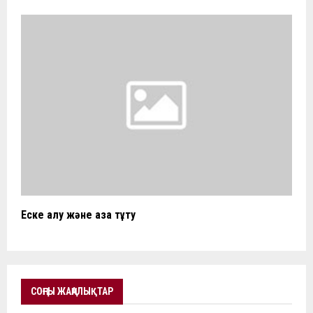
Еске алу және аза тұту
СОҢҒЫ ЖАҢАЛЫҚТАР