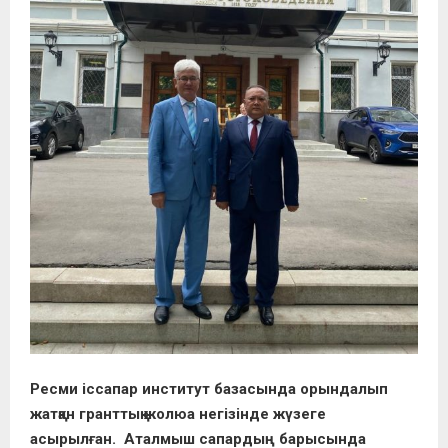
Ресми іссапар институт базасында орындалып
жатқан гранттық жолюа негізінде жүзеге
асырылған. Аталмыш сапардың барысында