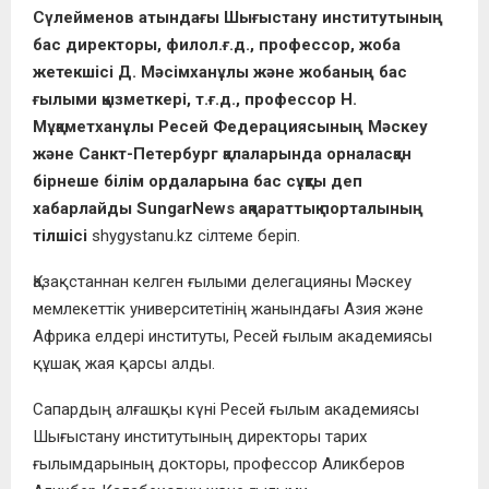
Сүлейменов атындағы Шығыстану институтының
бас директоры, филол.ғ.д., профессор, жоба
жетекшісі Д. Мәсімханұлы және жобаның бас
ғылыми қызметкері, т.ғ.д., профессор Н.
Мұқаметханұлы Ресей Федерациясының Мәскеу
және Санкт-Петербург қалаларында орналасқан
бірнеше білім ордаларына бас сұқты деп
хабарлайды SungarNews ақпараттық порталының
тілшісі
shygystanu.kz сілтеме беріп.
Қазақстаннан келген ғылыми делегацияны Мәскеу
мемлекеттік университетінің жанындағы Азия және
Африка елдері институты, Ресей ғылым академиясы
құшақ жая қарсы алды.
Сапардың алғашқы күні Ресей ғылым академиясы
Шығыстану институтының директоры тарих
ғылымдарының докторы, профессор Аликберов