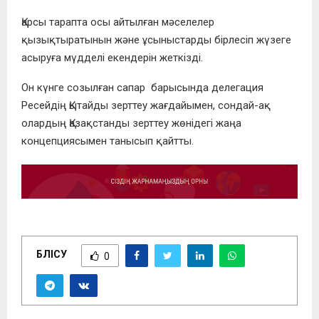
Қарсы тарапта осы айтылған мәселелер
қызықтыратынын және ұсыныстарды бірлесіп жүзеге
асыруға мүдделі екендерін жеткізді.
Он күнге созылған сапар барысында делегация
Ресейдің Қытайды зерттеу жағдайымен, сондай-ақ
олардың Қазақстанды зерттеу жөнідегі жаңа
концепциясымен танысып қайтты.
БӨЛІСУ
0