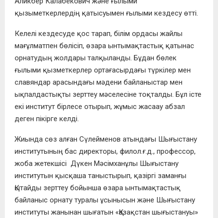
Аликбер Калабекович және ғылыми
қызыметкерлердің қатысуымен ғылыми кездесу өтті.
Келелі кездесуде қос тарап, білім ордасы жайлы
мағұлматпен бөлісіп, өзара ынтымақтастық қатынас
орнатудың жолдары талқыланды. Бұдан бөлек
ғылыми қызметкерлер ортағасырдағы түркілер мен
славяндар арасындағы мәдени байланыстар мен
ықпалдастықты зерттеу мәселесіне тоқталды. Бұл істе
екі институт бірлесе отырып, жұмыс жасаау абзал
деген пікірге келді.
Жиында сөз алған Сүлейменов атындағы Шығыстану
институтының бас директоры, филол.ғ.д., профессор,
жоба жетекшісі Дүкен Мәсімханұлы Шығыстану
институтын қысқаша таныстырып, қазіргі заманғы
Қытайды зерттеу бойынша өзара ынтымақтастық
байланыс орнату туралы ұсынысын және Шығыстану
институты жанынан шығатын «Қазақстан шығыстануы»