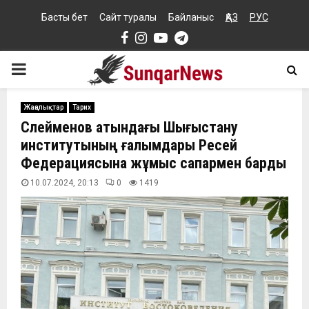
Басты бет
Сайт туралы
Байланыс
ҚАЗ
РУС
Facebook
Instagram
Youtube
Telegram
PRIMARY
MENU
Жаңалықтар
Тарих
Сүлейменов атындағы Шығыстану
институтының ғалымдары Ресей
Федерациясына жұмыс сапармен барды
10.07.2024, 20:13
0
1419