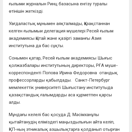
ғылыми журналын Ринц базасына енгізу туралы
өтінішін жеткізді.
Уағдаластық мұнымен аяқталмады, Қазақстаннан
келген ғылымыи делегация мүшелері Ресей ғылым
академиясы Қытай және қазіргі заманғы Азия
институтына да бас сұқты.
Сонымен қатар, Ресей ғылым академиясы Шығыс
қолжазбалары институтының директоры, РҒА мүше-
корреспонденті Попова Ирина Федоровна отандық
профессорларды қабылдады. Санкт-Петербург
мемлекеттік университеті Шығыстану институтыда
қазақстандық ғалымдарды аса құрметпен қарсы
алды.
Мұндағы келелі бас қосуда Д. Мәсімханұлы
қытайтанудің еліміздегі маңыздылығын айта келіп,
ҚКП-ның этникалық азшылықтарға қолданып отырған