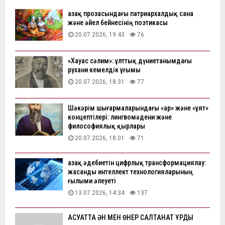
Қазақ прозасындағы патриархалдық сана
және әйел бейнесінің поэтикасы
20.07.2026, 19:43
76
«Хауас сәлим»: ұлттық дүниетанымдағы
рухани кемелдік ұғымы
20.07.2026, 18:31
77
Шәкәрім шығармаларындағы «ар» және «ұят»
концептілері: лингвомәдени және
философиялық қырлары
20.07.2026, 18:01
71
Қазақ әдебиетін цифрлық трансформациялау:
жасанды интеллект технологияларының
ғылыми әлеуеті
13.07.2026, 14:34
137
АҚСУАТТА ӘН МЕН ӨНЕР САЛТАНАТ ҚҰРДЫ