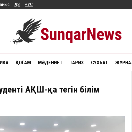
аныс
ҚАЗ
РУС
ИКА
ҚОҒАМ
МӘДЕНИЕТ
ТАРИХ
СҰХБАТ
ЖУРНАЛ
денті АҚШ-қа тегін білім