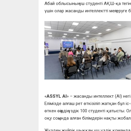
Абай облысының үш студенті АҚШ-қа тегін
үшін олар жасанды интеллектті меңгеруге 
«
ASSYL AI
» – жасанды интеллект (AI) нег
Елімізде алғаш рет өткізіліп жатқан бұл і
өткен өңірдің үздік 100 студенті қатысты. Ол
оқу соңында алған білімдерін нақты жоб
Жүзден жүйрік шыққан үш үздік команда