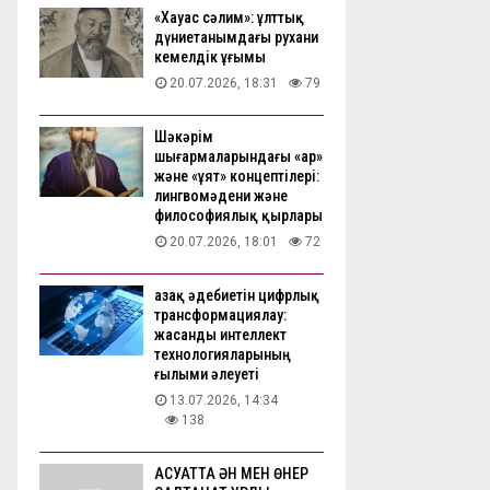
«Хауас сәлим»: ұлттық
дүниетанымдағы рухани
кемелдік ұғымы
20.07.2026, 18:31
79
Шәкәрім
шығармаларындағы «ар»
және «ұят» концептілері:
лингвомәдени және
философиялық қырлары
20.07.2026, 18:01
72
Қазақ әдебиетін цифрлық
трансформациялау:
жасанды интеллект
технологияларының
ғылыми әлеуеті
13.07.2026, 14:34
138
АҚСУАТТА ӘН МЕН ӨНЕР