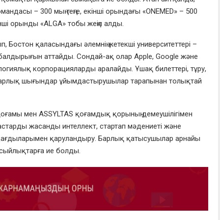
андасы – 300 мың теңге, екінші орындағы «ONEMED» – 500
інші орынды «ALGA» тобы жеңіп алды.
п, Бостон қаласындағы әлемнің жетекші университеттері –
табалдырығын аттайды. Сондай-ақ олар Apple, Google және
ологиялық корпорацияларды аралайды. Ұшақ билеттері, тұру,
н барлық шығындар ұйымдастырушылар тарапынан толықтай
 қоғамы мен ASSYLTAS қоғамдық қорының демеушілігімен
жастарды жасанды интеллект, стартап мәдениеті және
 дағдыларымен қаруландыру. Барлық қатысушылар арнайы
 сыйлықтарға ие болды.