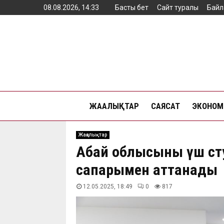
08.08.2026, 14:33
Басты бет
Сайт туралы
Байл
ЖАҢАЛЫҚТАР
САЯСАТ
ЭКОНОМ
Жаңалықтар
Абай облысының үш сту
сапарымен аттанады
12.05.2025, 18:49
0
817