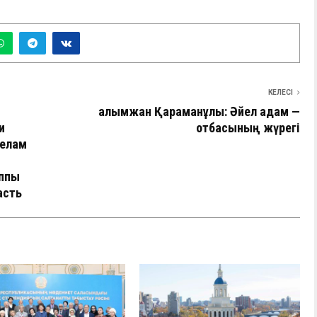
КЕЛЕСІ
Ғалымжан Қараманұлы: Әйел адам —
и
отбасының жүрегі
делам
уппы
асть