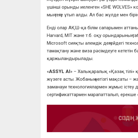
үшінші орынды иеленген «SHE WOLVES» ком
мың теңге ұтып алды. Ал бас жүлде мен бір
Енді олар АҚШ-қа білім сапарымен аттаны
Harvard, MIT және т.б. оқу орындарының 
Microsoft сияқты әлемдік деңгейдегі техн
тамақтану және виза рәсімдеуге кететі
қаржыландырылады.
«
ASSYL AI
» – Халықаралық «Қазақ тілі»
жүзеге асты. Жобаның негізгі мақсаты – 
заманауи технологиялармен жұмыс істеу
сертификаттармен марапатталып, ерекше