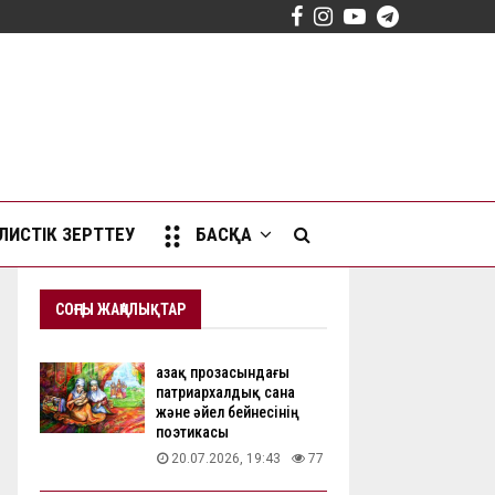
Facebook
Instagram
Youtube
Telegram
ИСТІК ЗЕРТТЕУ
БАСҚА
СОҢҒЫ ЖАҢАЛЫҚТАР
Қазақ прозасындағы
патриархалдық сана
және әйел бейнесінің
поэтикасы
20.07.2026, 19:43
77