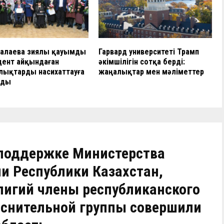
Балаева зиялы қауымды
Гарвард университеті Трамп
дент айқындаған
әкімшілігін сотқа берді:
лықтарды насихаттауға
жаңалықтар мен мәліметтер
рды
и поддержке Министерства
и Республики Казахстан,
лигий члены республиканского
снительной группы совершили