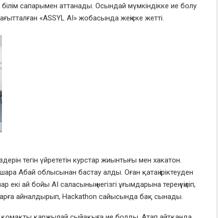
 білім сапарымен аттанады. Осындай мүмкіндікке ие болу
бағытталған «ASSYL AI» жобасында жеңіске жетті.
іздерін тегін үйрететін курстар жиынтығы мен хакатон.
с-шара Абай облысынан бастау алды. Оған қатаң іріктеуден
ар екі ай бойы AI саласының негізгі ұғымдарына терең үңіліп,
аларға айналдырып, Hackathon сайысында бақ сынады.
 қомақты қаржылай сыйақыға ие болды. Атап айтқанда,