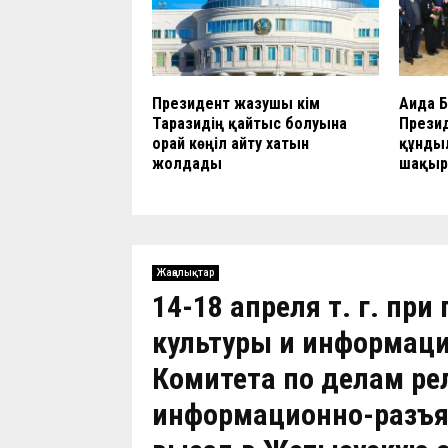
Президент жазушы Әкім
Аида 
Таразидің қайтыс болуына
Прези
орай көңіл айту хатын
құнды
жолдады
шақы
Жаңалықтар
14-18 апреля т. г. пр
культуры и информаци
Комитета по делам ре
информационно-разъя