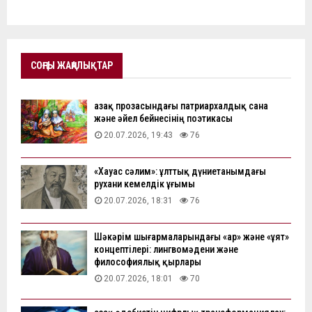
СОҢҒЫ ЖАҢАЛЫҚТАР
Қазақ прозасындағы патриархалдық сана
және әйел бейнесінің поэтикасы
20.07.2026, 19:43
76
«Хауас сәлим»: ұлттық дүниетанымдағы
рухани кемелдік ұғымы
20.07.2026, 18:31
76
Шәкәрім шығармаларындағы «ар» және «ұят»
концептілері: лингвомәдени және
философиялық қырлары
20.07.2026, 18:01
70