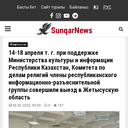
Басты бет
Сайт туралы
Байланыс
ҚАЗ
РУС
Facebook
Instagram
Youtube
Telegram
PRIMARY
MENU
Жаңалықтар
14-18 апреля т. г. при поддержке
Министерства культуры и информации
Республики Казахстан, Комитета по
делам религий члены республиканского
информационно-разъяснительной
группы совершили выезд в Жетысускую
область
06.05.2025, 09:00
0
767