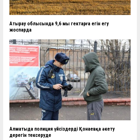
Атырау облысында 9,6 мың гектарға егін егу
жоспарда
Алматыда полиция үйсіздерді Қонаевқа әкету
дерегін тексеруде