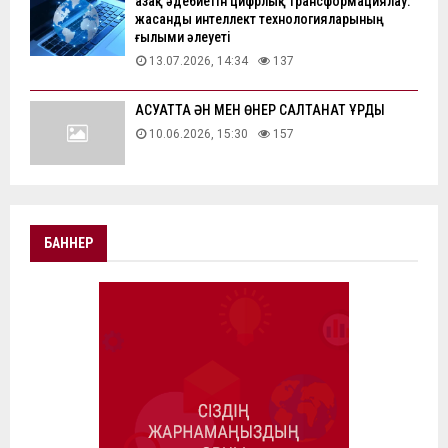
Қазақ әдебиетін цифрлық трансформациялау:
жасанды интеллект технологияларының
ғылыми әлеуеті
13.07.2026, 14:34
137
АҚСУАТТА ӘН МЕН ӨНЕР САЛТАНАТ ҚҰРДЫ
10.06.2026, 15:30
157
БАННЕР