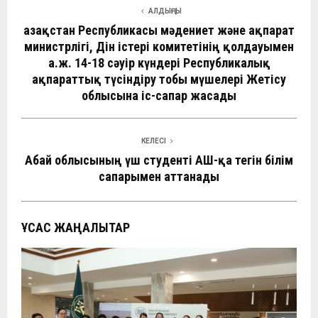
АЛДЫҢҒЫ
Қазақстан Республикасы мәдениет және ақпарат
министрлігі, Дін істері комитетінің қолдауымен
а.ж. 14-18 сәуір күндері Республикалық
ақпараттық түсіндіру тобы мүшелері Жетісу
облысына іс-сапар жасады
КЕЛЕСІ
Абай облысының үш студенті АҚШ-қа тегін білім
сапарымен аттанады
ҰҚСАС ЖАҢАЛЫҚТАР