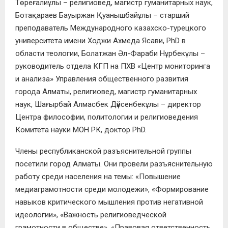
Төреғалиұлы – религиовед, магистр гуманитарных наук,
Ботақараев Бауыржан Қуанышбайұлы – старший
преподаватель Международного казахско-турецкого
университета имени Ходжи Ахмеда Ясави, PhD в
области теологии, Болатжан Әл-Фараби Нұрбекұлы –
руководитель отдела КГП на ПХВ «Центр мониторинга
и анализа» Управления общественного развития
города Алматы, религиовед, магистр гуманитарных
наук, Шағырбай Алмасбек Дүйсенбекұлы – директор
Центра философии, политологии и религиоведения
Комитета науки МОН РК, доктор PhD.
Члены республиканской разъяснительной группы
посетили город Алматы. Они провели разъяснительную
работу среди населения на темы: «Повышение
медиаграмотности среди молодежи», «Формирование
навыков критического мышления против негативной
идеологии», «Важность религиоведческой
грамотности в обществе», «Правовая ответственность