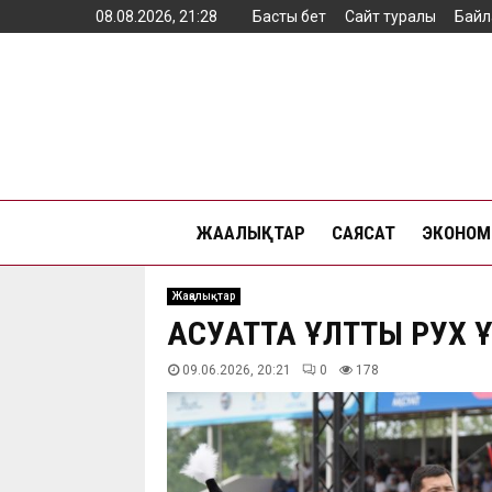
08.08.2026, 21:28
Басты бет
Сайт туралы
Байл
ЖАҢАЛЫҚТАР
САЯСАТ
ЭКОНОМ
Жаңалықтар
АҚСУАТТА ҰЛТТЫҚ РУХ
09.06.2026, 20:21
0
178