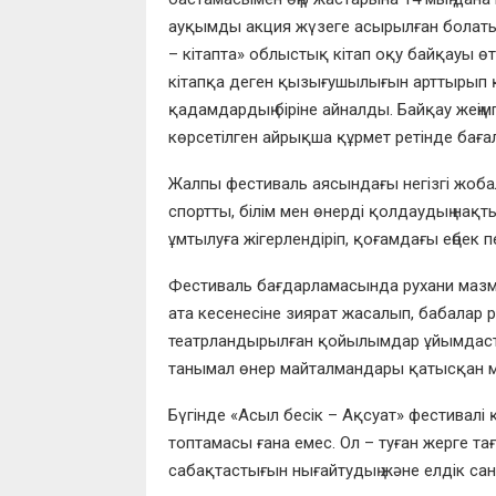
ауқымды акция жүзеге асырылған болатын
– кітапта» облыстық кітап оқу байқауы өт
кітапқа деген қызығушылығын арттырып қ
қадамдардың біріне айналды. Байқау жеңі
көрсетілген айрықша құрмет ретінде баға
Жалпы фестиваль аясындағы негізгі жобал
спортты, білім мен өнерді қолдаудың нақт
ұмтылуға жігерлендіріп, қоғамдағы еңбек пе
Фестиваль бағдарламасында рухани мазмұ
ата кесенесіне зиярат жасалып, бабалар р
театрландырылған қойылымдар ұйымдасты
танымал өнер майталмандары қатысқан мәд
Бүгінде «Асыл бесік – Ақсуат» фестивал
топтамасы ғана емес. Ол – туған жерге та
сабақтастығын нығайтудың және елдік с