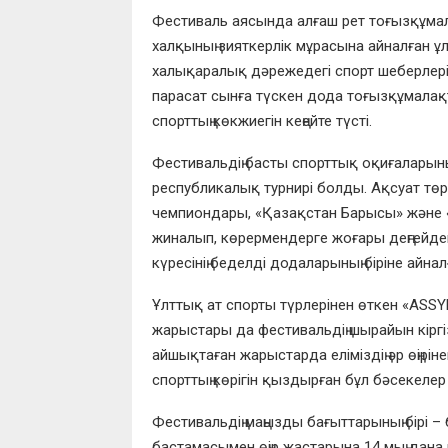
Фестиваль аясында алғаш рет тоғызқұма
халқының зияткерлік мұрасына айналған ұлт
халықаралық дәрежедегі спорт шеберлері
парасат сынға түскен дода тоғызқұмалақты
спорттың көкжиегін кеңейте түсті.
Фестивальдің басты спорттық оқиғаларының
республикалық турнирі болды. Ақсуат тө
чемпиондары, «Қазақстан Барысы» және «
жиналып, көрермендерге жоғары деңгейде
күресінің беделді додаларының біріне айнал
Ұлттық ат спорты түрлерінен өткен «AS
жарыстары да фестивальдің шырайын кіргі
айшықтаған жарыстарда еліміздің әр өңірі
спорттың көрігін қыздырған бұл бәсекеле
Фестивальдің маңызды бағыттарының бірі – 
бастамасымен өңір жастарына 14 мың дана 