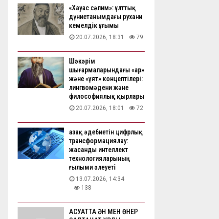
«Хауас сәлим»: ұлттық
дүниетанымдағы рухани
кемелдік ұғымы
20.07.2026, 18:31
79
Шәкәрім
шығармаларындағы «ар»
және «ұят» концептілері:
лингвомәдени және
философиялық қырлары
20.07.2026, 18:01
72
Қазақ әдебиетін цифрлық
трансформациялау:
жасанды интеллект
технологияларының
ғылыми әлеуеті
13.07.2026, 14:34
138
АҚСУАТТА ӘН МЕН ӨНЕР