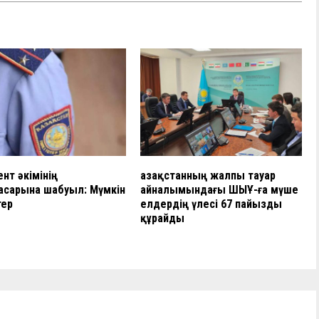
т әкімінің
Қазақстанның жалпы тауар
асарына шабуыл: Мүмкін
айналымындағы ШЫҰ-ға мүше
тер
елдердің үлесі 67 пайызды
құрайды