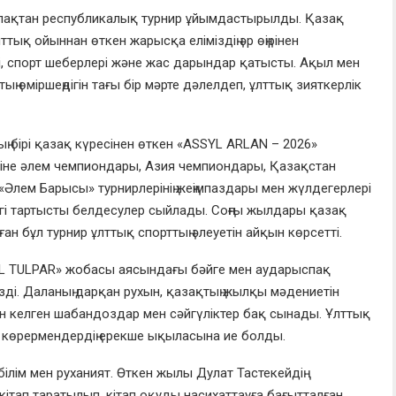
лақтан республикалық турнир ұйымдастырылды. Қазақ
тық ойыннан өткен жарысқа еліміздің әр өңірінен
, спорт шеберлері және жас дарындар қатысты. Ақыл мен
ң өміршеңдігін тағы бір мәрте дәлелдеп, ұлттық зияткерлік
 бірі
қазақ күресінен өткен «ASSYL ARLAN – 2026»
ріне әлем чемпиондары, Азия чемпиондары, Қазақстан
Әлем Барысы» турнирлерінің жеңімпаздары мен жүлдегерлері
гі тартысты белдесулер сыйлады. Соңғы жылдары қазақ
ған бұл турнир ұлттық спорттың әлеуетін айқын көрсетті.
SYL TULPAR» жобасы аясындағы бәйге мен аударыспақ
зді. Даланың дарқан рухын, қазақтың жылқы мәдениетін
нен келген шабандоздар мен сәйгүліктер бақ сынады. Ұлттық
р көрермендердің ерекше ықыласына ие болды.
білім мен руханият. Өткен жылы Дулат Тастекейдің
кітап таратылып, кітап оқуды насихаттауға бағытталған