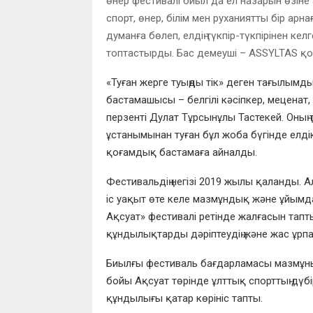
өнер фестивалі биыл да ел назарын өзіне
спорт, өнер, білім мен руханиятты бір ар
думанға бөлеп, елдің түкпір-түкпірінен к
топтастырды.
Бас демеуші
–
ASSYLTAS қ
«Туған жерге туыңды тік» деген тағылымд
бастамашысы – белгілі кәсіпкер, меценат
перзенті Дулат Тұрсынұлы Тастекей. Оны
ұстанымынан туған бұл жоба бүгінде елдік
қоғамдық бастамаға айналды.
Фестивальдің негізі 2019 жылы қаланды. 
іс уақыт өте келе мазмұндық және ұйымда
Ақсуат» фестивалі ретінде жалғасын тапты.
құндылықтарды дәріптеудің және жас ұрпақ
Биылғы фестиваль бағдарламасы мазмұны
бойы Ақсуат төрінде ұлттық спорттың дүбірі 
құндылығы қатар көрініс тапты.