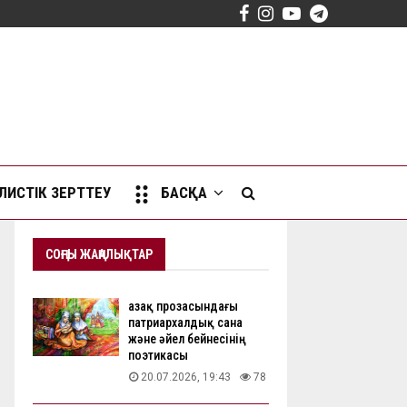
Facebook
Instagram
Youtube
Telegram
ИСТІК ЗЕРТТЕУ
БАСҚА
СОҢҒЫ ЖАҢАЛЫҚТАР
Қазақ прозасындағы
патриархалдық сана
және әйел бейнесінің
поэтикасы
20.07.2026, 19:43
78