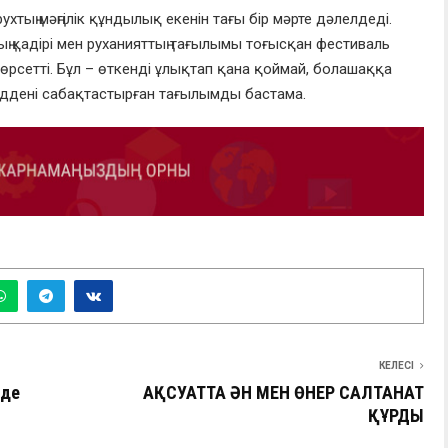
хтың мәңгілік құндылық екенін тағы бір мәрте дәлелдеді.
аптың қадірі мен руханияттың тағылымы тоғысқан фестиваль
 көрсетті. Бұл – өткенді ұлықтап қана қоймай, болашаққа
 мүддені сабақтастырған тағылымды бастама.
КЕЛЕСІ
еде
АҚСУАТТА ӘН МЕН ӨНЕР САЛТАНАТ
ҚҰРДЫ