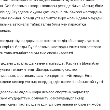
. Сол бастаманың заңды жалғасы ретінде биыл «Артық білім
кізілді. Жүздеген оқушы қатысқан білім бәйгесі жастардың
ана қоймай, білімді ұлт қалыптастыру жолындағы маңызды
мпазына автокөлік табысталуы білім мен парасатқа
ланды.
ардың жеңімпаздарына автокөліктердің табысталуы ұлттық
ы көрінісі болды. Бұл бастама жастарды үлкен мақсаттарға
н таланттың бағалануы тиіс екенін көрсетті.
ндағы шаралар да кеңінен қамтылды. Қасиетті Ырғызбай
ухына тағзым етілді.
Ш
ығармашылық кештер,
рылып, фестиваль гала-концертпен түйінделді. Елге
ени кештер ұлттық өнердің қадір-қасиетін айшықтай түсті.
і қарапайым мәдени шара немесе спорттық жарыстар
ғзым етудің, ұлттық болмысты сақтаудың, ұрпақтар
ананы қалыптастырудың
үздік үлгісіне
айналған бірегей жоба.