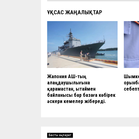
ҰҚСАС ЖАҢАЛЫҚТАР
Жапония АҚШ-тың
Шымкен
алаңдаушылығына
орынб
қарамастан, Қытаймен
себеп
байланысы бар базаға көбірек
әскери кемелер жібереді.
Басты ақпарат