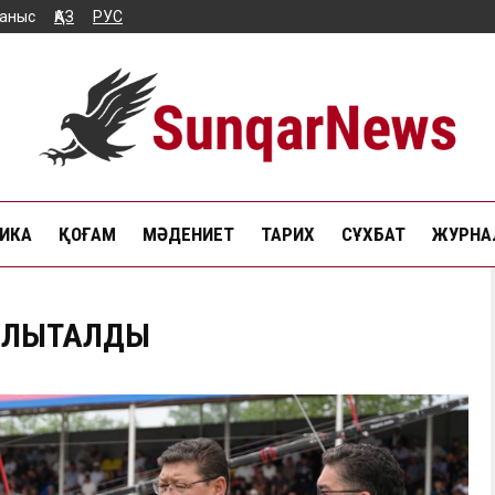
аныс
ҚАЗ
РУС
ИКА
ҚОҒАМ
МӘДЕНИЕТ
ТАРИХ
СҰХБАТ
ЖУРНАЛ
 ҰЛЫҚТАЛДЫ