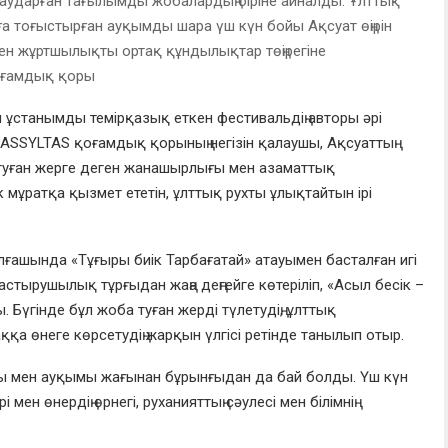
 аударған тағылымды жобалардың біріне айналды. Ұлттық
наға тоғыстырған ауқымды шара үш күн бойы Ақсуат өңірін
елген жұртшылықты ортақ құндылықтар төңірегіне
оғамдық қоры
ы ұстанымды темірқазық еткен фестивальдің авторы әрі
, ASSYLTAS қоғамдық қорының негізін қалаушы, Ақсуаттың
ң туған жерге деген жанашырлығы мен азаматтық
 мұратқа қызмет ететін, ұлттық рухты ұлықтайтын ірі
Алғашында «Тұғыры биік Тарбағатай» атауымен басталған игі
стырушылық тұрғыдан жаңа деңгейге көтеріліп, «Асыл бесік –
 Бүгінде бұл жоба туған жерді түлетудің, ұлттық
қа өнеге көрсетудің жарқын үлгісі ретінде танылып отыр.
 мен ауқымы жағынан бұрынғыдан да бай болды. Үш күн
мен өнердің өрнегі, руханияттың сәулесі мен білімнің