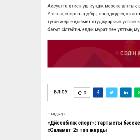
Ақсуатта өткен үш күндік мереке ұлттық ру
Ұлттық спорттың дүбірі, өнердің өрісі, кіт
туған жерге қызмет етудің жарқын үлгісін
бағыт сілтейтін, елдік мұрат пен ұлттық
БӨЛІСУ
0
АЛДЫҢҒЫ
«Дүйсенбілік спорт»: тартысты бәсек
«Саламат-2» топ жарды