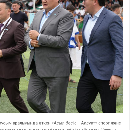
усым аралығында өткен «Асыл бесік – Ақсуат» спорт және