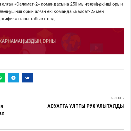
 алған «
Саламат-2
» командасына 250 мың теңгенің, екінші орын
генің, үшінші орын алған екі команда «
Байсат-2
» мен
сертификаттары табыс етілді.
КЕЛЕСІ
ся
АҚСУАТТА ҰЛТТЫҚ РУХ ҰЛЫҚТАЛДЫ
ке