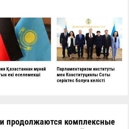
ия Қазақстаннан мұнай
Парламентаризм институты
ын екі еселемекші
мен Конституциялық Соты
серіктес болуға келісті
ти продолжаются комплексные