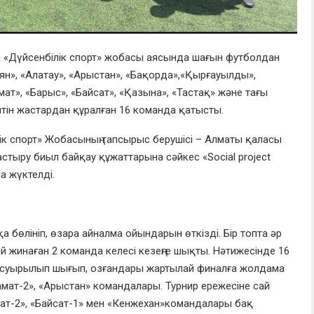
«Дүйсенбілік спорт» жобасы аясында шағын футболдан
ян», «Алатау»,
«Ар
ыстан
», «Бақорда»,
«Қырғауылды»,
мат», «Барыс», «Байсат», «Қазына», «Тастақ»
және тағы
тін жастардан құралған 16 команда қатысты.
ік спорт» Жобасының тапсырыс берушісі – Алматы қаласы
тыру биыл байқау құжаттарына сәйкес «Social project
 жүктелді.
а бөлініп, өзара
айналма
ойындарын өткізді.
Бір топта әр
ай жинаған 2 команда келесі кезеңге шықты.
Нәтижесінде 16
а суырылы
п шығып, озғандары жартылай финалға жолдама
амат-2», «Арыстан»
командалары. Турнир ережесіне сай
ат-2
», «
Байсат-1
» мен «
Кенжехан»
командалары бақ