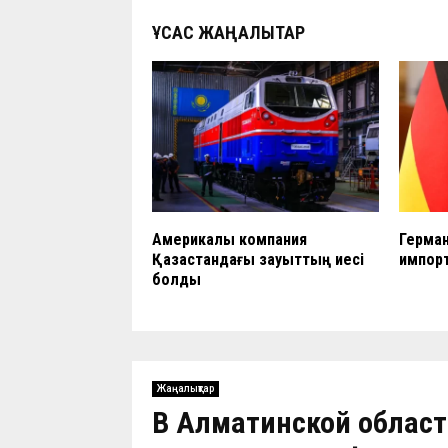
ҰҚСАС ЖАҢАЛЫҚТАР
Америкалық компания
Герман
Қазақстандағы зауыттың иесі
импорт
болды
Жаңалықтар
В Алматинской облас