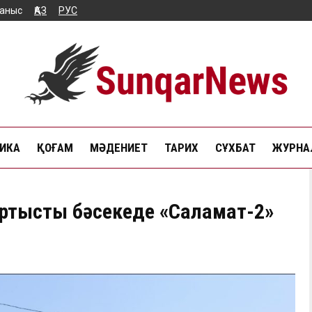
аныс
ҚАЗ
РУС
ИКА
ҚОҒАМ
МӘДЕНИЕТ
ТАРИХ
СҰХБАТ
ЖУРНАЛ
тартысты бәсекеде «Саламат-2»