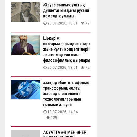
«Хауас сәлим»: ұлттық
дүниетанымдағы рухани
кемелдік ұғымы
20.07.2026, 18:31
79
Шәкәрім
шығармаларындағы «ар»
және «ұят» концептілері:
лингвомәдени және
философиялық қырлары
20.07.2026, 18:01
72
Қазақ әдебиетін цифрлық
трансформациялау:
жасанды интеллект
технологияларының
ғылыми әлеуеті
13.07.2026, 14:34
138
АҚСУАТТА ӘН МЕН ӨНЕР