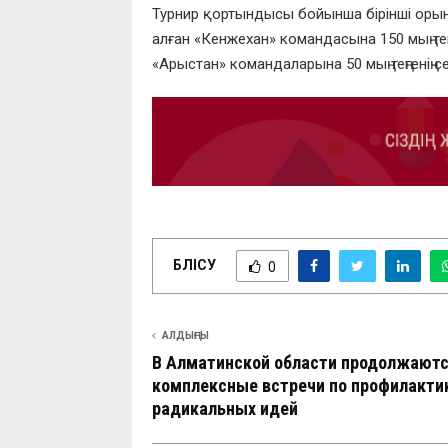
Турнир қортындысы бойынша бірінші орын
алған «
Кенжехан
» командасына 150 мың тең
«
Арыстан
» командаларына 50 мың теңгенің 
БӨЛІСУ
0
АЛДЫҢҒЫ
В Алматинской области продолжают
комплексные встречи по профилакти
радикальных идей