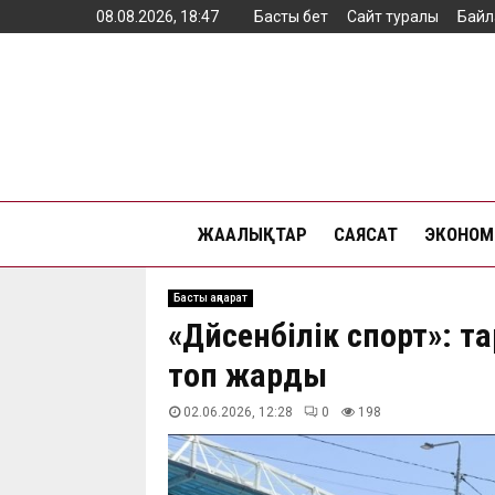
08.08.2026, 18:47
Басты бет
Сайт туралы
Байл
ЖАҢАЛЫҚТАР
САЯСАТ
ЭКОНОМ
Басты ақпарат
«Дүйсенбілік спорт»: 
топ жарды
02.06.2026, 12:28
0
198