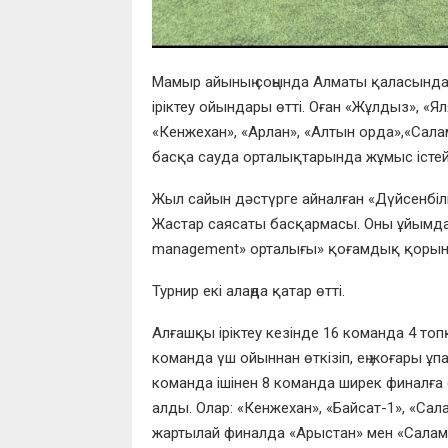
Мамыр айының соңында
Алматы қаласында 
іріктеу ойындары өтті. Оған «
Жұлдыз
»,
«Ял
«Кенжехан»,
«Ар
л
ан», «Алтын орда»
,
«Сала
басқа
сауда орталықтарында жұмыс істей
Жыл сайын дәстүрге айналған «Дүйсенбіл
Жастар саясаты басқармасы. Оны ұйымдас
management» орталығы» қоғамдық қорына
Турнир екі алаңда қатар өтті.
Алғашқы іріктеу кезінде 16 команда
4
топқ
команда үш ойыннан өткізіп, ең жоғары ұп
команда ішінен 8 команда ширек финалғ
алды.
Олар
:
«Кенжехан», «Байсат-1», «Сал
жартылай
финалда «
Арыстан
» мен «
Салам