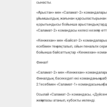
сынасты.
«
Арыстан
» мен «
Саламат-
2» командалар
ұйымшылдық жағынан қарсыластырынан бі
қорытындысы бойынша
арыстандықтард
«
Саламат-2
» командасы келесі кезеңге өтті
«
Кенжехан
» мен «
Байсат-
2»
командалары
есебімен тең аяқталып, ойын пенальти сер
бойынша байсаттықтар «Кенжехан»
коман
Финал!
«
Саламат-2
» мен «
Кенжехан
» командалары
Финалдық бәсекедегі екі команданың ша
2
:
1
есебімен «
Саламат-1
» командасының б
Осылай «
Саламат-2
» командасы, «Дүйсенб
жеңімпазы атанып, кубокты иеленді.