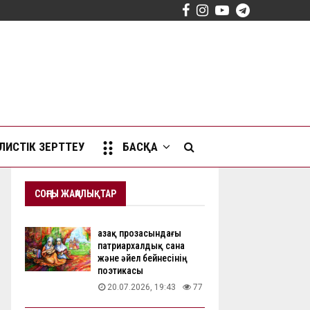
Facebook
Instagram
Youtube
Telegram
ИСТІК ЗЕРТТЕУ
БАСҚА
СОҢҒЫ ЖАҢАЛЫҚТАР
Қазақ прозасындағы
патриархалдық сана
және әйел бейнесінің
поэтикасы
20.07.2026, 19:43
77