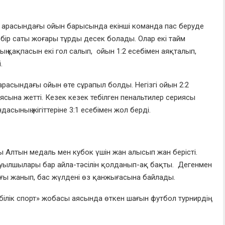
ы арасындағы ойын барысында
екінші команда
пас беруде
р саты жоғары тұрды десек болады. Олар екі тайм
ың
қақпасын екі гол салып, ойын 1:2 есебімен аяқталып,
.
арасында
ғы
ойын өте сұрапыл болды.
Негізгі ойын 2:2
иясына жетті. Кезек кезек тебілген пенальтилер сериясы
дасының жігіттеріне
3:1 есебімен
жол берді.
 Алтын медаль мен кубок үшін жан алысып жан берісті.
буылшылары бар айла-тәсілін қолданып-ақ бақты. Дегенмен
ағы жанып,
бас жүлдені
өз қанжығасына байлады.
ілік спорт» жобасы аясында өткен шағын футбол турнирдің