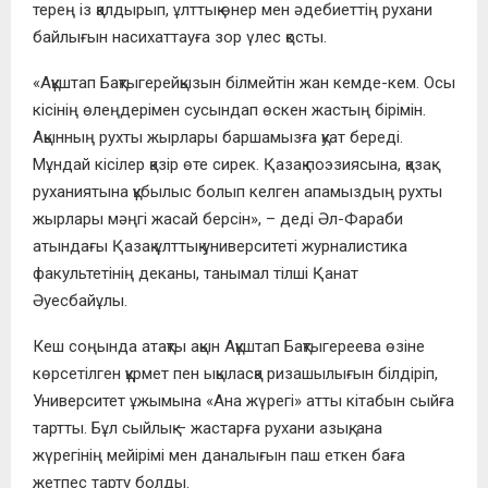
терең із қалдырып, ұлттық өнер мен әдебиеттің рухани
байлығын насихаттауға зор үлес қосты.
«Ақұштап Бақтыгерейқызын білмейтін жан кемде-кем. Осы
кісінің өлеңдерімен сусындап өскен жастың бірімін.
Ақынның рухты жырлары баршамызға қуат береді.
Мұндай кісілер қазір өте сирек. Қазақ поэзиясына, қазақ
руханиятына құбылыс болып келген апамыздың рухты
жырлары мәңгі жасай берсін», – деді Әл-Фараби
атындағы Қазақ ұлттық университеті журналистика
факультетінің деканы, танымал тілші Қанат
Әуесбайұлы.
Кеш соңында атақты ақын Ақұштап Бақтыгереева өзіне
көрсетілген құрмет пен ықыласқа ризашылығын білдіріп,
Университет ұжымына «Ана жүрегі» атты кітабын сыйға
тартты. Бұл сыйлық – жастарға рухани азық, ана
жүрегінің мейірімі мен даналығын паш еткен баға
жетпес тарту болды.