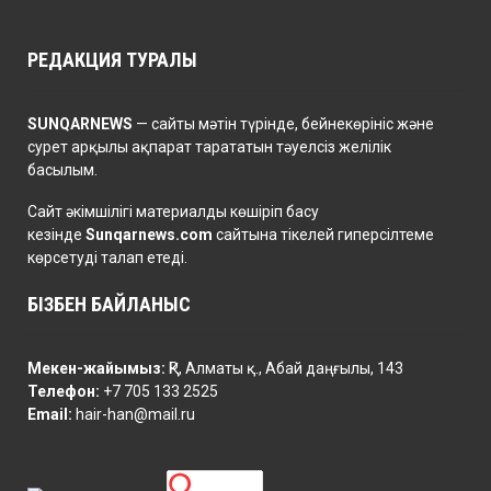
РЕДАКЦИЯ ТУРАЛЫ
SUNQARNEWS
— сайты мәтін түрінде, бейнекөрініс және
сурет арқылы ақпарат тарататын тәуелсіз желілік
басылым.
Сайт әкімшілігі материалды көшіріп басу
кезінде
Sunqarnews.com
сайтына тікелей гиперсілтеме
көрсетуді талап етеді.
БІЗБЕН БАЙЛАНЫС
Мекен-жайымыз:
ҚР, Алматы қ., Абай даңғылы, 143
Телефон:
+7 705 133 2525
Email:
hair-han@mail.ru