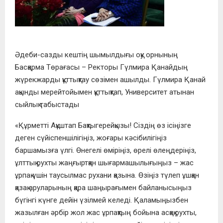
Әдеби-сазды кештің шымылдығы оқу орнының
Басқарма Төрағасы – Ректоры Гүлмира Қанайдың
жүрекжарды құттықтау сөзімен ашылды. Гүлмира Қанай
ақынды мерейтойымен құттықтап, Университет атынан
сыйлық табыстады
«Құрметті Ақұштап Бақтыгерейқызы! Сіздің өз ісіңізге
деген сүйіспеншілігіңіз, жоғары кәсібилігіңіз
баршамызға үлгі. Өнегелі өміріңіз, өрелі өлеңдеріңіз,
ұлттық рухты жаңғыртқан шығармашылығыңыз – жас
ұрпақ үшін таусылмас рухани қазына. Өзіңіз түлеп ұшқан
қазақ аруларының қара шаңырағымен байланысыңыз
бүгінгі күнге дейін үзілмей келеді. Қаламыңызбен
жазылған әрбір жол жас ұрпақтың бойына асқақ рухты,