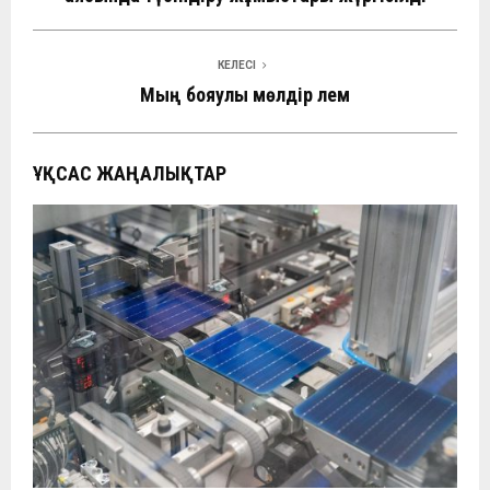
КЕЛЕСІ
Мың бояулы мөлдір әлем
ҰҚСАС ЖАҢАЛЫҚТАР