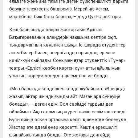
елімізге және ана тілімізге деген сүйіспеншілікті дарыта
беруіне тілектестік білдіреміз. Мерейіңіз үстем,
мәртебеңіз биік бола берсін», – деді QyzPU ректоры.
Кеш барысында өнерлі жастар ақын Ақұштап
Бақтыгерееваның өлеңдерін нақышына келтіре оқып,
тыңдарманның көңілінен шықты. Іс-шарада студенттер
әсем билер билеп, әсерлі әндер орындап, ерекше
көңіл-күй сыйлады. Сонымен қатар студенттік «Тұмар»
театры «Ерлікті көзбен көрген күн» атты қойылымын
ұсынып, көрермендердің қошеметіне ие болды.
«Мен басында кездескен кезде жұбайыма: «Өлеңіңді
жазып, айтар шындығыңды айт. Маған арқа сүйеуіңе
болады», – деген едім. Сол сөзімде тұрдым деп
ойлаймын. Ақын адамның жүрегі нәзік, сезімтал келеді.
Бүгін өзінің өскен ортасына келіп, қошеметке бөленуде.
Жастар өте әдемі өнер көрсетті. Кештің ерекшелігі
шынайылығында болды. Өте жоғары деңгейде