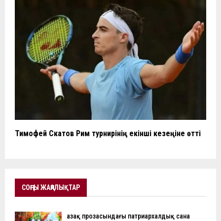
Тимофей Скатов Рим турнирінің екінші кезеңіне өтті
СОҢҒЫ ЖАҢАЛЫҚТАР
Қазақ прозасындағы патриархалдық сана