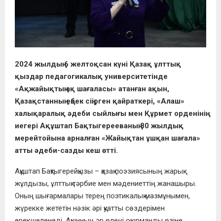
2024 жылдың 6 желтоқсан күні Қазақ ұлттық
қыздар педагогикалық университетінде
«Ақжайықтың ақ шағаласы» атанған ақын,
Қазақстанның еңбек сіңірген қайраткері, «Алаш»
халықаралық әдеби сыйлығы мен Құрмет орденінің
иегері Ақұштап Бақтыгерееваның 80 жылдық
мерейтойына арналған «Жайықтан ұшқан шағала»
атты әдеби-сазды кеш өтті.
Ақұштап Бақтыгерейқызы – қазақ поэзиясының жарық
жұлдызы, ұлттық тәрбие мен мәдениеттің жанашыры.
Оның шығармалары терең поэтикалық мазмұнымен,
жүрекке жететін нәзік әрі қуатты сөздерімен
ерекшеленеді. Ақынның әр өлеңі оқырманды өзіне