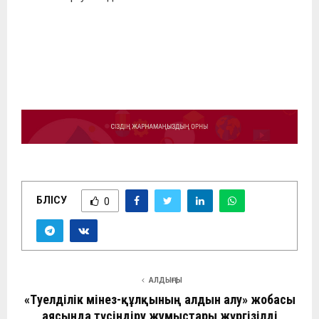
БӨЛІСУ
0
АЛДЫҢҒЫ
«Тәуелділік мінез-құлқының алдын алу» жобасы
аясында түсіндіру жұмыстары жүргізілді