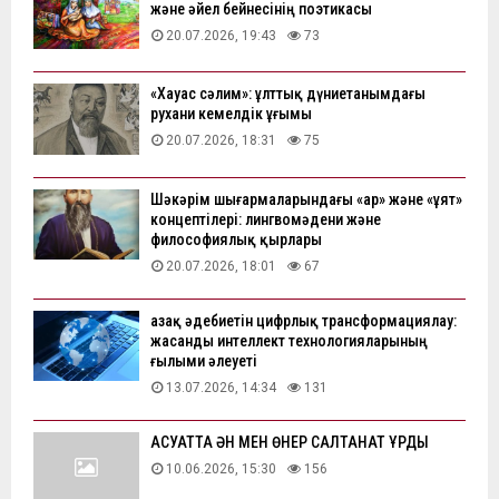
және әйел бейнесінің поэтикасы
20.07.2026, 19:43
73
«Хауас сәлим»: ұлттық дүниетанымдағы
рухани кемелдік ұғымы
20.07.2026, 18:31
75
Шәкәрім шығармаларындағы «ар» және «ұят»
концептілері: лингвомәдени және
философиялық қырлары
20.07.2026, 18:01
67
Қазақ әдебиетін цифрлық трансформациялау:
жасанды интеллект технологияларының
ғылыми әлеуеті
13.07.2026, 14:34
131
АҚСУАТТА ӘН МЕН ӨНЕР САЛТАНАТ ҚҰРДЫ
10.06.2026, 15:30
156