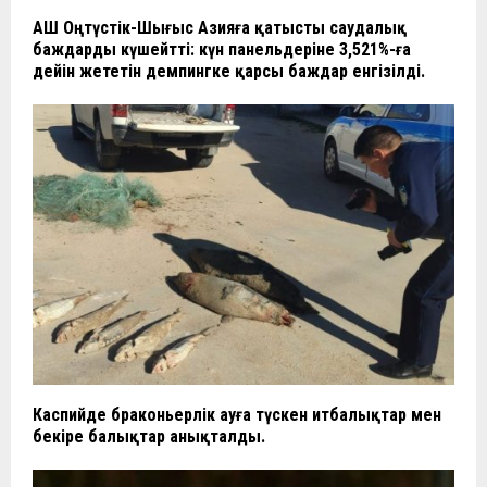
АҚШ Оңтүстік-Шығыс Азияға қатысты саудалық
баждарды күшейтті: күн панельдеріне 3,521%-ға
дейін жететін демпингке қарсы баждар енгізілді.
Каспийде браконьерлік ауға түскен итбалықтар мен
бекіре балықтар анықталды.