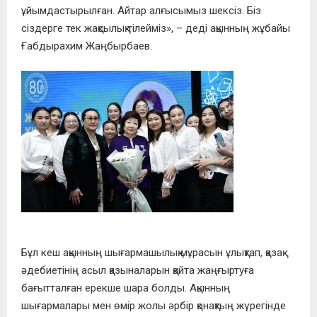
ұйымдастырылған. Айтар алғысымыз шексіз. Біз
сіздерге тек жақсылық тілейміз», – деді ақынның жұбайы
Ғабдырахим Жаңбырбаев.
Бұл кеш ақынның шығармашылық мұрасын ұлықтап, қазақ
әдебиетінің асыл қазыналарын қайта жаңғыртуға
бағытталған ерекше шара болды. Ақынның
шығармалары мен өмір жолы әрбір қонақтың жүрегінде