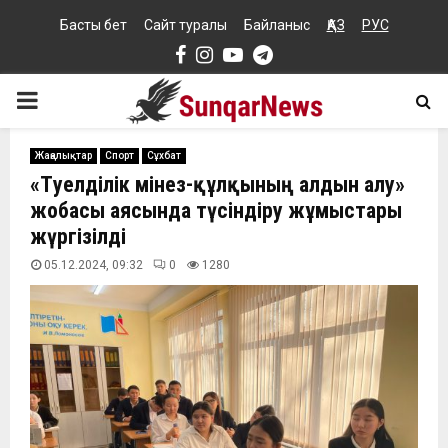
Басты бет
Сайт туралы
Байланыс
ҚАЗ
РУС
Facebook
Instagram
Youtube
Telegram
PRIMARY
MENU
Жаңалықтар
Спорт
Сұхбат
«Тәуелділік мінез-құлқының алдын алу»
жобасы аясында түсіндіру жұмыстары
жүргізілді
05.12.2024, 09:32
0
1280