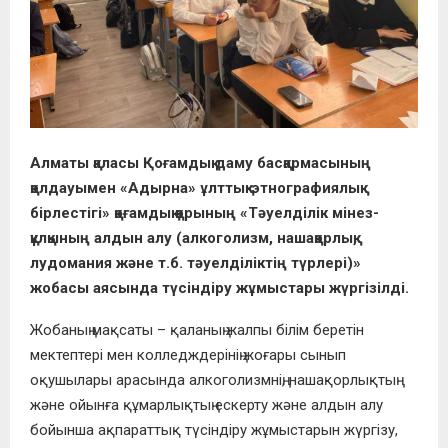
Алматы қаласы Қоғамдық даму басқармасының
қолдауымен «Адырна» ұлттық-этнографиялық
бірлестігі» қоғамдық қорының «Тәуелділік мінез-
құлқының алдын алу (алкоголизм, нашақорлық,
лудомания және т.б. тәуелділіктің түрлері)»
жобасы аясында түсіндіру жұмыстары жүргізілді.
Жобаның мақсаты – қаланың жалпы білім беретін
мектептері мен колледждерінің жоғары сынып
оқушылары арасында алкоголизмнің, нашақорлықтың
және ойынға құмарлықтың ескерту және алдын алу
бойынша ақпараттық түсіндіру жұмыстарын жүргізу,