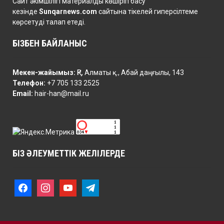
Сайт әкімшілігі материалды көшіріп басу
кезінде
Sunqarnews.com
сайтына тікелей гиперсілтеме
көрсетуді талап етеді.
БІЗБЕН БАЙЛАНЫС
Мекен-жайымыз:
ҚР, Алматы қ., Абай даңғылы, 143
Телефон:
+7 705 133 2525
Email:
hair-han@mail.ru
БІЗ ӘЛЕУМЕТТІК ЖЕЛІЛЕРДЕ
f
i
y
t
a
n
o
e
c
s
u
l
e
t
t
e
b
a
u
g