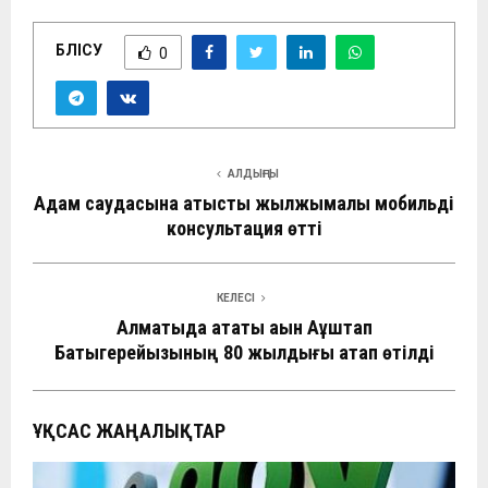
БӨЛІСУ
0
АЛДЫҢҒЫ
Адам саудасына қатысты жылжымалы мобильді
консультация өтті
КЕЛЕСІ
Алматыда атақты ақын Ақұштап
Бақтыгерейқызының 80 жылдығы атап өтілді
ҰҚСАС ЖАҢАЛЫҚТАР