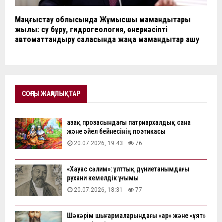
Маңғыстау облысында Жұмысшы мамандықтары
жылы: су бұру, гидрогеология, өнеркәсіпті
автоматтандыру саласында жаңа мамандықтар ашу
СОҢҒЫ ЖАҢАЛЫҚТАР
Қазақ прозасындағы патриархалдық сана
және әйел бейнесінің поэтикасы
20.07.2026, 19:43
76
«Хауас сәлим»: ұлттық дүниетанымдағы
рухани кемелдік ұғымы
20.07.2026, 18:31
77
Шәкәрім шығармаларындағы «ар» және «ұят»