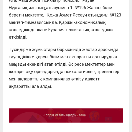
Аталмыш жоба психиатр, психолог Рауан
Нұрғалиқызының қатысуымен 1. №196 Жалпы білім
беретін мектепте, Қожа Ахмет Яссауи атындағы №123
мектеп-гимназиясында, Қаржы-экономикалық
колледжінде және Еуразия техникалық колледжіне
өткізілді.
Түсіндірме жұмыстары барысында жастар арасында
тәуелділікке қарсы білім мен ақпаратты арттырудың
маңызды екендігі атап өтілді. Әсіресе мектептер мен
жоғары оқу орындарында психологиялық тренингтер
мен ақпараттық компаниялар өткізу қажетті
ақпаратты ала алды.