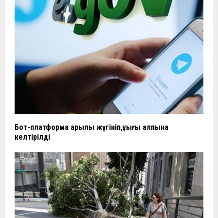
Бот-платформа арқылы жүгініп,құқығы қалпына
келтірілді