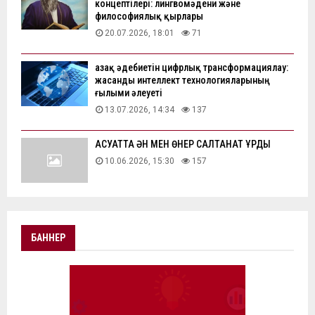
концептілері: лингвомәдени және
философиялық қырлары
20.07.2026, 18:01
71
Қазақ әдебиетін цифрлық трансформациялау:
жасанды интеллект технологияларының
ғылыми әлеуеті
13.07.2026, 14:34
137
АҚСУАТТА ӘН МЕН ӨНЕР САЛТАНАТ ҚҰРДЫ
10.06.2026, 15:30
157
БАННЕР