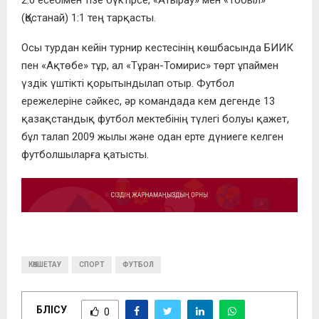
(Қостанай) 1:1 тең тарқасты.
Осы турдан кейін турнир кестесінің көшбасында БИИК
пен «Ақтөбе» тұр, ал «Тұран-Томирис» төрт ұпаймен
үздік үштікті қорытындылап отыр. Футбол
ережелеріне сәйкес, әр командада кем дегенде 13
қазақстандық футбол мектебінің түлегі болуы қажет,
бұл талап 2009 жылы және одан ерте дүниеге келген
футболшыларға қатысты.
КӨКШЕТАУ
СПОРТ
ФУТБОЛ
БӨЛІСУ
0