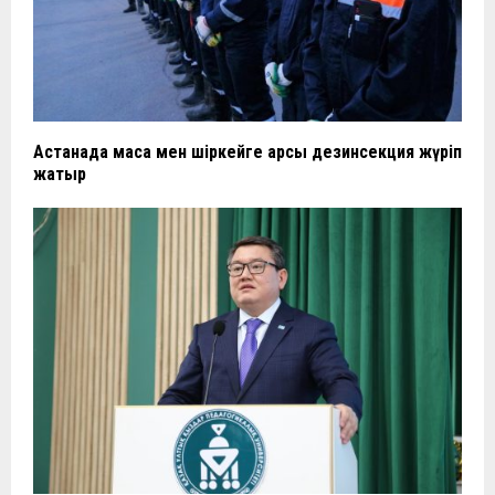
Астанада маса мен шіркейге қарсы дезинсекция жүріп
жатыр