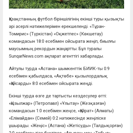
Қазақстанның футбол біріншілігінің екінші туры қызықты
әрі әсерлі нәтижелерімен ерекшеленді. «Тұран-
Томирис» (Түркістан) «Оқжетпес» (Көкшетау)
командасын 18:0 есебімен ойсырата жеңіп, биылғы
маусымның рекордын жаңартты. Бұл туралы
SunqarNews.com ақпарат агенттігі хабарлады.
Айтулы турда «Астана» шымкенттік БИИК-ты 0:9
есебімен қабылдаса, «Ақтөбе» қызылордалық
«Қайсарды» 8:0 есебімен ойсырата жеңді.
Екінші турда өзге де тартысты кездесулер өтті:
«Қызылжар» (Петропавл) «Ұлытау» (Жезқазған)
командасын 1:0 есебімен жеңсе, «Қайрат» (Алматы)
«Елімайдан» (Семей) 0:2 нәтижесінде жеңіліске
ұшырады. «Жеңіс» (Астана) «Жетісуды» (Талдықорған)
2:0 есебімен тізе бүктірсе, «Атырау» мен «Тобыл»