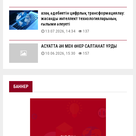
Қазақ әдебиетін цифрлық трансформациялау:
жасанды интеллект технологияларының
ғылыми әлеуеті
13.07.2026, 14:34
137
АҚСУАТТА ӘН МЕН ӨНЕР САЛТАНАТ ҚҰРДЫ
10.06.2026, 15:30
157
БАННЕР