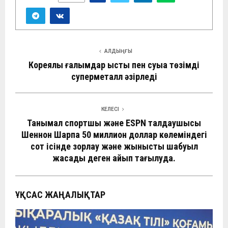
АЛДЫҢҒЫ
Кореялық ғалымдар ыстық пен суыққа төзімді
суперметалл әзірледі
КЕЛЕСІ
Танымал спортшы және ESPN талдаушысы
Шеннон Шарпқа 50 миллион доллар көлеміндегі
сот ісінде зорлау және жыныстық шабуыл
жасады деген айып тағылуда.
ҰҚСАС ЖАҢАЛЫҚТАР