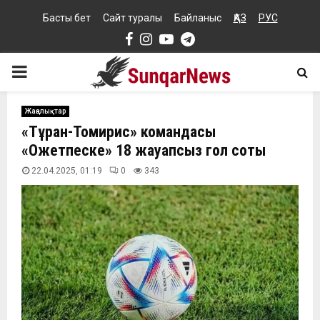
Басты бет
Сайт туралы
Байланыс
ҚАЗ
РУС
Facebook
Instagram
Youtube
Telegram
PRIMARY
MENU
Жаңалықтар
«Тұран-Томирис» командасы
«Оқжетпеске» 18 жауапсыз гол соқты
22.04.2025, 01:19
0
343