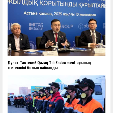
Дулат Тастекей Qazaq Tili Endowment қорының
жетекшісі болып сайланды