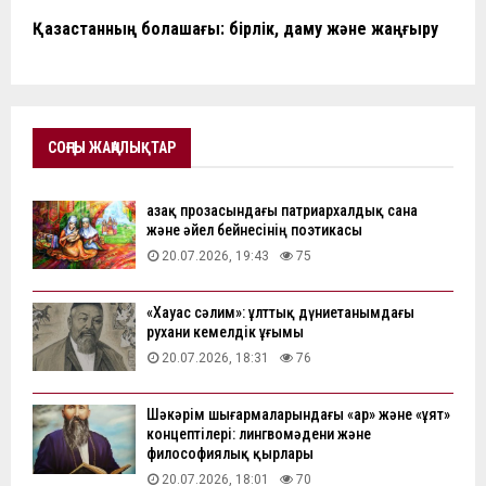
Қазақстанның болашағы: бірлік, даму және жаңғыру
СОҢҒЫ ЖАҢАЛЫҚТАР
Қазақ прозасындағы патриархалдық сана
және әйел бейнесінің поэтикасы
20.07.2026, 19:43
75
«Хауас сәлим»: ұлттық дүниетанымдағы
рухани кемелдік ұғымы
20.07.2026, 18:31
76
Шәкәрім шығармаларындағы «ар» және «ұят»
концептілері: лингвомәдени және
философиялық қырлары
20.07.2026, 18:01
70