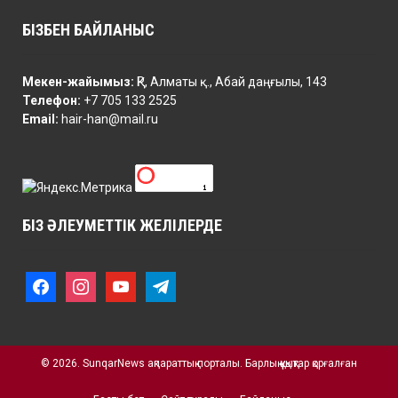
БІЗБЕН БАЙЛАНЫС
Мекен-жайымыз:
ҚР, Алматы қ., Абай даңғылы, 143
Телефон:
+7 705 133 2525
Email:
hair-han@mail.ru
БІЗ ӘЛЕУМЕТТІК ЖЕЛІЛЕРДЕ
f
i
y
t
a
n
o
e
c
s
u
l
e
t
t
e
b
a
u
g
o
© 2026. SunqarNews ақпараттық порталы. Барлық құқықтар қорғалған
g
b
r
o
r
e
a
k
a
m