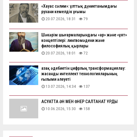
«Хауас сәлим»: ұлттық дүниетанымдағы
рухани кемелдік ұғымы
20.07.2026, 18:31
79
Шәкәрім шығармаларындағы «ар» және «ұят»
концептілері: лингвомәдени және
философиялық қырлары
20.07.2026, 18:01
72
Қазақ әдебиетін цифрлық трансформациялау:
жасанды интеллект технологияларының
ғылыми әлеуеті
13.07.2026, 14:34
137
АҚСУАТТА ӘН МЕН ӨНЕР САЛТАНАТ ҚҰРДЫ
10.06.2026, 15:30
158