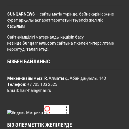
SUNQARNEWS
— сайты мәтін түрінде, бейнекөрініс және
сурет арқылы ақпарат тарататын тәуелсіз желілік
басылым.
Сайт әкімшілігі материалды көшіріп басу
кезінде
Sunqarnews.com
сайтына тікелей гиперсілтеме
көрсетуді талап етеді.
БІЗБЕН БАЙЛАНЫС
Мекен-жайымыз:
ҚР, Алматы қ., Абай даңғылы, 143
Телефон:
+7 705 133 2525
Email:
hair-han@mail.ru
БІЗ ӘЛЕУМЕТТІК ЖЕЛІЛЕРДЕ