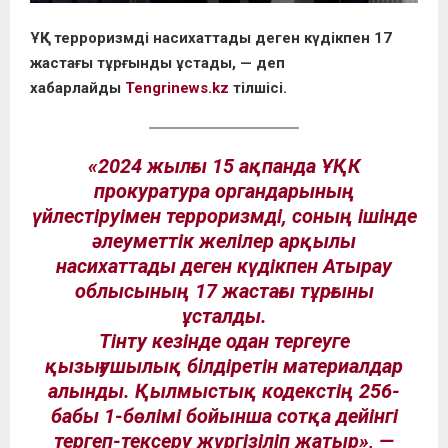
ҰҚК терроризмді насихаттады деген күдікпен 17
жастағы тұрғынды ұстады, — деп
хабарлайды
Tengrinews.kz
тілшісі.
«2024 жылғы 15 ақпанда ҰҚК
прокуратура органдарының
үйлестіруімен терроризмді, соның ішінде
әлеуметтік желілер арқылы
насихаттады деген күдікпен Атырау
облысының 17 жастағы тұрғыны
ұсталды.
Тінту кезінде одан тергеуге
қызығушылық білдіретін материалдар
алынды. Қылмыстық кодекстің 256-
бабы 1-бөлімі бойынша сотқа дейінгі
тергеп-тексеру жүргізіліп жатыр», —