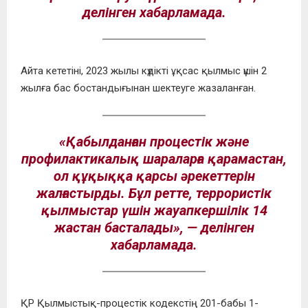
делінген хабарламада.
Айта кететіні, 2023 жылы күдікті ұқсас қылмыс үшін 2
жылға бас бостандығынан шектеуге жазаланған.
«Қабылданған процестік және
профилактикалық шараларға қарамастан,
ол құқыққа қарсы әрекеттерін
жалғастырды. Бұл ретте, террористік
қылмыстар үшін жауапкершілік 14
жастан басталады», — делінген
хабарламада.
ҚР Қылмыстық-процестік кодекстің 201-бабы 1-