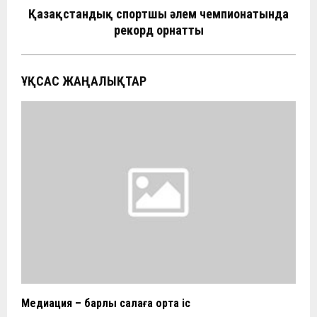
Қазақстандық спортшы әлем чемпионатында
рекорд орнатты
ҰҚСАС ЖАҢАЛЫҚТАР
Медиация – барлық салаға ортақ іс