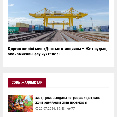
Қорғас желісі мен «Достық» станциясы – Жетісудың
экономикалық өсу нүктелері
СОҢҒЫ ЖАҢАЛЫҚТАР
Қазақ прозасындағы патриархалдық сана
және әйел бейнесінің поэтикасы
20.07.2026, 19:43
77