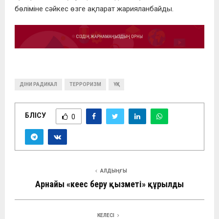
бөліміне сәйкес өзге ақпарат жарияланбайды.
ДІНИ РАДИКАЛ
ТЕРРОРИЗМ
ҰҚК
БӨЛІСУ
0
АЛДЫҢҒЫ
Арнайы «кеңес беру қызметі» құрылды
КЕЛЕСІ