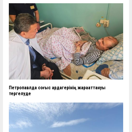
Петропавлда соғыс ардагерінің жарақаттануы
тергелуде