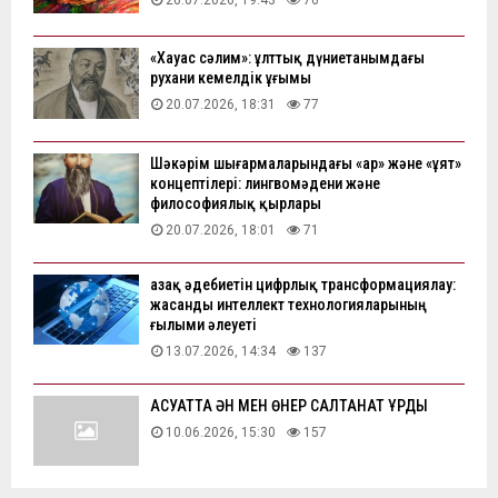
20.07.2026, 19:43
76
«Хауас сәлим»: ұлттық дүниетанымдағы
рухани кемелдік ұғымы
20.07.2026, 18:31
77
Шәкәрім шығармаларындағы «ар» және «ұят»
концептілері: лингвомәдени және
философиялық қырлары
20.07.2026, 18:01
71
Қазақ әдебиетін цифрлық трансформациялау:
жасанды интеллект технологияларының
ғылыми әлеуеті
13.07.2026, 14:34
137
АҚСУАТТА ӘН МЕН ӨНЕР САЛТАНАТ ҚҰРДЫ
10.06.2026, 15:30
157