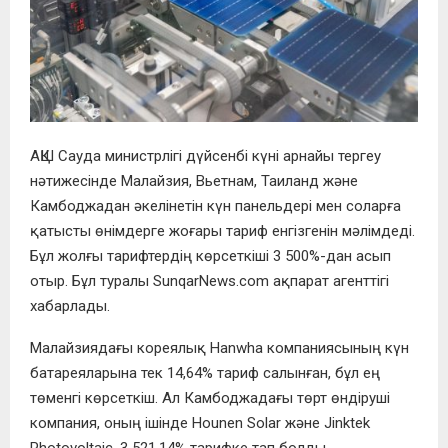
АҚШ Сауда министрлігі дүйсенбі күні арнайы тергеу
нәтижесінде Малайзия, Вьетнам, Таиланд және
Камбоджадан әкелінетін күн панельдері мен соларға
қатысты өнімдерге жоғары тариф енгізгенін мәлімдеді.
Бұл жолғы тарифтердің көрсеткіші 3 500%-дан асып
отыр. Бұл туралы SunqarNews.com ақпарат агенттігі
хабарлады.
Малайзиядағы кореялық Hanwha компаниясының күн
батареяларына тек 14,64% тариф салынған, бұл ең
төменгі көрсеткіш. Ал Камбоджадағы төрт өндіруші
компания, оның ішінде Hounen Solar және Jinktek