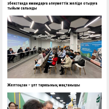
Өзбекстанда имамдарға әлеуметтік желіде отыруға
тыйым салынды
Желтоқсан – ұлт тарихының мақтанышы