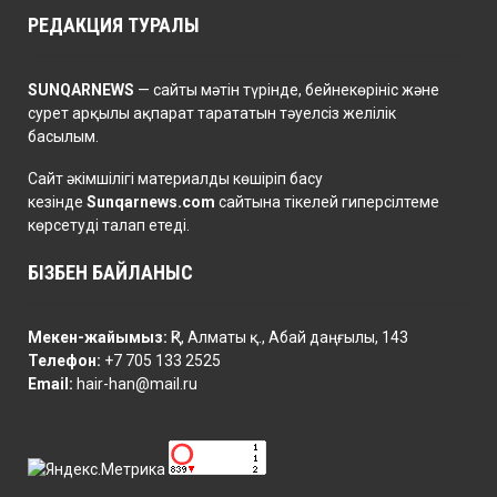
РЕДАКЦИЯ ТУРАЛЫ
SUNQARNEWS
— сайты мәтін түрінде, бейнекөрініс және
сурет арқылы ақпарат тарататын тәуелсіз желілік
басылым.
Сайт әкімшілігі материалды көшіріп басу
кезінде
Sunqarnews.com
сайтына тікелей гиперсілтеме
көрсетуді талап етеді.
БІЗБЕН БАЙЛАНЫС
Мекен-жайымыз:
ҚР, Алматы қ., Абай даңғылы, 143
Телефон:
+7 705 133 2525
Email:
hair-han@mail.ru