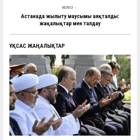
КЕЛЕСІ
Астанада жылыту маусымы аяқталды:
жаңалықтар мен талдау
ҰҚСАС ЖАҢАЛЫҚТАР