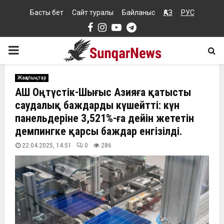
Басты бет
Сайт туралы
Байланыс
ҚАЗ
РУС
Facebook
Instagram
Youtube
Telegram
PRIMARY
MENU
Жаңалықтар
АҚШ Оңтүстік-Шығыс Азияға қатысты
саудалық баждарды күшейтті: күн
панельдеріне 3,521%-ға дейін жететін
демпингке қарсы баждар енгізілді.
22.04.2025, 14:51
0
286