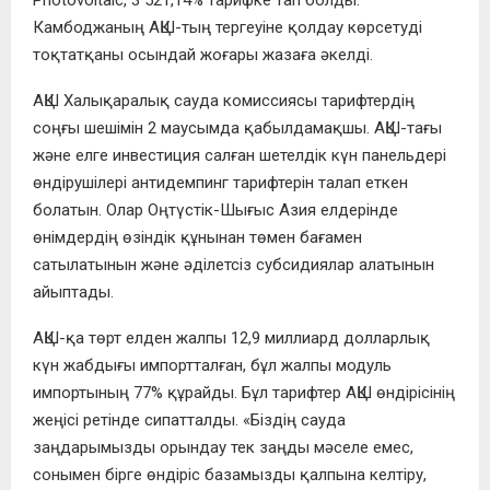
Photovoltaic, 3 521,14% тарифке тап болды.
Камбоджаның АҚШ-тың тергеуіне қолдау көрсетуді
тоқтатқаны осындай жоғары жазаға әкелді.
АҚШ Халықаралық сауда комиссиясы тарифтердің
соңғы шешімін 2 маусымда қабылдамақшы. АҚШ-тағы
және елге инвестиция салған шетелдік күн панельдері
өндірушілері антидемпинг тарифтерін талап еткен
болатын. Олар Оңтүстік-Шығыс Азия елдерінде
өнімдердің өзіндік құнынан төмен бағамен
сатылатынын және әділетсіз субсидиялар алатынын
айыптады.
АҚШ-қа төрт елден жалпы 12,9 миллиард долларлық
күн жабдығы импортталған, бұл жалпы модуль
импортының 77% құрайды. Бұл тарифтер АҚШ өндірісінің
жеңісі ретінде сипатталды. «Біздің сауда
заңдарымызды орындау тек заңды мәселе емес,
сонымен бірге өндіріс базамызды қалпына келтіру,