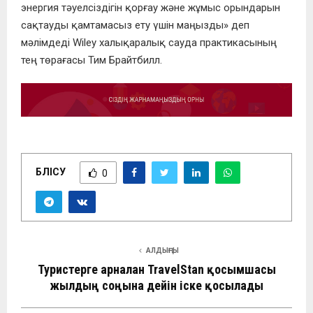
энергия тәуелсіздігін қорғау және жұмыс орындарын
сақтауды қамтамасыз ету үшін маңызды» деп
мәлімдеді Wiley халықаралық сауда практикасының
тең төрағасы Тим Брайтбилл.
БӨЛІСУ
0
АЛДЫҢҒЫ
Туристерге арналған TravelStan қосымшасы
жылдың соңына дейін іске қосылады