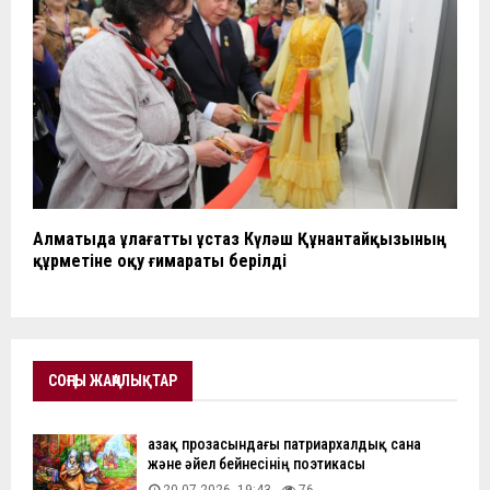
Алматыда ұлағатты ұстаз Күләш Құнантайқызының
құрметіне оқу ғимараты берілді
СОҢҒЫ ЖАҢАЛЫҚТАР
Қазақ прозасындағы патриархалдық сана
және әйел бейнесінің поэтикасы